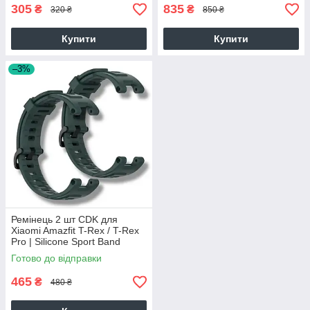
305
835
₴
₴
320 ₴
850 ₴
Купити
Купити
–3%
Ремінець 2 шт CDK для
Xiaomi Amazfit T-Rex / T-Rex
Pro | Silicone Sport Band
Classic (012593) (dark green)
Готово до відправки
465
₴
480 ₴