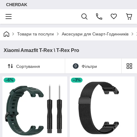
CHERDAK
Товари та послуги
Аксесуари для Смарт-Годинників
Xiaomi Amazfit T-Rex \ T-Rex Pro
Сортування
0
Фільтри
–6%
–3%