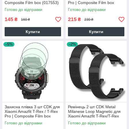
Composite Film box (017553)
Pro | Composite Film box
(black)
(017553) (black)
Готово до відправки
Готово до відправки
145
215
₴
₴
160 ₴
230 ₴
Купити
Купити
–5%
–2%
Захисна плівка 3 шт CDK для
Ремінець 2 шт CDK Metal
Xiaomi Amazfit T-Rex / T-Rex
Milanese Loop Magnetic для
Pro | Composite Film box
Xiaomi Amazfit T-Rex/T-Rex
(017553) (black)
Pro (012594) (black)
Готово до відправки
Готово до відправки