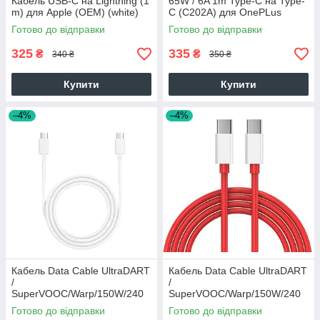
Кабель USB-C на Lightning (1
65W / 6A 1m Type-C на Type-
m) для Apple (OEM) (white)
C (C202A) для OnePLus
(012553) (red)
Готово до відправки
Готово до відправки
325
335
₴
₴
340 ₴
350 ₴
Купити
Купити
–4%
–4%
Кабель Data Cable UltraDART
Кабель Data Cable UltraDART
/
/
SuperVOOC/Warp/150W/240
SuperVOOC/Warp/150W/240
W/10A 1m Type-C на Type-
W/10A 1m Type-C на Type-
Готово до відправки
Готово до відправки
C/USB-C (OEM) (017260)
C/USB-C (OEM) (017260)