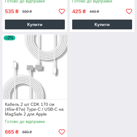
Готово до відправки
Готово до відправки
535
425
₴
₴
550 ₴
440 ₴
Купити
Купити
–2%
Кабель 2 шт CDK 170 см
(45w-87w) Type-C / USB-C на
MagSafe 2 для Apple
MacBook (013132) (white)
Готово до відправки
665
₴
680 ₴