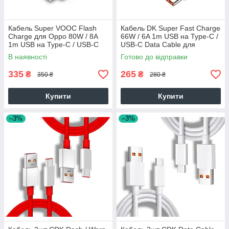
Кабель Super VOOC Flash
Кабель DK Super Fast Charge
Charge для Oppo 80W / 8A
66W / 6A 1m USB на Type-C /
1m USB на Type-C / USB-C
USB-C Data Cable для
(QC03) (white)
Huawei (white)
В наявності
Готово до відправки
335
265
₴
₴
350 ₴
280 ₴
Купити
Купити
–3%
–3%