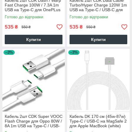
Кабель 2шт CDK Dash / Warp
Кабель 2шт CDK Data Cable
Fast Charge 100W / 7.3A 1m
Turbo/Hyper Charge 120W 1m
USB на Type-C для OnePLus
USB на Type-C / USB-C для
(017625) (red)
Xiaomi (OEM) (015276)
Готово до відправки
Готово до відправки
(white)
535
535
₴
₴
550 ₴
550 ₴
Купити
Купити
–3%
–3%
Кабель 2шт CDK Super VOOC
Кабель DK 170 см (45w-87w)
Flash Charge для Oppo 80W /
Type-C / USB-C на MagSafe 2
8A 1m USB на Type-C / USB-
для Apple MacBook (white)
C (QC03) (018634) (white)