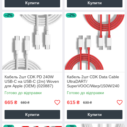
Купити
Купити
–2%
–2%
Кабель 2шт CDK PD 240W
Кабель 2шт CDK Data Cable
USB-C на USB-C (2m) Woven
UltraDART/
для Apple (OEM) (020887)
SuperVOOC/Warp/150W/240
(white)
W/10A 1m Type-C на Type-C
Готово до відправки
Готово до відправки
(OEM) (017260) (red)
665
615
₴
₴
680 ₴
630 ₴
Купити
Купити
–3%
–2%