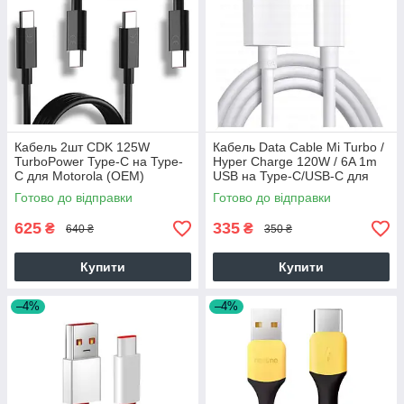
Кабель 2шт CDK 125W
Кабель Data Cable Mi Turbo /
TurboPower Type-C на Type-
Hyper Charge 120W / 6A 1m
C для Motorola (OEM)
USB на Type-C/USB-C для
(022120) (black)
Xiaomi (OEM) (015276)
Готово до відправки
Готово до відправки
(white)
625
335
₴
₴
640 ₴
350 ₴
Купити
Купити
–4%
–4%