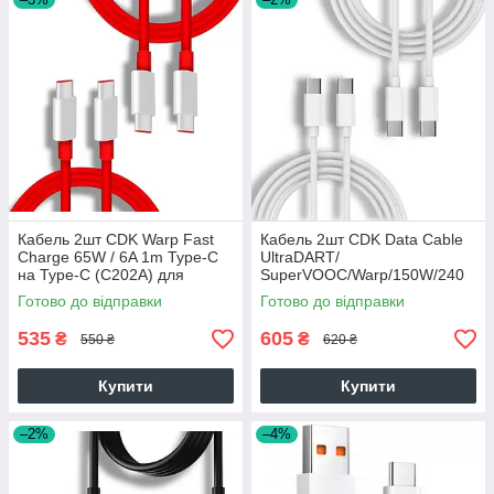
Кабель 2шт CDK Warp Fast
Кабель 2шт CDK Data Cable
Charge 65W / 6A 1m Type-C
UltraDART/
на Type-C (C202A) для
SuperVOOC/Warp/150W/240
OnePLus (012553) (red)
W/10A 1m Type-C на Type-C
Готово до відправки
Готово до відправки
(OEM) (017260) (white)
535
605
₴
₴
550 ₴
620 ₴
Купити
Купити
–2%
–4%