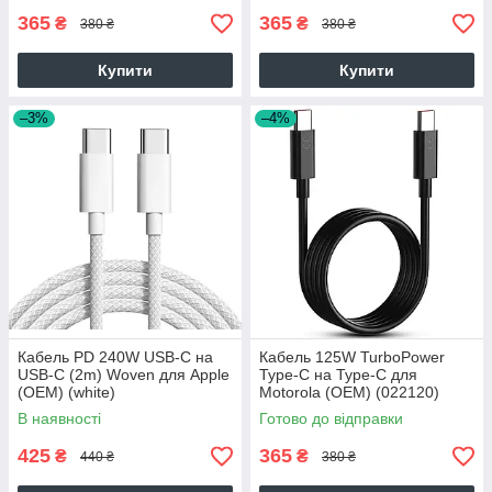
(white)
(red)
365
365
₴
₴
380 ₴
380 ₴
Купити
Купити
–3%
–4%
Кабель PD 240W USB-C на
Кабель 125W TurboPower
USB-C (2m) Woven для Apple
Type-C на Type-C для
(OEM) (white)
Motorola (OEM) (022120)
(black)
В наявності
Готово до відправки
425
365
₴
₴
440 ₴
380 ₴