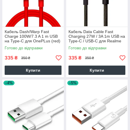
Кабель Dash/Warp Fast
Кабель Data Cable Fast
Charge 100W/7.3 A 1 m USB
Charging 27W / 3A 1m USB на
на Type-C для OnePLus (red)
Type-C / USB-C для Realme
(RMW2189) (yellow)
Готово до відправки
Готово до відправки
335
335
₴
₴
350 ₴
350 ₴
Купити
Купити
–4%
–5%