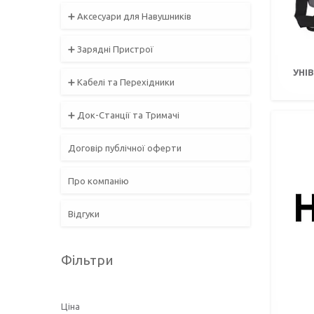
➕ Аксесуари для Навушників
➕ Зарядні Пристрої
УНІ
➕ Кабелі та Перехідники
➕ Док-Станції та Тримачі
Договір публічної оферти
Про компанію
Відгуки
Фільтри
Ціна