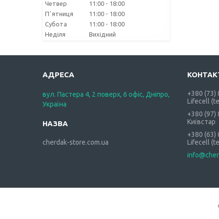
Четвер
11:00
18:00
Пʼятниця
11:00
18:00
Субота
11:00
18:00
Неділя
Вихідний
+380 (73)
вул. Пастера 4, 2 поверх, 6 офіс, Дніпро,
Lifecell (t
Україна
+380 (97)
Київстар
+380 (63)
cherdak-store.com.ua
Lifecell (t
info@cher