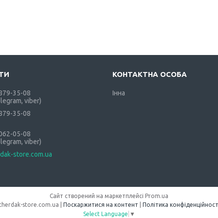
 879-35-08
Інна
elegram, viber)
 879-35-08
 062-05-08
elegram, viber)
dak-store.com.ua
Сайт створений на маркетплейсі
Prom.ua
cherdak-store.com.ua |
Поскаржитися на контент
|
Політика конфіденційност
Select Language
▼