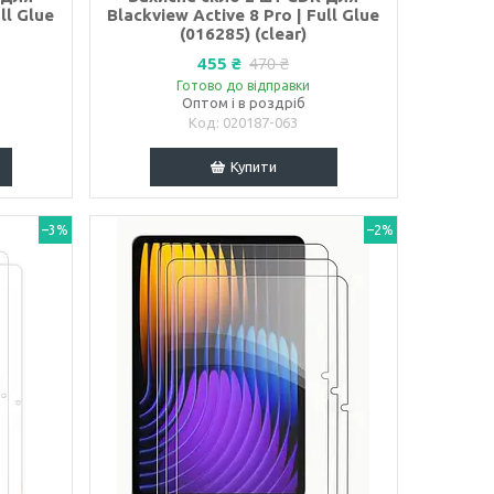
ll Glue
Blackview Active 8 Pro | Full Glue
(016285) (clear)
455 ₴
470 ₴
Готово до відправки
Оптом і в роздріб
020187-063
Купити
–3%
–2%