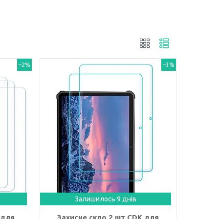
–2%
–3%
Залишилось 9 днів
 для
Захисне скло 2 шт CDK для