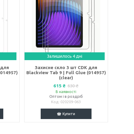
Залишилось 4 дні
 для
Захисне скло 3 шт CDK для
(014957)
Blackview Tab 9 | Full Glue (014957)
(clear)
615 ₴
630 ₴
В наявності
Оптом і в роздріб
020209-063
Купити