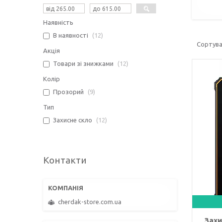
Наявність
В наявності
12
Акція
Товари зі знижками
12
Колір
Прозорий
9
Тип
Захисне скло
12
Контакти
cherdak-store.com.ua
Захи