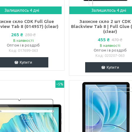
Залишилось 4 дні
Залишилось 4 дні
исне скло CDK Full Glue
Захисне скло 2 шт CDK
view Tab 8 (014957) (clear)
Blackview Tab 8 | Full Glue 
(clear)
265 ₴
280 ₴
455 ₴
470 ₴
В наявності
Оптом і в роздріб
В наявності
Оптом і в роздріб
017699-063
020207-063
Купити
Купити
–5%