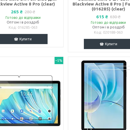
kview Active 8 Pro (clear)
Blackview Active 8 Pro | Fu
(016285) (clear)
265 ₴
280 ₴
615 ₴
630 ₴
Готово до відправки
Оптом і в роздріб
Готово до відправки
Оптом і в роздріб
016285-063
020188-063
Купити
Купити
–5%