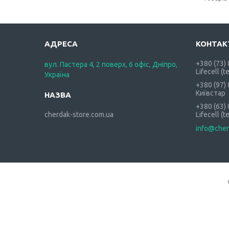
+380 (73)
вул. Пастера 4, 2 поверх, 6 офіс, Дніпро,
Lifecell (t
Україна
+380 (97)
Київстар
+380 (63)
cherdak-store.com.ua
Lifecell (t
info@cher