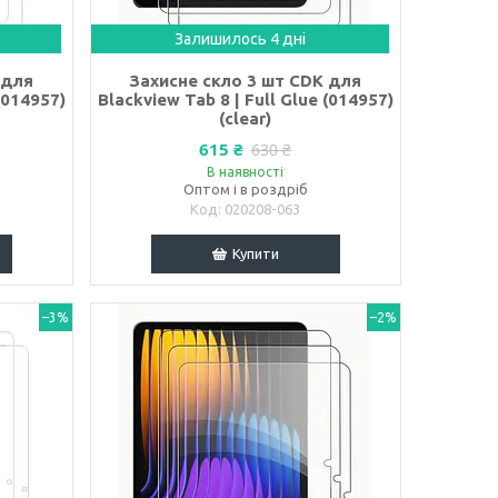
Залишилось 4 дні
 для
Захисне скло 3 шт CDK для
(014957)
Blackview Tab 8 | Full Glue (014957)
(clear)
615 ₴
630 ₴
В наявності
Оптом і в роздріб
020208-063
Купити
–3%
–2%