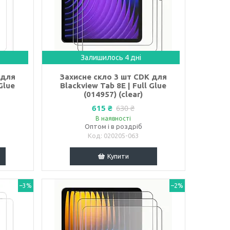
Залишилось 4 дні
 для
Захисне скло 3 шт CDK для
Glue
Blackview Tab 8E | Full Glue
(014957) (clear)
615 ₴
630 ₴
В наявності
Оптом і в роздріб
020205-063
Купити
–3%
–2%