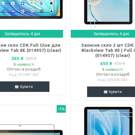
Залишилось 4 дні
Залишилось 4 дні
не скло CDK Full Glue для
Захисне скло 2 шт CDK
view Tab 8E (014957) (clear)
Blackview Tab 8E | Full 
(014957) (clear)
265 ₴
280 ₴
455 ₴
470 ₴
В наявності
Оптом і в роздріб
В наявності
Оптом і в роздріб
017697-063
020206-063
Купити
Купити
–5%