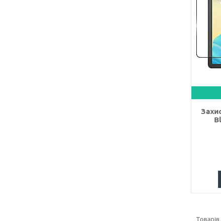
Захис
B