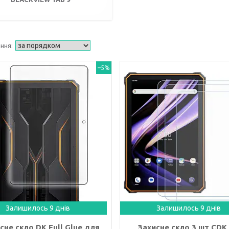
–5%
Залишилось 9 днів
Залишилось 9 днів
сне скло DK Full Glue для
Захисне скло 3 шт CDK