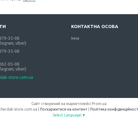
 879-35-08
Інна
elegram, viber)
 879-35-08
 062-05-08
elegram, viber)
dak-store.com.ua
Сайт створений на маркетплейсі
Prom.ua
cherdak-store.com.ua |
Поскаржитися на контент
|
Політика конфіденційност
Select Language
▼