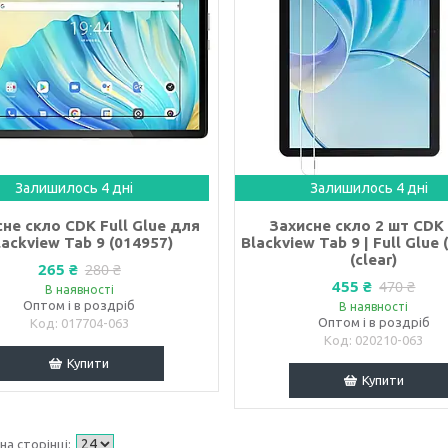
Залишилось 4 дні
Залишилось 4 дні
не скло CDK Full Glue для
Захисне скло 2 шт CDK
lackview Tab 9 (014957)
Blackview Tab 9 | Full Glue 
(clear)
265 ₴
280 ₴
455 ₴
470 ₴
В наявності
Оптом і в роздріб
В наявності
Оптом і в роздріб
017704-063
020210-063
Купити
Купити