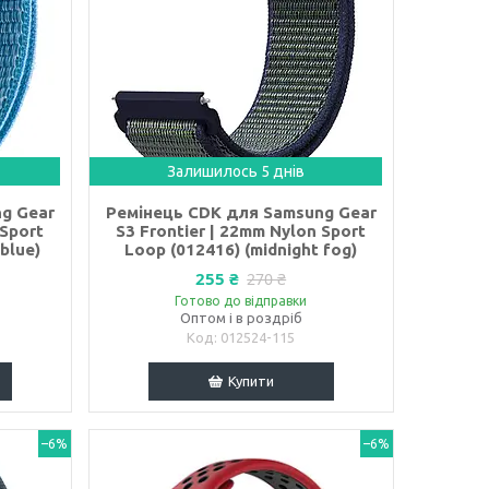
Залишилось 5 днів
g Gear
Ремінець CDK для Samsung Gear
 Sport
S3 Frontier | 22mm Nylon Sport
blue)
Loop (012416) (midnight fog)
255 ₴
270 ₴
Готово до відправки
Оптом і в роздріб
012524-115
Купити
–6%
–6%