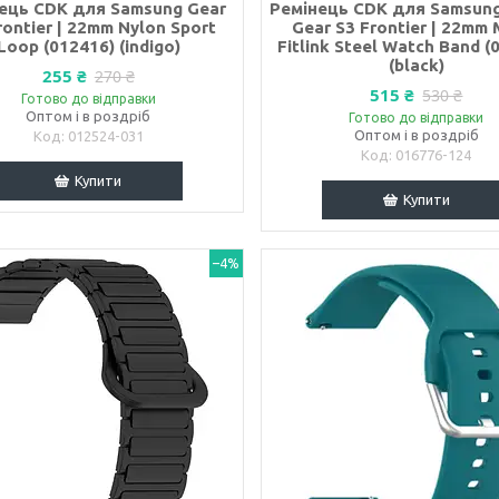
ець CDK для Samsung Gear
Ремінець CDK для Samsung
rontier | 22mm Nylon Sport
Gear S3 Frontier | 22mm 
Loop (012416) (indigo)
Fitlink Steel Watch Band (
(black)
255 ₴
270 ₴
515 ₴
530 ₴
Готово до відправки
Оптом і в роздріб
Готово до відправки
Оптом і в роздріб
012524-031
016776-124
Купити
Купити
–4%