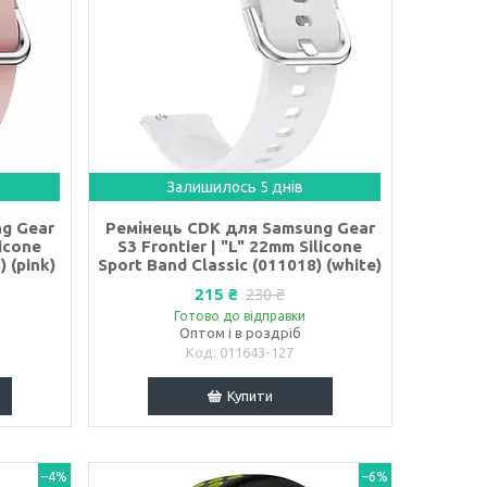
Залишилось 5 днів
g Gear
Ремінець CDK для Samsung Gear
licone
S3 Frontier | "L" 22mm Silicone
 (pink)
Sport Band Classic (011018) (white)
215 ₴
230 ₴
Готово до відправки
Оптом і в роздріб
011643-127
Купити
–4%
–6%