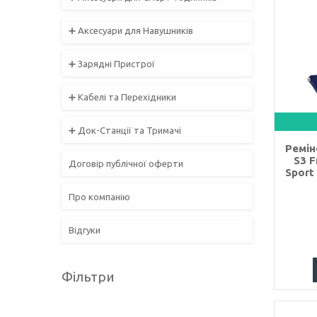
➕ Аксесуари для Навушників
➕ Зарядні Пристрої
➕ Кабелі та Перехідники
➕ Док-Станції та Тримачі
Ремін
S3 F
Договір публічної оферти
Sport
Про компанію
Відгуки
Фільтри