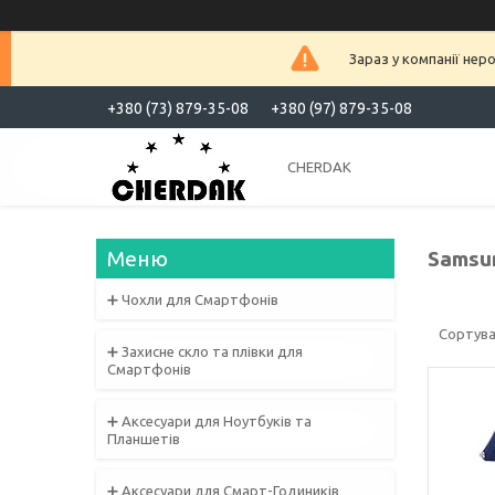
Зараз у компанії нер
+380 (73) 879-35-08
+380 (97) 879-35-08
CHERDAK
Samsun
➕ Чохли для Смартфонів
➕ Захисне скло та плівки для
Смартфонів
➕ Аксесуари для Ноутбуків та
Планшетів
➕ Аксесуари для Смарт-Годиників