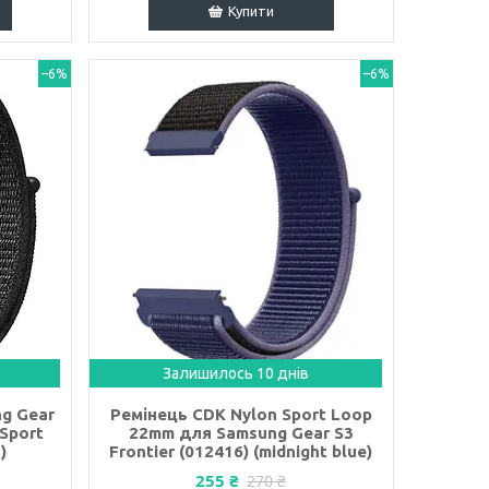
Купити
–6%
–6%
Залишилось 10 днів
g Gear
Ремінець CDK Nylon Sport Loop
 Sport
22mm для Samsung Gear S3
)
Frontier (012416) (midnight blue)
255 ₴
270 ₴