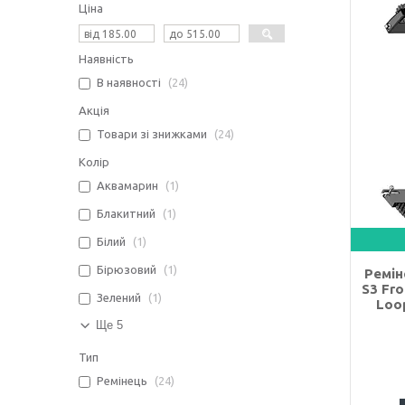
Ціна
Наявність
В наявності
24
Акція
Товари зі знижками
24
Колір
Аквамарин
1
Блакитний
1
Білий
1
Бірюзовий
1
Ремін
S3 Fro
Зелений
1
Loop
Ще 5
Тип
Ремінець
24