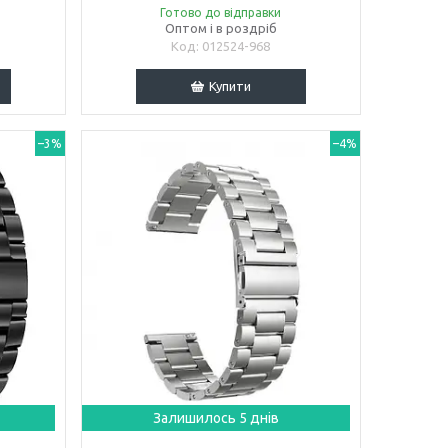
Готово до відправки
Оптом і в роздріб
012524-968
Купити
–3%
–4%
Залишилось 5 днів