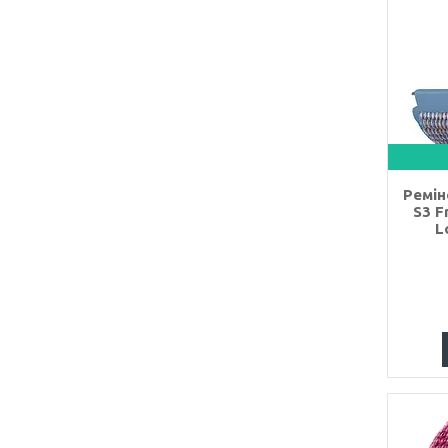
Ремін
S3 F
L