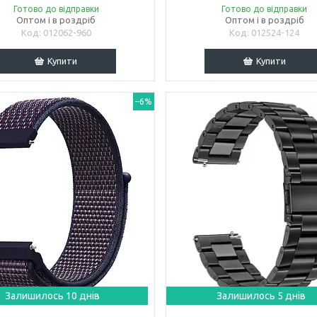
Готово до відправки
Готово до відправки
Оптом і в роздріб
Оптом і в роздріб
012062-960
012524-124
Купити
Купити
–6%
Залишилось 10 днів
Залишилось 5 днів