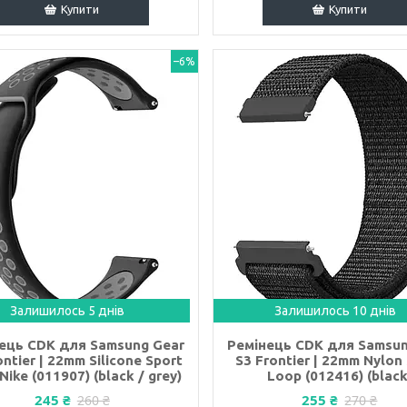
Купити
Купити
–6%
Залишилось 5 днів
Залишилось 10 днів
ець CDK для Samsung Gear
Ремінець CDK для Samsun
ontier | 22mm Silicone Sport
S3 Frontier | 22mm Nylon
Nike (011907) (black / grey)
Loop (012416) (black
245 ₴
255 ₴
260 ₴
270 ₴