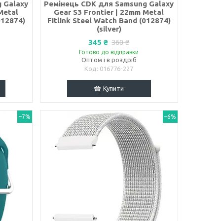
 Galaxy
Ремінець CDK для Samsung Galaxy
Metal
Gear S3 Frontier | 22mm Metal
012874)
Fitlink Steel Watch Band (012874)
(silver)
345 ₴
360 ₴
Готово до відправки
Оптом і в роздріб
016776-227
Купити
–7%
–6%