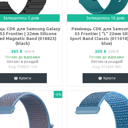
Залишилось 5 днів
Залишилось 10 днів
ць CDK для Samsung Galaxy
Ремінець CDK для Samsun
S3 Frontier | 22mm Silicone
S3 Frontier | "L" 22mm Si
ed Magnetic Band (018823)
Sport Band Classic (011018
(black)
blue)
385 ₴
205 ₴
400 ₴
220 ₴
Готово до відправки
Готово до відправки
Оптом і в роздріб
Оптом і в роздріб
018932-124
011643-965
Купити
Купити
–6%