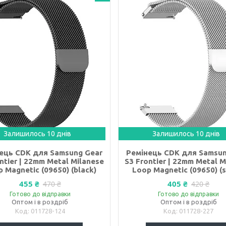
Залишилось 10 днів
Залишилось 10 днів
ець CDK для Samsung Gear
Ремінець CDK для Samsun
ntier | 22mm Metal Milanese
S3 Frontier | 22mm Metal M
 Magnetic (09650) (black)
Loop Magnetic (09650) (s
455 ₴
405 ₴
470 ₴
420 ₴
Готово до відправки
Готово до відправки
Оптом і в роздріб
Оптом і в роздріб
011728-124
011728-227