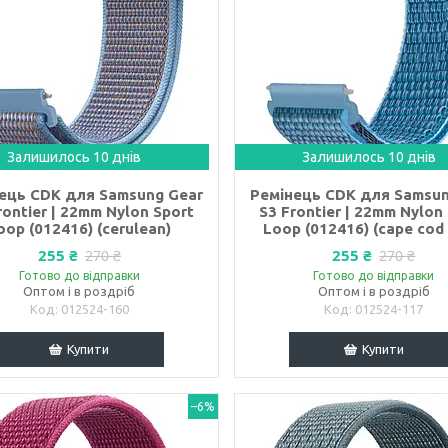
Залишилось 10 днів
Залишилось 10 днів
ець CDK для Samsung Gear
Ремінець CDK для Samsun
rontier | 22mm Nylon Sport
S3 Frontier | 22mm Nylon
oop (012416) (cerulean)
Loop (012416) (cape cod 
255 ₴
255 ₴
270 ₴
270 ₴
Готово до відправки
Готово до відправки
Оптом і в роздріб
Оптом і в роздріб
012524-160
012524-117
Купити
Купити
–6%