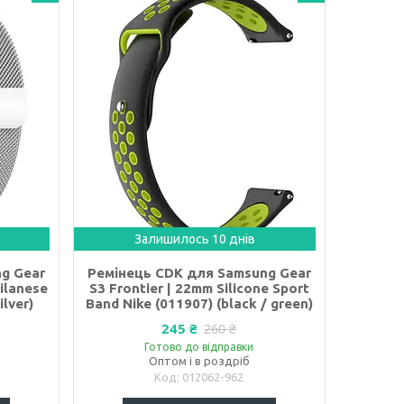
Залишилось 10 днів
g Gear
Ремінець CDK для Samsung Gear
ilanese
S3 Frontier | 22mm Silicone Sport
ilver)
Band Nike (011907) (black / green)
245 ₴
260 ₴
Готово до відправки
Оптом і в роздріб
012062-962