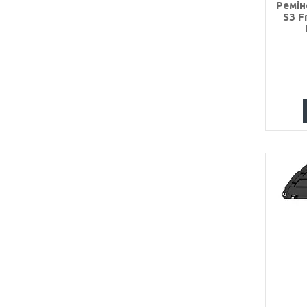
Ремін
S3 F