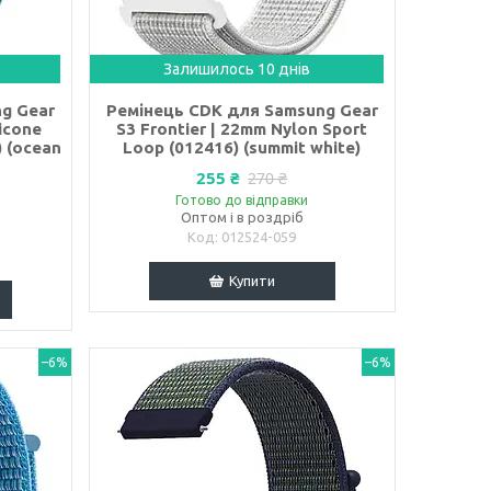
Залишилось 10 днів
g Gear
Ремінець CDK для Samsung Gear
licone
S3 Frontier | 22mm Nylon Sport
) (ocean
Loop (012416) (summit white)
255 ₴
270 ₴
Готово до відправки
Оптом і в роздріб
012524-059
Купити
–6%
–6%