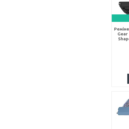
Реміне
Gear 
Shap