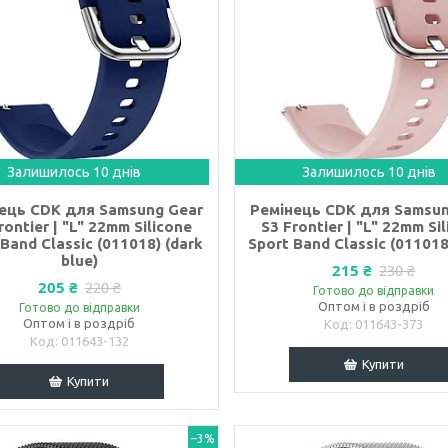
Залишилось 10 днів
Залишилось 10 днів
ець CDK для Samsung Gear
Ремінець CDK для Samsun
rontier | "L" 22mm Silicone
S3 Frontier | "L" 22mm Si
 Band Classic (011018) (dark
Sport Band Classic (011018)
blue)
215 ₴
230 ₴
205 ₴
220 ₴
Готово до відправки
Оптом і в роздріб
Готово до відправки
Оптом і в роздріб
011643-373
011643-132
Купити
Купити
–3%