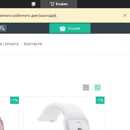
Кошик
ижчого робочого дня (сьогодні).
Кошик
 і оплата
Контакти
–7%
–7%