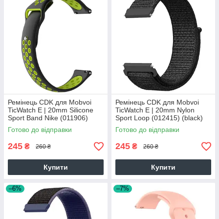
Ремінець CDK для Mobvoi
Ремінець CDK для Mobvoi
TicWatch E | 20mm Silicone
TicWatch E | 20mm Nylon
Sport Band Nike (011906)
Sport Loop (012415) (black)
(black / green)
Готово до відправки
Готово до відправки
245
245
₴
₴
260 ₴
260 ₴
Купити
Купити
–6%
–7%