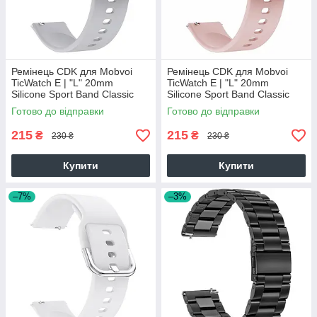
Ремінець CDK для Mobvoi
Ремінець CDK для Mobvoi
TicWatch E | "L" 20mm
TicWatch E | "L" 20mm
Silicone Sport Band Classic
Silicone Sport Band Classic
(09651) (grey)
(09651) (pink)
Готово до відправки
Готово до відправки
215
215
₴
₴
230 ₴
230 ₴
Купити
Купити
–7%
–3%