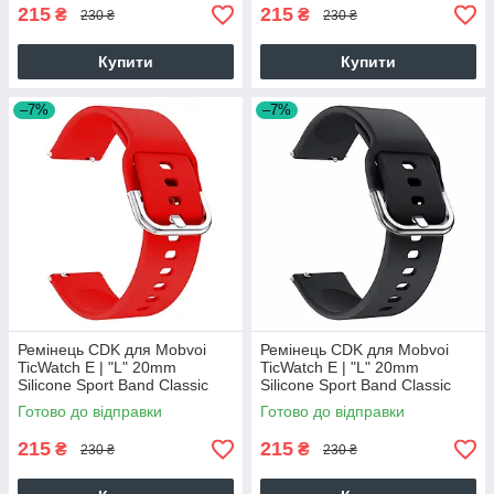
215
215
₴
₴
230 ₴
230 ₴
Купити
Купити
–7%
–7%
Ремінець CDK для Mobvoi
Ремінець CDK для Mobvoi
TicWatch E | "L" 20mm
TicWatch E | "L" 20mm
Silicone Sport Band Classic
Silicone Sport Band Classic
(09651) (red)
(09651) (black)
Готово до відправки
Готово до відправки
215
215
₴
₴
230 ₴
230 ₴