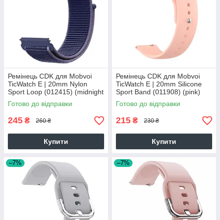
Ремінець CDK для Mobvoi
Ремінець CDK для Mobvoi
TicWatch E | 20mm Nylon
TicWatch E | 20mm Silicone
Sport Loop (012415) (midnight
Sport Band (011908) (pink)
blue)
Готово до відправки
Готово до відправки
245
215
₴
₴
260 ₴
230 ₴
Купити
Купити
–7%
–7%