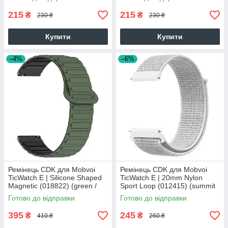
215
215
₴
₴
230 ₴
230 ₴
Купити
Купити
–4%
–6%
Ремінець CDK для Mobvoi
Ремінець CDK для Mobvoi
TicWatch E | Silicone Shaped
TicWatch E | 20mm Nylon
Magnetic (018822) (green /
Sport Loop (012415) (summit
black)
white)
Готово до відправки
Готово до відправки
395
245
₴
₴
410 ₴
260 ₴