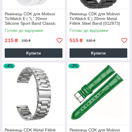
Ремінець CDK для Mobvoi
Ремінець CDK для Mobvoi
TicWatch E | "L" 20mm
TicWatch E | 20mm Metal
Silicone Sport Band Classic
Fitlink Steel Band (012873)
(09651) (white)
(black)
Готово до відправки
Готово до відправки
215
515
₴
₴
230 ₴
530 ₴
Купити
Купити
–4%
–3%
Ремінець CDK Metal Fitlink
Ремінець CDK для Mobvoi