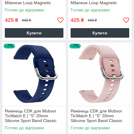
Milanese Loop Magnetic
Milanese Loop Magnetic
(09649) (pink rose)
(09649) (rose gold)
Готово до відправки
Готово до відправки
425
425
₴
₴
440 ₴
440 ₴
Купити
Купити
–7%
–7%
Ремінець CDK для Mobvoi
Ремінець CDK для Mobvoi
TicWatch E | "S" 20mm
TicWatch E | "S" 20mm
Silicone Sport Band Classic
Silicone Sport Band Classic
(012194) (dark blue)
(012194) (pink)
Готово до відправки
Готово до відправки