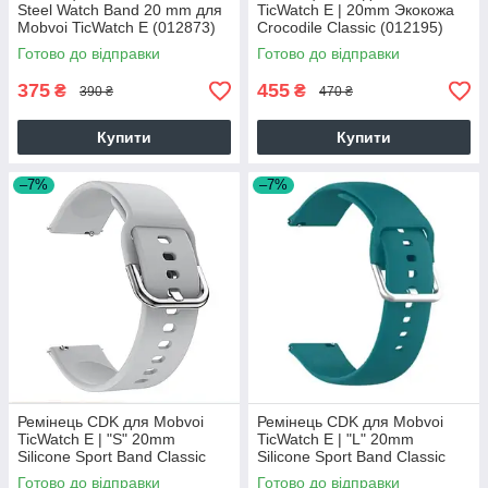
Steel Watch Band 20 mm для
TicWatch E | 20mm Экокожа
Mobvoi TicWatch E (012873)
Crocodile Classic (012195)
(silver)
(green)
Готово до відправки
Готово до відправки
375
455
₴
₴
390 ₴
470 ₴
Купити
Купити
–7%
–7%
Ремінець CDK для Mobvoi
Ремінець CDK для Mobvoi
TicWatch E | "S" 20mm
TicWatch E | "L" 20mm
Silicone Sport Band Classic
Silicone Sport Band Classic
(012194) (grey)
(09651) (ocean blue)
Готово до відправки
Готово до відправки