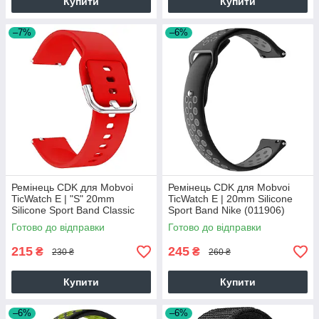
Купити
Купити
–7%
–6%
Ремінець CDK для Mobvoi
Ремінець CDK для Mobvoi
TicWatch E | "S" 20mm
TicWatch E | 20mm Silicone
Silicone Sport Band Classic
Sport Band Nike (011906)
(012194) (red)
(black / grey)
Готово до відправки
Готово до відправки
215
245
₴
₴
230 ₴
260 ₴
Купити
Купити
–6%
–6%