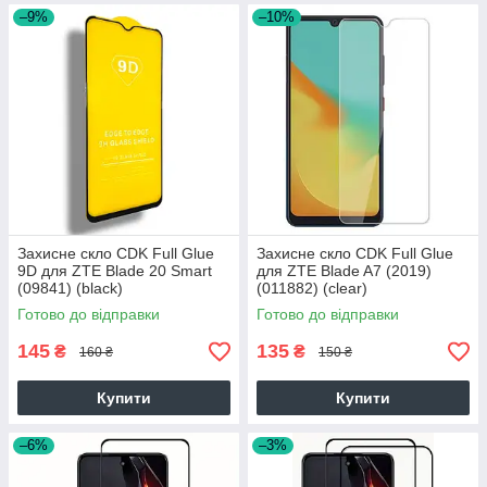
–9%
–10%
Захисне скло CDK Full Glue
Захисне скло CDK Full Glue
9D для ZTE Blade 20 Smart
для ZTE Blade A7 (2019)
(09841) (black)
(011882) (clear)
Готово до відправки
Готово до відправки
145
135
₴
₴
160 ₴
150 ₴
Купити
Купити
–6%
–3%