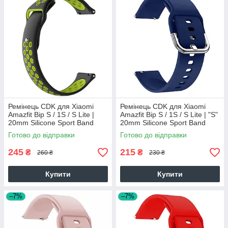
Ремінець CDK для Xiaomi
Ремінець CDK для Xiaomi
Amazfit Bip S / 1S / S Lite |
Amazfit Bip S / 1S / S Lite | "S"
20mm Silicone Sport Band
20mm Silicone Sport Band
Nike (011906) (black / green)
Classic (012194) (dark blue)
Готово до відправки
Готово до відправки
245
215
₴
₴
260 ₴
230 ₴
Купити
Купити
–7%
–7%