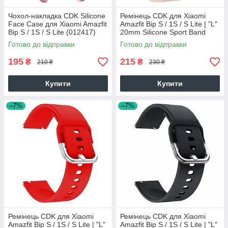
Чохол-накладка CDK Silicone
Ремінець CDK для Xiaomi
Face Case для Xiaomi Amazfit
Amazfit Bip S / 1S / S Lite | "L"
Bip S / 1S / S Lite (012417)
20mm Silicone Sport Band
(pink rose)
Classic (09651) (pink)
Готово до відправки
Готово до відправки
195
215
₴
₴
210 ₴
230 ₴
Купити
Купити
–7%
–7%
Ремінець CDK для Xiaomi
Ремінець CDK для Xiaomi
Amazfit Bip S / 1S / S Lite | "L"
Amazfit Bip S / 1S / S Lite | "L"