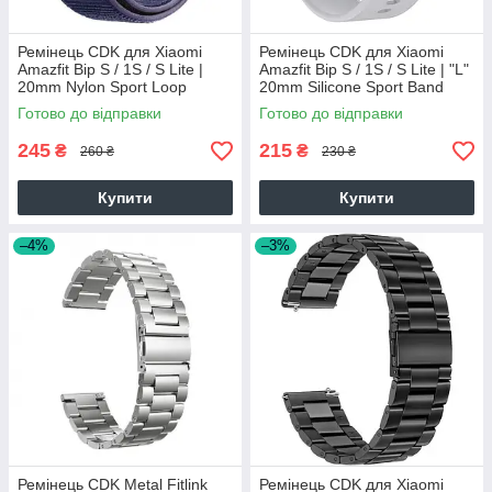
Ремінець CDK для Xiaomi
Ремінець CDK для Xiaomi
Amazfit Bip S / 1S / S Lite |
Amazfit Bip S / 1S / S Lite | "L"
20mm Nylon Sport Loop
20mm Silicone Sport Band
(012415) (midnight blue)
Classic (09651) (grey)
Готово до відправки
Готово до відправки
245
215
₴
₴
260 ₴
230 ₴
Купити
Купити
–4%
–3%
Ремінець CDK Metal Fitlink
Ремінець CDK для Xiaomi