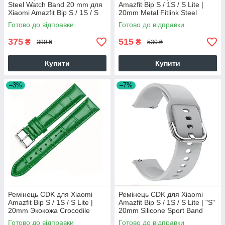
Steel Watch Band 20 mm для
Amazfit Bip S / 1S / S Lite |
Xiaomi Amazfit Bip S / 1S / S
20mm Metal Fitlink Steel
Lite (012873) (silver)
Watch Band (012873) (black)
Готово до відправки
Готово до відправки
375
515
₴
₴
390 ₴
530 ₴
Купити
Купити
–3%
–7%
Ремінець CDK для Xiaomi
Ремінець CDK для Xiaomi
Amazfit Bip S / 1S / S Lite |
Amazfit Bip S / 1S / S Lite | "S"
20mm Экокожа Crocodile
20mm Silicone Sport Band
Classic (012195) (green)
Classic (012194) (grey)
Готово до відправки
Готово до відправки