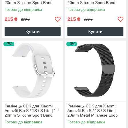
20mm Silicone Sport Band
20mm Silicone Sport Band
Classic (09651) (red)
Classic (09651) (black)
Готово до відправки
Готово до відправки
215
215
₴
₴
230 ₴
230 ₴
Купити
Купити
–7%
–3%
Ремінець CDK для Xiaomi
Ремінець CDK для Xiaomi
Amazfit Bip S / 1S / S Lite | "L"
Amazfit Bip S / 1S / S Lite |
20mm Silicone Sport Band
20mm Metal Milanese Loop
Classic (09651) (white)
Magnetic (09649) (black)
Готово до відправки
Готово до відправки