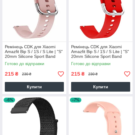
Ремінець CDK для Xiaomi
Ремінець CDK для Xiaomi
Amazfit Bip S / 1S / S Lite | "S"
Amazfit Bip S / 1S / S Lite | "S"
20mm Silicone Sport Band
20mm Silicone Sport Band
Classic (012194) (pink)
Classic (012194) (red)
Готово до відправки
Готово до відправки
215
215
₴
₴
230 ₴
230 ₴
Купити
Купити
–6%
–7%