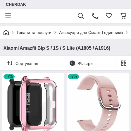
CHERDAK
Товари та послуги
Аксесуари для Смарт-Годинників
Xiaomi Amazfit Bip S / 1S / S Lite (A1805 / A1916)
Сортування
0
Фільтри
–7%
–7%