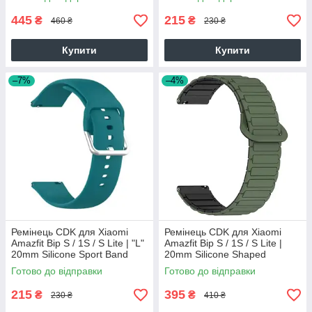
445
215
₴
₴
460 ₴
230 ₴
Купити
Купити
–7%
–4%
Ремінець CDK для Xiaomi
Ремінець CDK для Xiaomi
Amazfit Bip S / 1S / S Lite | "L"
Amazfit Bip S / 1S / S Lite |
20mm Silicone Sport Band
20mm Silicone Shaped
Classic (09651) (ocean blue)
Magnetic Band (018822)
Готово до відправки
Готово до відправки
(green /
215
395
₴
₴
230 ₴
410 ₴