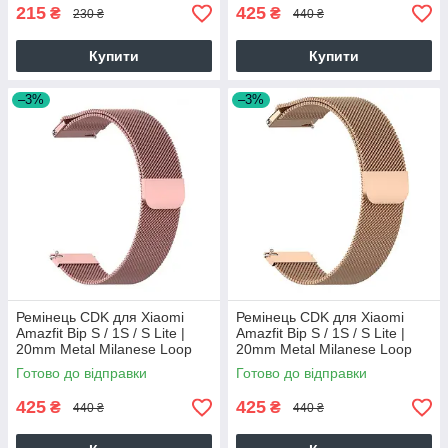
215
425
₴
₴
230 ₴
440 ₴
Купити
Купити
–3%
–3%
Ремінець CDK для Xiaomi
Ремінець CDK для Xiaomi
Amazfit Bip S / 1S / S Lite |
Amazfit Bip S / 1S / S Lite |
20mm Metal Milanese Loop
20mm Metal Milanese Loop
Magnetic (09649) (pink rose)
Magnetic (09649) (rose gold)
Готово до відправки
Готово до відправки
425
425
₴
₴
440 ₴
440 ₴