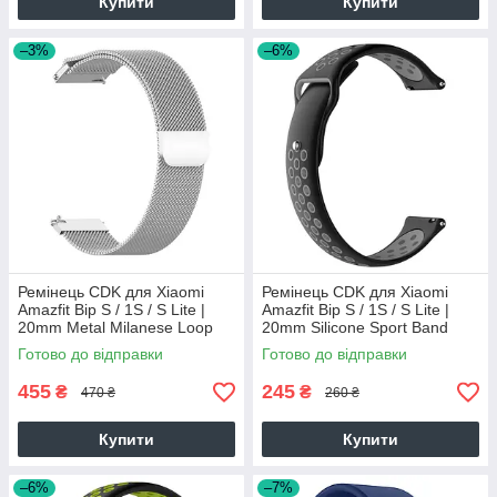
Купити
Купити
–3%
–6%
Ремінець CDK для Xiaomi
Ремінець CDK для Xiaomi
Amazfit Bip S / 1S / S Lite |
Amazfit Bip S / 1S / S Lite |
20mm Metal Milanese Loop
20mm Silicone Sport Band
Magnetic (09649) (silver)
Nike (011906) (black / grey)
Готово до відправки
Готово до відправки
455
245
₴
₴
470 ₴
260 ₴
Купити
Купити
–6%
–7%