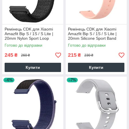
Ремінець CDK для Xiaomi
Ремінець CDK для Xiaomi
Amazfit Bip S / 1S / S Lite |
Amazfit Bip S / 1S / S Lite |
20mm Nylon Sport Loop
20mm Silicone Sport Band
(012415) (black)
(011908) (pink)
Готово до відправки
Готово до відправки
245
215
₴
₴
260 ₴
230 ₴
Купити
Купити
–6%
–7%