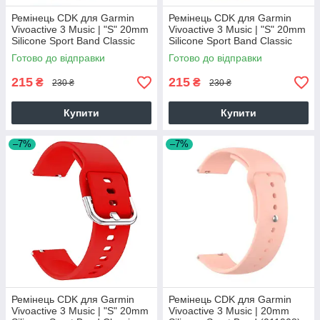
Ремінець CDK для Garmin
Ремінець CDK для Garmin
Vivoactive 3 Music | "S" 20mm
Vivoactive 3 Music | "S" 20mm
Silicone Sport Band Classic
Silicone Sport Band Classic
(012194) (dark blue)
(012194) (pink)
Готово до відправки
Готово до відправки
215
215
₴
₴
230 ₴
230 ₴
Купити
Купити
–7%
–7%
Ремінець CDK для Garmin
Ремінець CDK для Garmin
Vivoactive 3 Music | "S" 20mm
Vivoactive 3 Music | 20mm