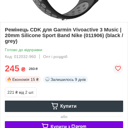
Ремінець CDK для Garmin Vivoactive 3 Music |
20mm Silicone Sport Band Nike (011906) (black /
grey)
Готово до відправки
Код: 012032-960
Опт і роздріб
245
₴
260 ₴
Економія
15 ₴
Залишилось
9 днів
221 ₴
від 2 шт.
Купити
або
Купити з