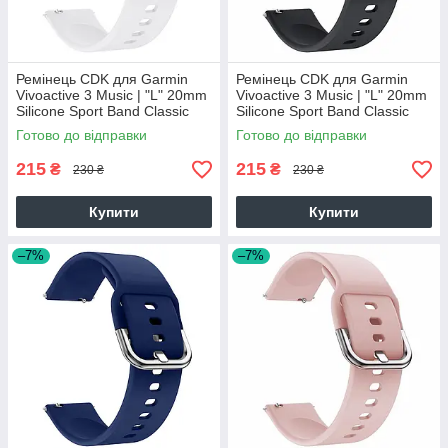
Ремінець CDK для Garmin
Ремінець CDK для Garmin
Vivoactive 3 Music | "L" 20mm
Vivoactive 3 Music | "L" 20mm
Silicone Sport Band Classic
Silicone Sport Band Classic
(09651) (white)
(09651) (black)
Готово до відправки
Готово до відправки
215
215
₴
₴
230 ₴
230 ₴
Купити
Купити
–7%
–7%