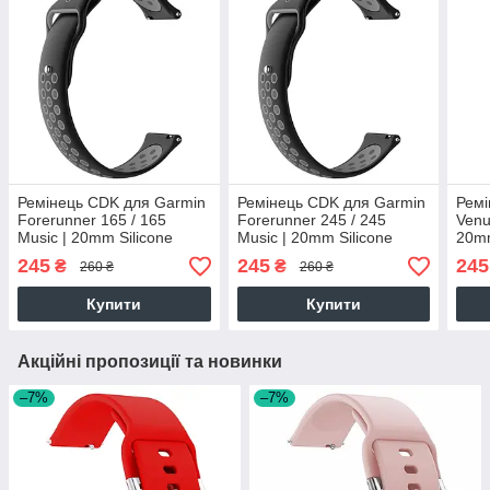
Ремінець CDK для Garmin
Ремінець CDK для Garmin
Ремі
Forerunner 165 / 165
Forerunner 245 / 245
Venu
Music | 20mm Silicone
Music | 20mm Silicone
20mm
Sport Band Nike (011906)
Sport Band Nike (011906)
Nike
245
245
245
₴
₴
260 ₴
260 ₴
(black / grey)
(black / grey)
Купити
Купити
Акційні пропозиції та новинки
–7%
–7%