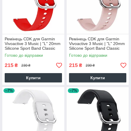
Ремінець CDK для Garmin
Ремінець CDK для Garmin
Vivoactive 3 Music | "L" 20mm
Vivoactive 3 Music | "L" 20mm
Silicone Sport Band Classic
Silicone Sport Band Classic
(09651) (red)
(09651) (pink)
Готово до відправки
Готово до відправки
215
215
₴
₴
230 ₴
230 ₴
Купити
Купити
–7%
–7%