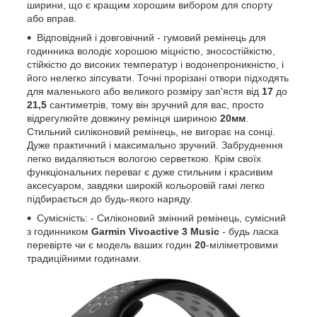
ширини, що є кращим хорошим вибором для спорту
або вправ.
Відповідний і довговічний - гумовий ремінець для
годинника володіє хорошою міцністю, зносостійкістю,
стійкістю до високих температур і водонепроникністю, і
його нелегко зіпсувати. Точні прорізані отвори підходять
для маленького або великого розміру зап'ястя від
17
до
21,5
сантиметрів, тому він зручний для вас, просто
відрегулюйте довжину ремінця шириною
20мм
.
Стильний силіконовий ремінець, не вигорає на сонці.
Дуже практичний і максимально зручний. Забруднення
легко видаляються вологою серветкою. Крім своїх
функціональних переваг є дуже стильним і красивим
аксесуаром, завдяки широкій кольоровій гамі легко
підбирається до будь-якого наряду.
Сумісність: - Силіконовий змінний ремінець, сумісний
з годинником
Garmin Vivoactive 3 Music
- будь ласка
перевірте чи є модель ваших годин
20
-міліметровими
традиційними годинами.