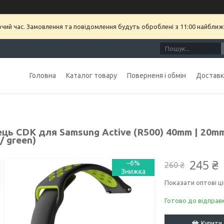
очий час. Замовлення та повідомлення будуть оброблені з 11:00 найближч
Головна
Каталог товару
Поверненя і обмін
Доставка
ць CDK для Samsung Active (R500) 40mm | 20mm 
 / green)
245 ₴
–6%
260 ₴
Показати оптові ці
Готово до відправ
Купити