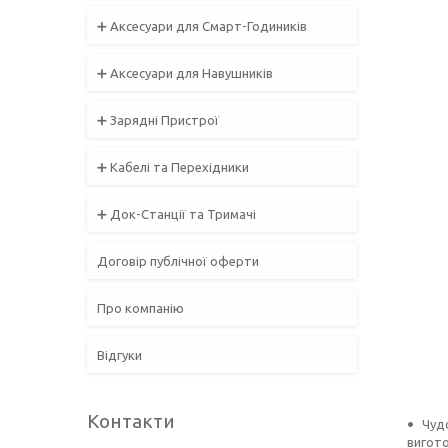
➕ Аксесуари для Смарт-Годиників
➕ Аксесуари для Навушників
➕ Зарядні Пристрої
➕ Кабелі та Перехідники
➕ Док-Станції та Тримачі
Договір публічної оферти
Про компанію
Відгуки
Контакти
Чуд
вигото