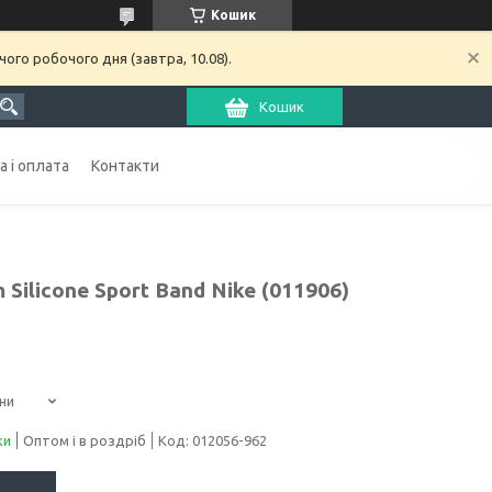
Кошик
ого робочого дня (завтра, 10.08).
Кошик
 і оплата
Контакти
Silicone Sport Band Nike (011906)
ни
ки
Оптом і в роздріб
Код:
012056-962