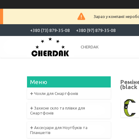
Зараз у компанії нероб
+380 (73) 879-35-08
+380 (97) 879-35-08
CHERDAK
Реміне
(black
➕ Чохли для Смартфонів
➕ Захисне скло та плівки для
Смартфонів
➕ Аксесуари для Ноутбуків та
Планшетів