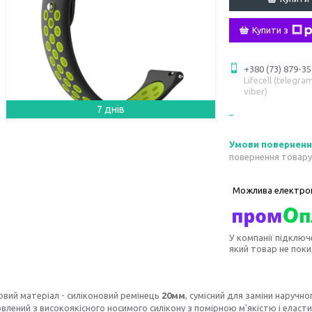
Купити з
+380 (73) 879-35
Lifecell (telegram
viber)
7 днів
повернення товару
У компанії підключ
який товар не пок
овий матеріал - силіконовий ремінець
20мм
, сумісний для заміни наручн
влений з високоякісного носимого силікону з помірною м'якістю і еласти