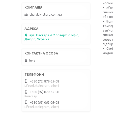
носінн
М'я
силіко
cherdak-store.com.ua
або вп
Відп
темпер
зап'яс
силіко
вул. Пастера 4, 2 поверх, 6 офіс,
Дніпро, Україна
сервет
підбир
Сумі
модел
Інна
+380 (73) 879-35-08
Lifecell (telegram, viber)
+380 (97) 879-35-08
Київстар
+380 (63) 062-05-08
Lifecell (telegram, viber)