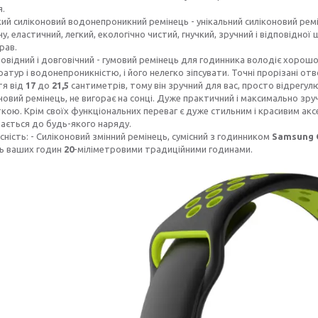
я.
кий силіконовий водонепроникний ремінець - унікальний силіконовий ре
ну, еластичний, легкий, екологічно чистий, гнучкий, зручний і відповід
рав.
овідний і довговічний - гумовий ремінець для годинника володіє хорошо
атур і водонепроникністю, і його нелегко зіпсувати. Точні прорізані о
тя від
17
до
21,5
сантиметрів, тому він зручний для вас, просто відрег
новий ремінець, не вигорає на сонці. Дуже практичний і максимально з
кою. Крім своїх функціональних переваг є дуже стильним і красивим акс
ається до будь-якого наряду.
сність: - Силіконовий змінний ремінець, сумісний з годинником
Samsung G
ь ваших годин
20
-міліметровими традиційними годинами.