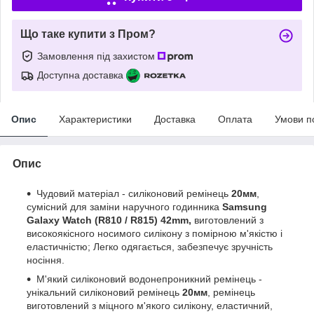
Що таке купити з Пром?
Замовлення під захистом
Доступна доставка
Опис
Характеристики
Доставка
Оплата
Умови п
Опис
Чудовий матеріал - силіконовий ремінець
20мм
,
сумісний для заміни наручного годинника
Samsung
Galaxy Watch (R810 / R815) 42mm,
виготовлений з
високоякісного носимого силікону з помірною м'якістю і
еластичністю; Легко одягається, забезпечує зручність
носіння.
М'який силіконовий водонепроникний ремінець -
унікальний силіконовий ремінець
20мм
, ремінець
виготовлений з міцного м'якого силікону, еластичний,