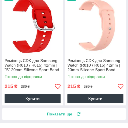
Ремінець CDK для Samsung
Ремінець CDK для Samsung
Watch (R810 / R815) 42mm |
Watch (R810 / R815) 42mm |
"S" 20mm Silicone Sport Band
20mm Silicone Sport Band
Classic (012194) (red)
(011908) (pink)
Готово до відправки
Готово до відправки
215
215
₴
₴
230 ₴
230 ₴
Купити
Купити
Показати ще