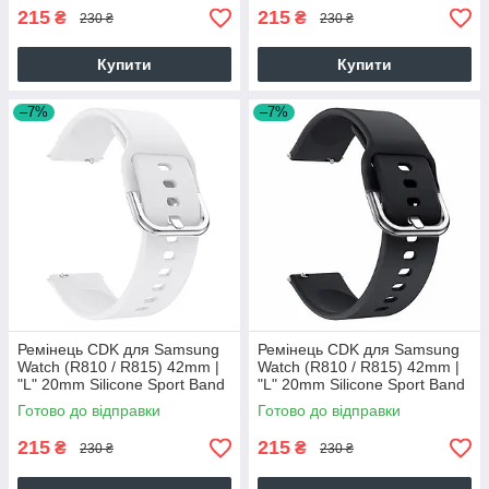
215
215
₴
₴
230 ₴
230 ₴
Купити
Купити
–7%
–7%
Ремінець CDK для Samsung
Ремінець CDK для Samsung
Watch (R810 / R815) 42mm |
Watch (R810 / R815) 42mm |
"L" 20mm Silicone Sport Band
"L" 20mm Silicone Sport Band
Classic (09651) (white)
Classic (09651) (black)
Готово до відправки
Готово до відправки
215
215
₴
₴
230 ₴
230 ₴