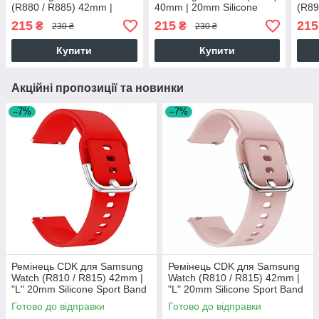
(R880 / R885) 42mm |
40mm | 20mm Silicone
(R89
20mm Silicone Sport Band
Sport Band (011908) (dark
20mm
215
215
215
₴
₴
230 ₴
230 ₴
(011908) (dark blue)
blue)
(011
Купити
Купити
Акційні пропозиції та новинки
–7%
–7%
Ремінець CDK для Samsung
Ремінець CDK для Samsung
Watch (R810 / R815) 42mm |
Watch (R810 / R815) 42mm |
"L" 20mm Silicone Sport Band
"L" 20mm Silicone Sport Band
Classic (09651) (red)
Classic (09651) (pink)
Готово до відправки
Готово до відправки