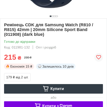
Ремінець CDK для Samsung Watch (R810 /
R815) 42mm | 20mm Silicone Sport Band
(011908) (dark blue)
Готово до відправки
Код: 011981-132
Опт і роздріб
215
₴
230 ₴
Економія
15 ₴
Залишилось
10 днів
179 ₴
від 2 шт.
Купити
або
Купити з