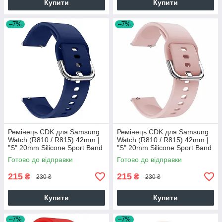
Купити
Купити
–7%
–7%
Ремінець CDK для Samsung
Ремінець CDK для Samsung
Watch (R810 / R815) 42mm |
Watch (R810 / R815) 42mm |
"S" 20mm Silicone Sport Band
"S" 20mm Silicone Sport Band
Classic (012194) (dark blue)
Classic (012194) (pink)
Готово до відправки
Готово до відправки
215
215
₴
₴
230 ₴
230 ₴
Купити
Купити
–7%
–7%