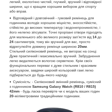
легкий, екологічно чистий, гнучкий, зручний і відповідної
ширини, що є кращим хорошим вибором для спорту
або вправ.
Відповідний і довговічний - гумовий ремінець для
годинника володіє хорошою міцністю, зносостійкістю,
стійкістю до високих температур і водонепроникністю, і
його нелегко зіпсувати. Точні прорізані отвори підходять
для маленького або великого розміру зап'ястя від
14
до
24
сантиметрів, тому він зручний для вас, просто
відрегулюйте довжину ремінця шириною
20мм
.
Стильний силіконовий ремінець, не вигорає на сонці.
Дуже практичний і максимально зручний. Забруднення
легко видаляються вологою серветкою. Крім своїх
функціональних переваг є дуже стильним і красивим
аксесуаром, завдяки широкій кольоровій гамі легко
підбирається до будь-якого наряду.
Сумісність: - Силіконовий змінний ремінець, сумісний
з годинником
Samsung Galaxy Watch (R810 / R815)
42mm
- будь ласка перевірте чи є модель ваших годин
20
-міліметровими традиційними годинами.