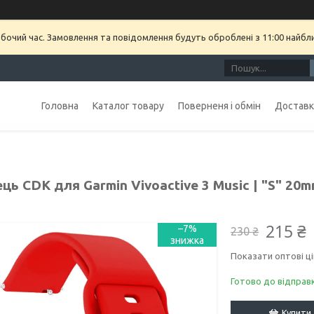
обочий час. Замовлення та повідомлення будуть оброблені з 11:00 найбл
Головна
Каталог товару
Поверненя і обмін
Доставка
ць CDK для Garmin Vivoactive 3 Music | "S" 20mm
215 ₴
–7%
230 ₴
Показати оптові ці
Готово до відправ
Купити