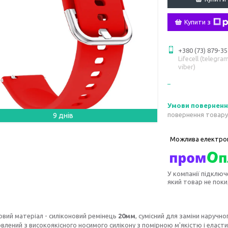
Купити з
+380 (73) 879-35
Lifecell (telegram
viber)
повернення товару
9 днів
У компанії підключ
який товар не пок
овий матеріал - силіконовий ремінець
20мм
, сумісний для заміни наручн
влений з високоякісного носимого силікону з помірною м'якістю і еласти