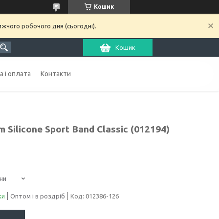
Кошик
ижчого робочого дня (сьогодні).
Кошик
 і оплата
Контакти
 Silicone Sport Band Classic (012194)
ни
ки
Оптом і в роздріб
Код:
012386-126