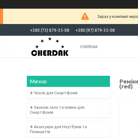
Зараз у компанії нер
+380 (73) 879-35-08
+380 (97) 879-35-08
CHERDAK
Реміне
(red)
➕ Чохли для Смартфонів
➕ Захисне скло та плівки для
Смартфонів
➕ Аксесуари для Ноутбуків та
Планшетів