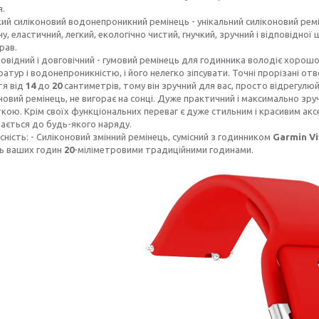
я.
кий силіконовий водонепроникний ремінець - унікальний силіконовий ре
ну, еластичний, легкий, екологічно чистий, гнучкий, зручний і відповід
рав.
овідний і довговічний - гумовий ремінець для годинника володіє хорошо
атур і водонепроникністю, і його нелегко зіпсувати. Точні прорізані о
тя від
14
до
20
сантиметрів, тому він зручний для вас, просто відрегу
новий ремінець, не вигорає на сонці. Дуже практичний і максимально з
кою. Крім своїх функціональних переваг є дуже стильним і красивим акс
ається до будь-якого наряду.
сність: - Силіконовий змінний ремінець, сумісний з годинником
Garmin Vi
ь ваших годин
20
-міліметровими традиційними годинами.