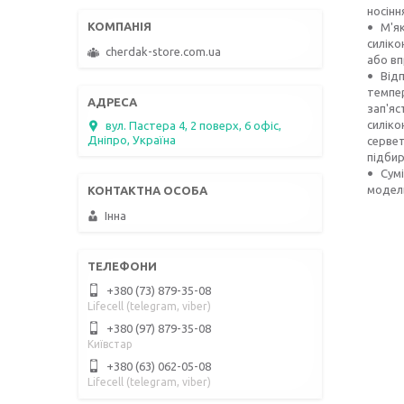
носінн
М'я
силіко
cherdak-store.com.ua
або вп
Відп
темпер
зап'яс
силіко
вул. Пастера 4, 2 поверх, 6 офіс,
Дніпро, Україна
сервет
підбир
Сумі
модел
Інна
+380 (73) 879-35-08
Lifecell (telegram, viber)
+380 (97) 879-35-08
Київстар
+380 (63) 062-05-08
Lifecell (telegram, viber)