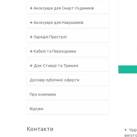
➕ Аксесуари для Смарт-Годиників
➕ Аксесуари для Навушників
➕ Зарядні Пристрої
➕ Кабелі та Перехідники
➕ Док-Станції та Тримачі
Договір публічної оферти
Про компанію
Відгуки
Контакти
Чуд
вигото