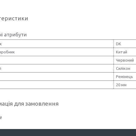
теристики
і атрибути
к
DK
виробник
Китай
Червоний
л
Силікон
Ремінець
20 мм
ація для замовлення
₴