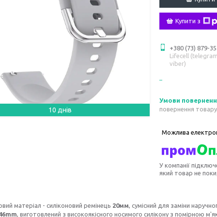
Купити з
+380 (73) 879-35
Lifecell (telegram
viber)
повернення товару
10 днів
У компанії підключ
який товар не пок
овий матеріал - силіконовий ремінець
20мм
, сумісний для заміни наручн
 46mm
, виготовлений з високоякісного носимого силікону з помірною м'я