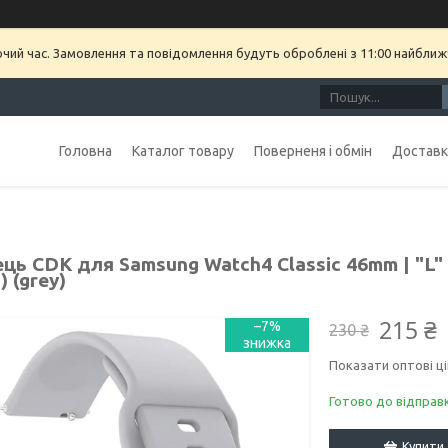
очий час. Замовлення та повідомлення будуть оброблені з 11:00 найближч
Головна
Каталог товару
Поверненя і обмін
Доставка
ць CDK для Samsung Watch4 Classic 46mm | "L" 2
) (grey)
215 ₴
–7%
230 ₴
Показати оптові ці
Готово до відправ
Купити