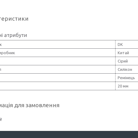
теристики
і атрибути
к
DK
виробник
Китай
Сірий
л
Силікон
Ремінець
20 мм
ація для замовлення
₴