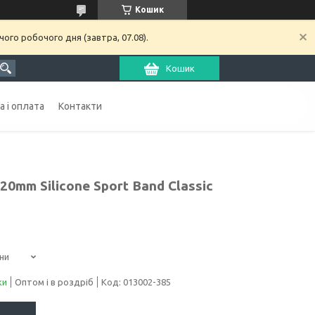
Кошик
ого робочого дня (завтра, 07.08).
Кошик
 і оплата
Контакти
0mm Silicone Sport Band Classic
ни
ки
Оптом і в роздріб
Код:
013002-385