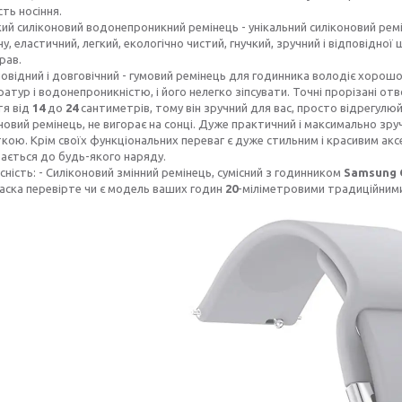
сть носіння.
кий силіконовий водонепроникний ремінець - унікальний силіконовий ре
ну, еластичний, легкий, екологічно чистий, гнучкий, зручний і відповід
рав.
овідний і довговічний - гумовий ремінець для годинника володіє хорошо
атур і водонепроникністю, і його нелегко зіпсувати. Точні прорізані о
тя від
14
до
24
сантиметрів, тому він зручний для вас, просто відрегу
новий ремінець, не вигорає на сонці. Дуже практичний і максимально з
кою. Крім своїх функціональних переваг є дуже стильним і красивим акс
ається до будь-якого наряду.
сність: - Силіконовий змінний ремінець, сумісний з годинником
Samsung G
аска перевірте чи є модель ваших годин
20
-міліметровими традиційним