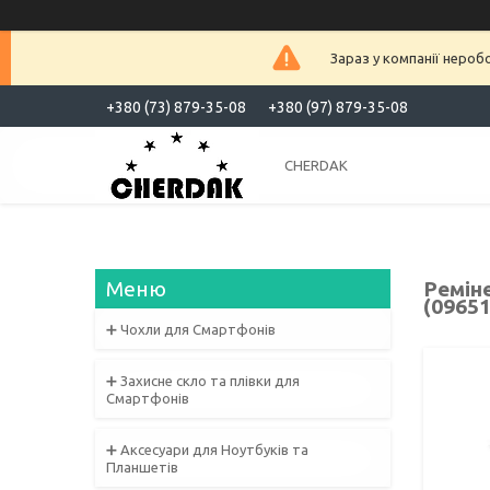
Зараз у компанії нероб
+380 (73) 879-35-08
+380 (97) 879-35-08
CHERDAK
Реміне
(09651
➕ Чохли для Смартфонів
➕ Захисне скло та плівки для
Смартфонів
➕ Аксесуари для Ноутбуків та
Планшетів