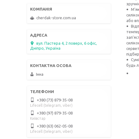
зручні
М'я
силіко
cherdak-store.com.ua
або вп
Відп
темпер
зап'яс
силіко
вул. Пастера 4, 2 поверх, 6 офіс,
Дніпро, Україна
сервет
підбир
Сумі
будь л
Інна
+380 (73) 879-35-08
Lifecell (telegram, viber)
+380 (97) 879-35-08
Київстар
+380 (63) 062-05-08
Lifecell (telegram, viber)