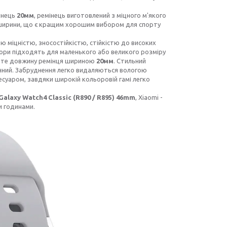
мінець
20мм
, ремінець виготовлений з міцного м'якого
ної ширини, що є кращим хорошим вибором для спорту
ю міцністю, зносостійкістю, стійкістю до високих
твори підходять для маленького або великого розміру
люйте довжину ремінця шириною
20мм
. Стильний
ручний. Забруднення легко видаляються вологою
есуаром, завдяки широкій кольоровій гамі легко
alaxy Watch4 Classic (R890 / R895) 46mm
, Xiaomi -
и годинами.