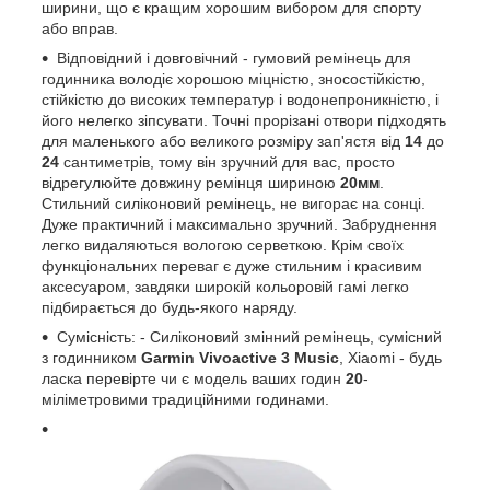
ширини, що є кращим хорошим вибором для спорту
або вправ.
Відповідний і довговічний - гумовий ремінець для
годинника володіє хорошою міцністю, зносостійкістю,
стійкістю до високих температур і водонепроникністю, і
його нелегко зіпсувати. Точні прорізані отвори підходять
для маленького або великого розміру зап'ястя від
14
до
24
сантиметрів, тому він зручний для вас, просто
відрегулюйте довжину ремінця шириною
20мм
.
Стильний силіконовий ремінець, не вигорає на сонці.
Дуже практичний і максимально зручний. Забруднення
легко видаляються вологою серветкою. Крім своїх
функціональних переваг є дуже стильним і красивим
аксесуаром, завдяки широкій кольоровій гамі легко
підбирається до будь-якого наряду.
Сумісність: - Силіконовий змінний ремінець, сумісний
з годинником
Garmin Vivoactive 3 Music
, Xiaomi - будь
ласка перевірте чи є модель ваших годин
20
-
міліметровими традиційними годинами.