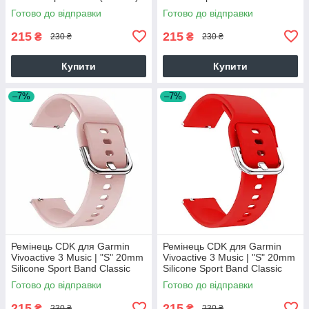
(dark blue)
(012194) (dark blue)
Готово до відправки
Готово до відправки
215
215
₴
₴
230 ₴
230 ₴
Купити
Купити
–7%
–7%
Ремінець CDK для Garmin
Ремінець CDK для Garmin
Vivoactive 3 Music | "S" 20mm
Vivoactive 3 Music | "S" 20mm
Silicone Sport Band Classic
Silicone Sport Band Classic
(012194) (pink)
(012194) (red)
Готово до відправки
Готово до відправки
215
215
₴
₴
230 ₴
230 ₴