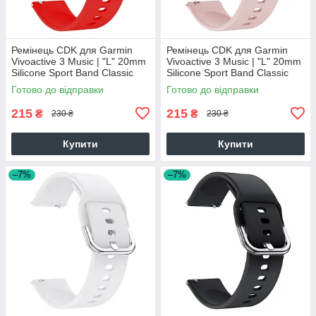
Ремінець CDK для Garmin
Ремінець CDK для Garmin
Vivoactive 3 Music | "L" 20mm
Vivoactive 3 Music | "L" 20mm
Silicone Sport Band Classic
Silicone Sport Band Classic
(09651) (red)
(09651) (pink)
Готово до відправки
Готово до відправки
215
215
₴
₴
230 ₴
230 ₴
Купити
Купити
–7%
–7%