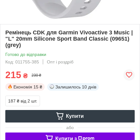
Ремінець CDK для Garmin Vivoactive 3 Music |
"L" 20mm Silicone Sport Band Classic (09651)
(grey)
Готово до відправки
Код: 011755-385
Опт і роздріб
215
₴
230 ₴
Економія
15 ₴
Залишилось
10 днів
187 ₴
від 2 шт.
Купити
або
Купити з