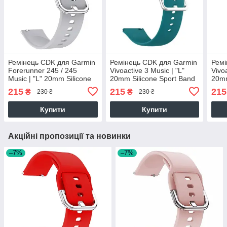
Ремінець CDK для Garmin
Ремінець CDK для Garmin
Ремі
Forerunner 245 / 245
Vivoactive 3 Music | "L"
Vivoa
Music | "L" 20mm Silicone
20mm Silicone Sport Band
20mm
Sport Band Classic (09651)
Classic (09651) (ocean
Clas
215
215
215
₴
₴
230 ₴
230 ₴
(grey)
blue)
Купити
Купити
Акційні пропозиції та новинки
–7%
–7%