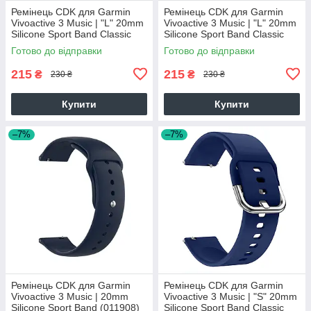
Ремінець CDK для Garmin
Ремінець CDK для Garmin
Vivoactive 3 Music | "L" 20mm
Vivoactive 3 Music | "L" 20mm
Silicone Sport Band Classic
Silicone Sport Band Classic
(09651) (white)
(09651) (black)
Готово до відправки
Готово до відправки
215
215
₴
₴
230 ₴
230 ₴
Купити
Купити
–7%
–7%
Ремінець CDK для Garmin
Ремінець CDK для Garmin
Vivoactive 3 Music | 20mm
Vivoactive 3 Music | "S" 20mm
Silicone Sport Band (011908)
Silicone Sport Band Classic