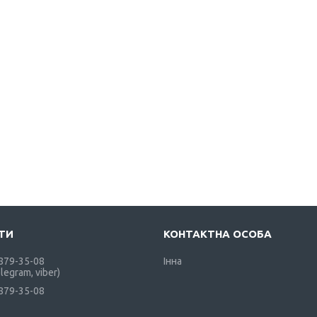
 879-35-08
Інна
elegram, viber)
 879-35-08