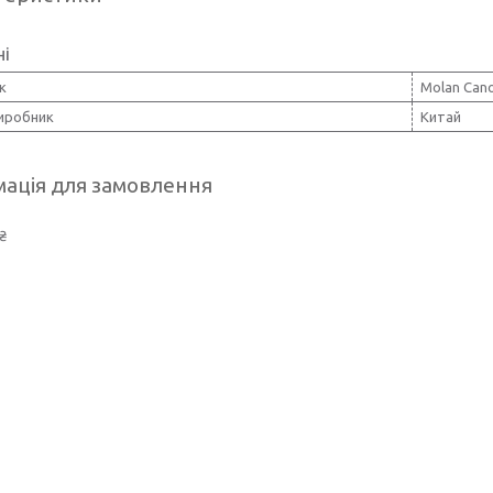
ні
к
Molan Can
виробник
Китай
ація для замовлення
₴