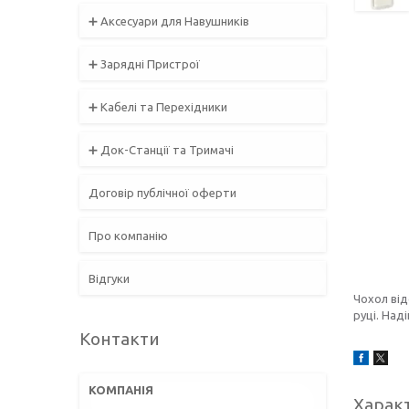
➕ Аксесуари для Навушників
➕ Зарядні Пристрої
➕ Кабелі та Перехідники
➕ Док-Станції та Тримачі
Договір публічної оферти
Про компанію
Відгуки
Чохол від
руці. Над
Контакти
Харак