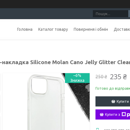
Головна
Каталог товару
Поверненя і обмін
Доставка
накладка Silicone Molan Cano Jelly Glitter Clea
235 ₴
–6%
250 ₴
Готово до відправ
Купити
Купити з