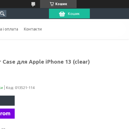
Кошик
Кошик
 і оплата
Контакти
r Case для Apple iPhone 13 (clear)
ки
Код:
013521-114