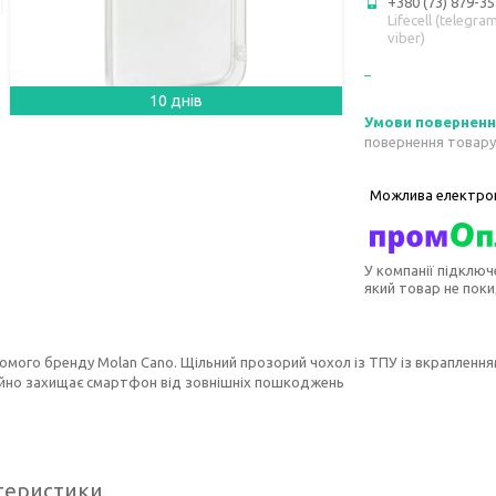
+380 (73) 879-35
Lifecell (telegram
viber)
10 днів
повернення товару
У компанії підключ
який товар не пок
омого бренду Molan Cano. Щільний прозорий чохол із ТПУ із вкрапленням 
ійно захищає смартфон від зовнішніх пошкоджень
теристики