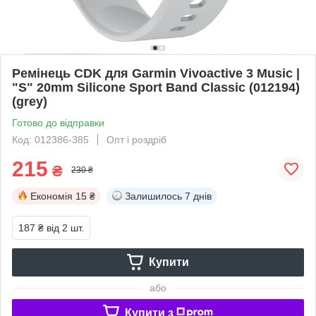
Ремінець CDK для Garmin Vivoactive 3 Music |
"S" 20mm Silicone Sport Band Classic (012194)
(grey)
Готово до відправки
Код: 012386-385
Опт і роздріб
215
₴
230 ₴
Економія
15 ₴
Залишилось
7 днів
187 ₴
від 2 шт.
Купити
або
Купити з