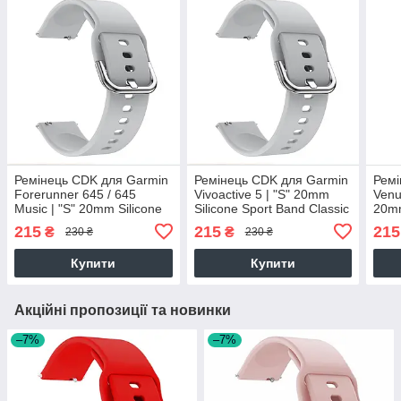
Ремінець CDK для Garmin
Ремінець CDK для Garmin
Ремі
Forerunner 645 / 645
Vivoactive 5 | "S" 20mm
Venu
Music | "S" 20mm Silicone
Silicone Sport Band Classic
20mm
Sport Band Classic
(012194) (grey)
Clas
215
215
215
₴
₴
230 ₴
230 ₴
(012194) (grey)
Купити
Купити
Акційні пропозиції та новинки
–7%
–7%