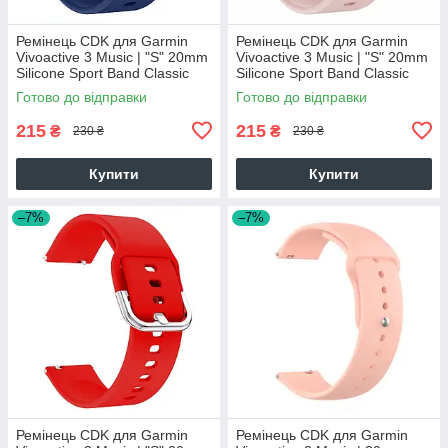
Ремінець CDK для Garmin
Ремінець CDK для Garmin
Vivoactive 3 Music | "S" 20mm
Vivoactive 3 Music | "S" 20mm
Silicone Sport Band Classic
Silicone Sport Band Classic
(012194) (dark blue)
(012194) (pink)
Готово до відправки
Готово до відправки
215
215
₴
₴
230 ₴
230 ₴
Купити
Купити
–7%
–7%
Ремінець CDK для Garmin
Ремінець CDK для Garmin