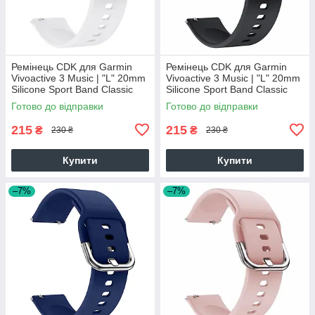
Ремінець CDK для Garmin
Ремінець CDK для Garmin
Vivoactive 3 Music | "L" 20mm
Vivoactive 3 Music | "L" 20mm
Silicone Sport Band Classic
Silicone Sport Band Classic
(09651) (white)
(09651) (black)
Готово до відправки
Готово до відправки
215
215
₴
₴
230 ₴
230 ₴
Купити
Купити
–7%
–7%