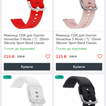
Ремінець CDK для Garmin
Ремінець CDK для Garmin
Vivoactive 3 Music | "L" 20mm
Vivoactive 3 Music | "L" 20mm
Silicone Sport Band Classic
Silicone Sport Band Classic
(09651) (red)
(09651) (pink)
Готово до відправки
Готово до відправки
215
215
₴
₴
230 ₴
230 ₴
Купити
Купити
–7%
–7%