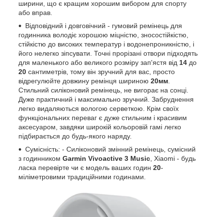
ширини, що є кращим хорошим вибором для спорту
або вправ.
Відповідний і довговічний - гумовий ремінець для
годинника володіє хорошою міцністю, зносостійкістю,
стійкістю до високих температур і водонепроникністю, і
його нелегко зіпсувати. Точні прорізані отвори підходять
для маленького або великого розміру зап'ястя від
14
до
20
сантиметрів, тому він зручний для вас, просто
відрегулюйте довжину ремінця шириною
20мм
.
Стильний силіконовий ремінець, не вигорає на сонці.
Дуже практичний і максимально зручний. Забруднення
легко видаляються вологою серветкою. Крім своїх
функціональних переваг є дуже стильним і красивим
аксесуаром, завдяки широкій кольоровій гамі легко
підбирається до будь-якого наряду.
Сумісність: - Силіконовий змінний ремінець, сумісний
з годинником
Garmin Vivoactive 3 Music
, Xiaomi - будь
ласка перевірте чи є модель ваших годин
20
-
міліметровими традиційними годинами.