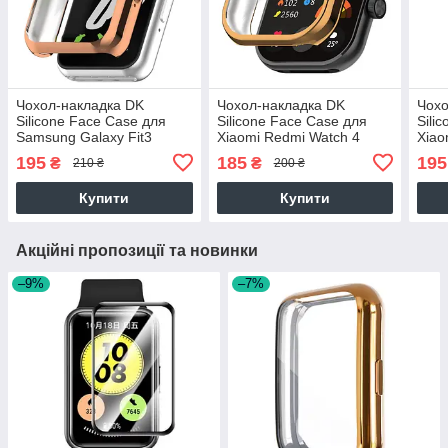
Чохол-накладка DK
Чохол-накладка DK
Чохо
Silicone Face Case для
Silicone Face Case для
Sili
Samsung Galaxy Fit3
Xiaomi Redmi Watch 4
Xiao
(R390) (rose gold)
(rose gold)
Activ
195
185
195
₴
₴
210 ₴
200 ₴
Купити
Купити
Акційні пропозиції та новинки
–9%
–7%