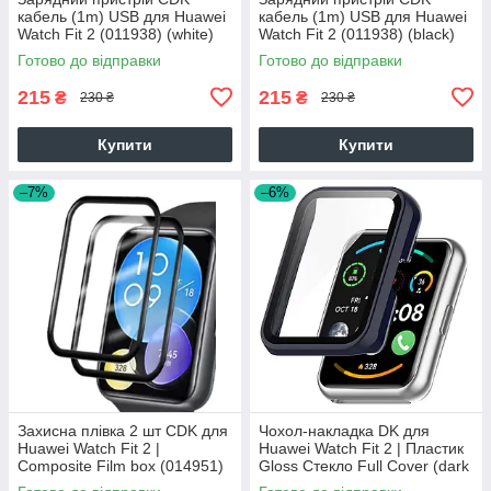
кабель (1m) USB для Huawei
кабель (1m) USB для Huawei
Watch Fit 2 (011938) (white)
Watch Fit 2 (011938) (black)
Готово до відправки
Готово до відправки
215
215
₴
₴
230 ₴
230 ₴
Купити
Купити
–7%
–6%
Захисна плівка 2 шт CDK для
Чохол-накладка DK для
Huawei Watch Fit 2 |
Huawei Watch Fit 2 | Пластик
Composite Film box (014951)
Gloss Стекло Full Cover (dark
(black)
blue)