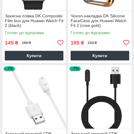
Захисна плівка DK Composite
Чохол-накладка DK Silicone
Film box для Huawei Watch Fit
FaceCase для Huawei Watch
2 (black)
Fit 2 (rose gold)
Готово до відправки
Готово до відправки
145
195
₴
₴
160 ₴
210 ₴
Купити
Купити
–7%
–7%
Зарядний пристрій CDK
Зарядний пристрій CDK