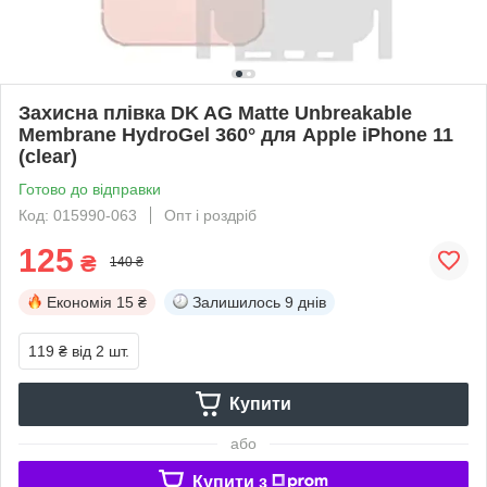
Захисна плівка DK AG Matte Unbreakable
Membrane HydroGel 360° для Apple iPhone 11
(clear)
Готово до відправки
Код: 015990-063
Опт і роздріб
125
₴
140 ₴
Економія
15 ₴
Залишилось
9 днів
119 ₴
від 2 шт.
Купити
або
Купити з