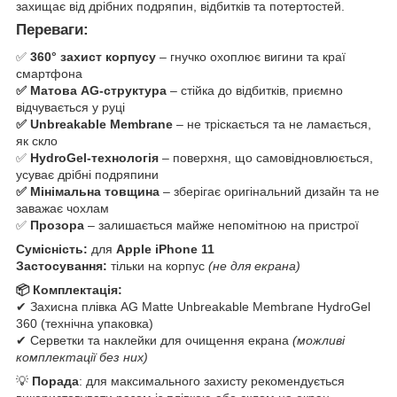
захищає від дрібних подряпин, відбитків та потертостей.
Переваги:
✅
360° захист корпусу
– гнучко охоплює вигини та краї
смартфона
✅ Матова AG-структура
– стійка до відбитків, приємно
відчувається у руці
✅ Unbreakable Membrane
– не тріскається та не ламається,
як скло
✅
HydroGel-технологія
– поверхня, що самовідновлюється,
усуває дрібні подряпини
✅ Мінімальна товщина
– зберігає оригінальний дизайн та не
заважає чохлам
✅
Прозора
– залишається майже непомітною на пристрої
Сумісність:
для
Apple iPhone 11
Застосування:
тільки на корпус
(не для екрана)
📦
Комплектація:
✔ Захисна плівка AG Matte Unbreakable Membrane HydroGel
360 (технічна упаковка)
✔ Серветки та наклейки для очищення екрана
(можливі
комплектації без них)
💡
Порада
: для максимального захисту рекомендується