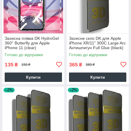
Захисна плівка DK HydroGel
Захисне скло DK для Apple
360° Butterfly для Apple
iPhone XR/11" 300C Large Arc
iPhone 11 (clear)
Антишпигун Full Glue (black)
Готово до відправки
Готово до відправки
135
365
₴
₴
150 ₴
380 ₴
Купити
Купити
–2%
–2%