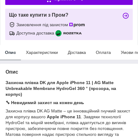
Що таке купити з Пром?
Замовлення під захистом
Доступна доставка
Опис
Характеристики
Доставка
Оплата
Умови п
Опис
Захисна плівка DK для Apple iPhone 11 | AG Matte
Unbreakable Membrane HydroGel 360 ° (прозора, на
корпус)
🔧
Невидимий захист на кожен день
Захисна плівка DK AG Matte – це інноваційний гнучкий захист
для корпусу вашого
Apple iPhone 11
. Завдяки технології
HydroGel та міцній мембрані, плівка адаптується до вигинів
пристрою, забезпечуючи повне покриття без потовщення.
Матова поверхня надає пристрою стильного вигляду та