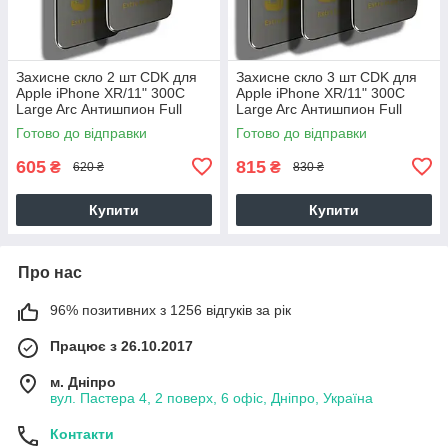
Захисне скло 2 шт CDK для
Захисне скло 3 шт CDK для
Apple iPhone XR/11" 300C
Apple iPhone XR/11" 300C
Large Arc Антишпион Full
Large Arc Антишпион Full
Glue (019321) (black)
Glue (019321) (black)
Готово до відправки
Готово до відправки
605
815
₴
₴
620 ₴
830 ₴
Купити
Купити
Про нас
96% позитивних з 1256 відгуків за рік
Працює з 26.10.2017
м. Дніпро
вул. Пастера 4, 2 поверх, 6 офіс, Дніпро, Україна
Контакти