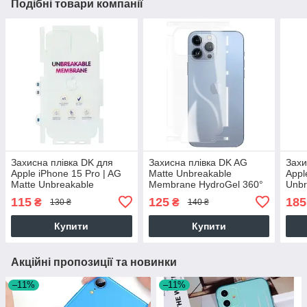
Подібні товари компанії
Захисна плівка DK для
Захисна плівка DK AG
Захи
Apple iPhone 15 Pro | AG
Matte Unbreakable
Appl
Matte Unbreakable
Membrane HydroGel 360°
Unb
Membrane HydroGel 360°
для Apple iPhone 13 Pro
Hydr
115
125
185
₴
₴
130 ₴
140 ₴
(clear)
Max (clear)
Купити
Купити
Акційні пропозиції та новинки
–11%
–11%