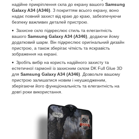
надійне прикріплення скла до екрану вашого
Samsung
Galaxy A34 (A346)
. З покриттям всього екрану, воно
надає повний захист від краю до краю, забезпечуючи
безпеку важливих деталей пристрою.
Захисне скло підкреслює стиль та елегантність
вашого
Samsung Galaxy A34 (A346)
, додаючи йому
додатковий шарм. Він підкреслює оригінальний дизайн
пристрою, а також зберігає чіткість та яскравість
зображення на екрані.
Зробіть вибір на користь надійного захисту та
естетичної гармонії із захисним склом DK Full Glue 3D
для
Samsung Galaxy A34 (A346)
. Дозвольте вашому
пристрою залишатися новим і неушкодженим,
зберігаючи його функціональність та елегантність на
довгі роки використання.