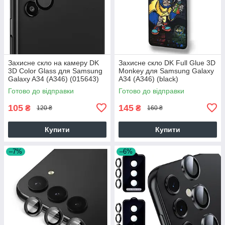
Захисне скло на камеру DK
Захисне скло DK Full Glue 3D
3D Color Glass для Samsung
Monkey для Samsung Galaxy
Galaxy A34 (A346) (015643)
A34 (A346) (black)
(black)
Готово до відправки
Готово до відправки
105
145
₴
₴
120 ₴
160 ₴
Купити
Купити
–7%
–6%