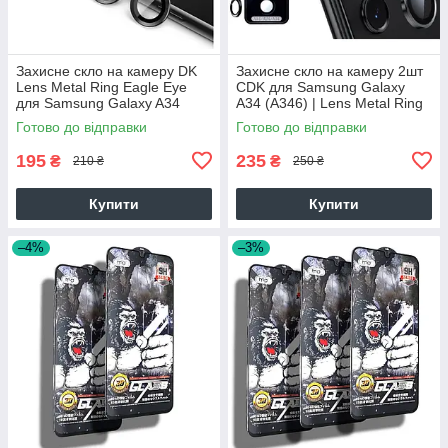
Захисне скло на камеру DK
Захисне скло на камеру 2шт
Lens Metal Ring Eagle Eye
CDK для Samsung Galaxy
для Samsung Galaxy A34
A34 (A346) | Lens Metal Ring
(A346) (015722) (black)
Eagle Eye (015722) (black)
Готово до відправки
Готово до відправки
195
235
₴
₴
210 ₴
250 ₴
Купити
Купити
–4%
–3%