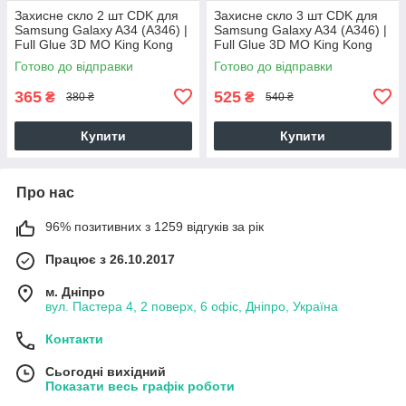
Захисне скло 2 шт CDK для
Захисне скло 3 шт CDK для
Samsung Galaxy A34 (A346) |
Samsung Galaxy A34 (A346) |
Full Glue 3D MO King Kong
Full Glue 3D MO King Kong
(016157) (black)
(016157) (black)
Готово до відправки
Готово до відправки
365
525
₴
₴
380 ₴
540 ₴
Купити
Купити
Про нас
96% позитивних з 1259 відгуків за рік
Працює з 26.10.2017
м. Дніпро
вул. Пастера 4, 2 поверх, 6 офіс, Дніпро, Україна
Контакти
Сьогодні вихідний
Показати весь графік роботи