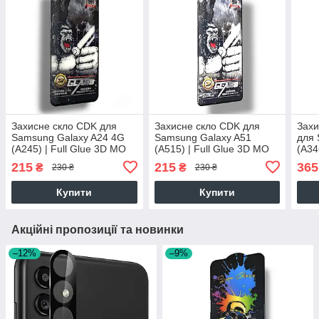
Захисне скло CDK для
Захисне скло CDK для
Захи
Samsung Galaxy A24 4G
Samsung Galaxy A51
для 
(A245) | Full Glue 3D MO
(A515) | Full Glue 3D MO
(A34
King Kong (016157) (black)
King Kong (016167) (black)
King
215
215
365
₴
₴
230 ₴
230 ₴
Купити
Купити
Акційні пропозиції та новинки
–12%
–9%