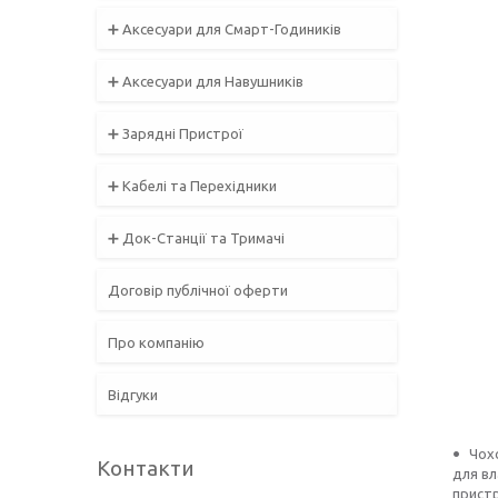
➕ Аксесуари для Смарт-Годиників
➕ Аксесуари для Навушників
➕ Зарядні Пристрої
➕ Кабелі та Перехідники
➕ Док-Станції та Тримачі
Договір публічної оферти
Про компанію
Відгуки
Чохо
Контакти
для вл
пристр