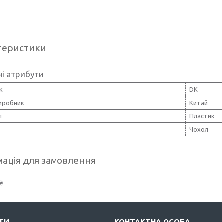
теристики
і атрибути
к
DK
виробник
Китай
л
Пластик
Чохол
ація для замовлення
₴