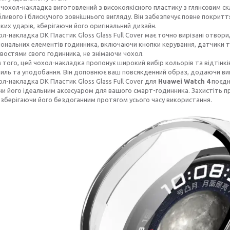
 чохол-накладка виготовлений з високоякісного пластику з глянсовим с
ливого і блискучого зовнішнього вигляду. Він забезпечує повне покритт
ких ударів, зберігаючи його оригінальний дизайн.
л-накладка DK Пластик Gloss Glass Full Cover має точно вирізані отвори
ональних елементів годинника, включаючи кнопки керування, датчики т
остями свого годинника, не знімаючи чохол.
м того, цей чохол-накладка пропонує широкий вибір кольорів та відтінк
иль та уподобання. Він доповнює ваш повсякденний образ, додаючи виш
л-накладка DK Пластик Gloss Glass Full Cover для
Huawei Watch 4
поєдну
и його ідеальним аксесуаром для вашого смарт-годинника. Захистіть п
 зберігаючи його бездоганним протягом усього часу використання.