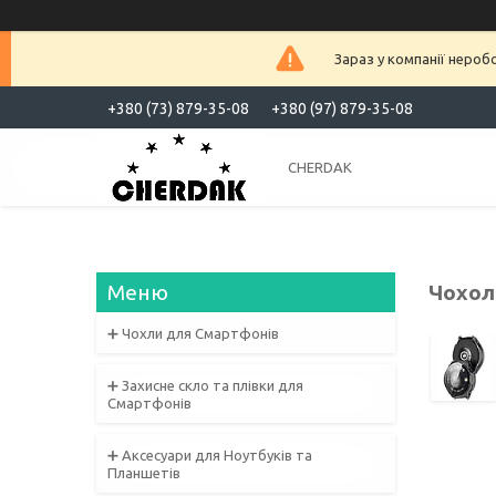
Зараз у компанії нероб
+380 (73) 879-35-08
+380 (97) 879-35-08
CHERDAK
Чохол 
➕ Чохли для Смартфонів
➕ Захисне скло та плівки для
Смартфонів
➕ Аксесуари для Ноутбуків та
Планшетів