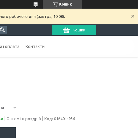
Кошик
ого робочого дня (завтра, 10.08).
Кошик
 і оплата
Контакти
ни
ки
Оптом і в роздріб
Код:
016401-936