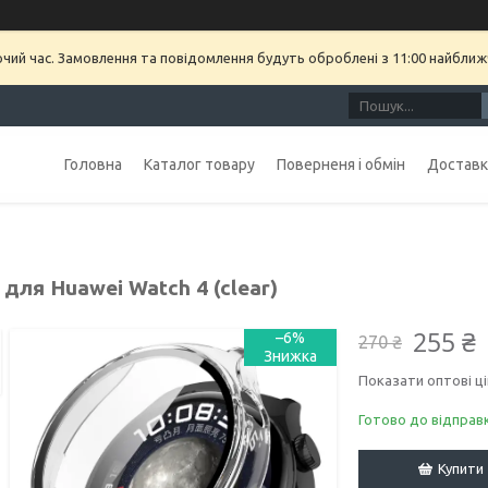
очий час. Замовлення та повідомлення будуть оброблені з 11:00 найближч
Головна
Каталог товару
Поверненя і обмін
Доставка
для Huawei Watch 4 (clear)
255 ₴
–6%
270 ₴
Показати оптові ці
Готово до відправ
Купити