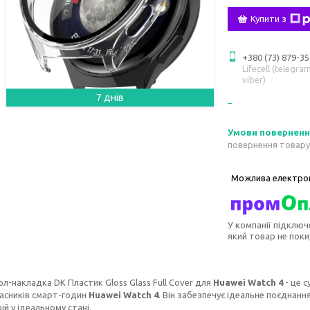
Купити з
+380 (73) 879-35
Lifecell (telegram
viber)
7 днів
повернення товару
У компанії підключ
який товар не пок
л-накладка DK Пластик Gloss Glass Full Cover для
Huawei Watch 4
- це с
асників смарт-годин
Huawei Watch 4
. Він забезпечує ідеальне поєднан
ій у ідеальному стані.