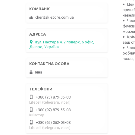
Цей
приваб
невели
cherdak-store.com.ua
Чохо
функці
можлив
Крі
вул. Пастера 4, 2 поверх, 6 офіс,
ваш ст
Дніпро, Україна
Чохо
робляч
чохла,
Інна
+380 (73) 879-35-08
Lifecell (telegram, viber)
+380 (97) 879-35-08
Київстар
+380 (63) 062-05-08
Lifecell (telegram, viber)