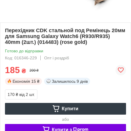
Перехідник CDK стальной под Ремінець 20мм
для Samsung Galaxy Watch6 (R930/R935)
40mm (2шт.) (014483) (rose gold)
Готово до відправки
Код: 016346-229
Опт і роздріб
185
₴
200 ₴
Економія
15 ₴
Залишилось
9 днів
170 ₴
від 2 шт.
Купити
або
Купити з