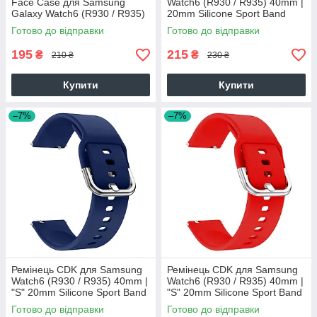
Face Case для Samsung
Watch6 (R930 / R935) 40mm |
Galaxy Watch6 (R930 / R935)
20mm Silicone Sport Band
40mm (pale gold)
(011908) (pink)
Готово до відправки
Готово до відправки
195
215
₴
₴
210 ₴
230 ₴
Купити
Купити
–7%
–7%
Ремінець CDK для Samsung
Ремінець CDK для Samsung
Watch6 (R930 / R935) 40mm |
Watch6 (R930 / R935) 40mm |
"S" 20mm Silicone Sport Band
"S" 20mm Silicone Sport Band
Classic (012194) (dark blue)
Classic (012194) (red)
Готово до відправки
Готово до відправки