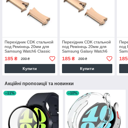
Перехідник CDK стальной
Перехідник CDK стальной
Пере
под Ремінець 20мм для
под Ремінець 20мм для
под 
Samsung Watch6 Classic
Samsung Galaxy Watch6
Sams
(R950/R955) 43mm (2шт.)
(R940/R945) 44mm (2шт.)
Pro(
185
185
185
₴
₴
200 ₴
200 ₴
(014483) (rose gold)
(014483) (rose gold)
(014
Купити
Купити
Акційні пропозиції та новинки
–11%
–10%