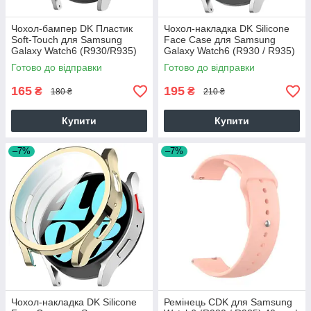
Чохол-бампер DK Пластик
Чохол-накладка DK Silicone
Soft-Touch для Samsung
Face Case для Samsung
Galaxy Watch6 (R930/R935)
Galaxy Watch6 (R930 / R935)
40 mm (black)
40mm (black)
Готово до відправки
Готово до відправки
165
195
₴
₴
180 ₴
210 ₴
Купити
Купити
–7%
–7%
Чохол-накладка DK Silicone
Ремінець CDK для Samsung