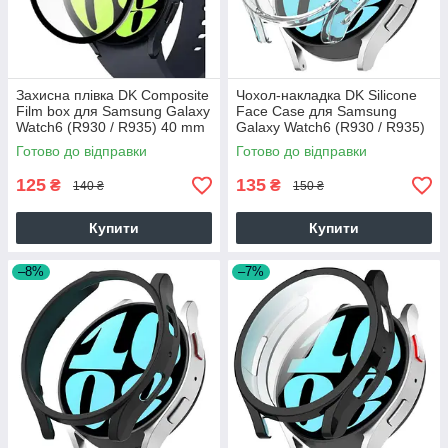
Захисна плівка DK Composite
Чохол-накладка DK Silicone
Film box для Samsung Galaxy
Face Case для Samsung
Watch6 (R930 / R935) 40 mm
Galaxy Watch6 (R930 / R935)
(black)
40mm (clear)
Готово до відправки
Готово до відправки
125
135
₴
₴
140 ₴
150 ₴
Купити
Купити
–8%
–7%