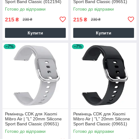
Sport Band Classic (012194)
Sport Band Classic (09651)
(pink)
(pink)
Готово до відправки
Готово до відправки
215
215
₴
₴
230 ₴
230 ₴
Купити
Купити
–7%
–7%
Ремінець CDK для Xiaomi
Ремінець CDK для Xiaomi
Mibro Air | "L" 20mm Silicone
Mibro Air | "L" 20mm Silicone
Sport Band Classic (09651)
Sport Band Classic (09651)
(grey)
(black)
Готово до відправки
Готово до відправки