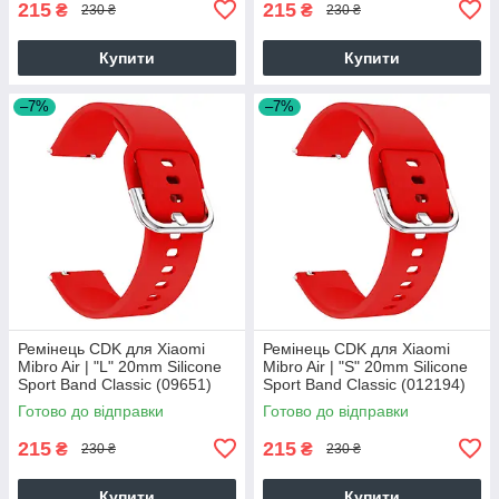
215
215
₴
₴
230 ₴
230 ₴
Купити
Купити
–7%
–7%
Ремінець CDK для Xiaomi
Ремінець CDK для Xiaomi
Mibro Air | "L" 20mm Silicone
Mibro Air | "S" 20mm Silicone
Sport Band Classic (09651)
Sport Band Classic (012194)
(red)
(red)
Готово до відправки
Готово до відправки
215
215
₴
₴
230 ₴
230 ₴
Купити
Купити