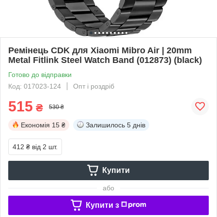
Ремінець CDK для Xiaomi Mibro Air | 20mm
Metal Fitlink Steel Watch Band (012873) (black)
Готово до відправки
Код: 017023-124
Опт і роздріб
515
₴
530 ₴
Економія
15 ₴
Залишилось
5 днів
412 ₴
від 2 шт.
Купити
або
Купити з