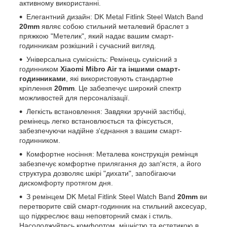
активному використанні.
Елегантний дизайн: DK Metal Fitlink Steel Watch Band
20mm
являє собою стильний металевий браслет з
пряжкою "Метелик", який надає вашим смарт-
годинникам розкішний і сучасний вигляд.
Універсальна сумісність: Ремінець сумісний з
годинником
Xiaomi Mibro Air та іншими смарт-
годинниками
, які використовують стандартне
кріплення
20mm
. Це забезпечує широкий спектр
можливостей для персоналізації.
Легкість встановлення: Завдяки зручній застібці,
ремінець легко встановлюється та фіксується,
забезпечуючи надійне з'єднання з вашим смарт-
годинником.
Комфортне носіння: Металева конструкція ремінця
забезпечує комфортне прилягання до зап'ястя, а його
структура дозволяє шкірі "дихати", запобігаючи
дискомфорту протягом дня.
З ремінцем DK Metal Fitlink Steel Watch Band
20mm
ви
перетворите свій смарт-годинник на стильний аксесуар,
що підкреслює ваш неповторний смак і стиль.
Насолоджуйтесь комфортом, міцністю та естетикою в