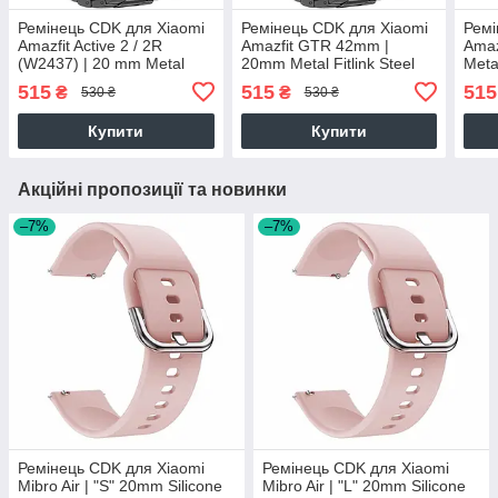
Ремінець CDK для Xiaomi
Ремінець CDK для Xiaomi
Ремі
Amazfit Active 2 / 2R
Amazfit GTR 42mm |
Amaz
(W2437) | 20 mm Metal
20mm Metal Fitlink Steel
Meta
Fitlink Steel Watch Band
Watch Band (012873)
Band
515
515
515
₴
₴
530 ₴
530 ₴
(012873) (black)
(black)
Купити
Купити
Акційні пропозиції та новинки
–7%
–7%
Ремінець CDK для Xiaomi
Ремінець CDK для Xiaomi
Mibro Air | "S" 20mm Silicone
Mibro Air | "L" 20mm Silicone