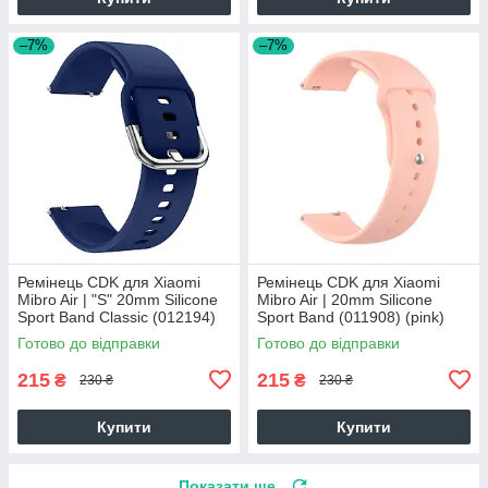
–7%
–7%
Ремінець CDK для Xiaomi
Ремінець CDK для Xiaomi
Mibro Air | "S" 20mm Silicone
Mibro Air | 20mm Silicone
Sport Band Classic (012194)
Sport Band (011908) (pink)
(dark blue)
Готово до відправки
Готово до відправки
215
215
₴
₴
230 ₴
230 ₴
Купити
Купити
Показати ще