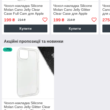
Чохол-накладка Silicone
Чохол-накладка Silicone
Чохо
Molan Cano Jelly Clear
Molan Cano Jelly Glitter
Cano
Case Full Cam для Apple
Clear Case для Apple
для 
iPhone 12 Pro Max (clear)
iPhone 15 (clear)
(clea
199
199
275
₴
₴
214 ₴
214 ₴
Купити
Купити
Акційні пропозиції та новинки
–7%
Чохол-накладка Silicone
Molan Cano Jelly Glitter Clear