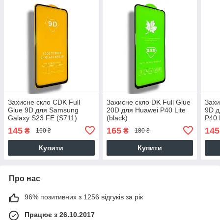
Захисне скло CDK Full
Захисне скло DK Full Glue
Захи
Glue 9D для Samsung
20D для Huawei P40 Lite
9D д
Galaxy S23 FE (S711)
(black)
P40 
(010283) (black)
145
165
145
₴
₴
160 ₴
180 ₴
Купити
Купити
Про нас
96% позитивних з 1256 відгуків за рік
Працює з 26.10.2017