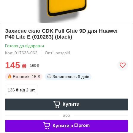
Захисне скло CDK Full Glue 9D для Huawei
P40 Lite E (010283) (black)
Готово до відправки
Код: 017633-062
Опт і роздріб
145
₴
160 ₴
Економія
15 ₴
Залишилось
6 днів
136 ₴
від 2 шт.
Купити
або
Купити з