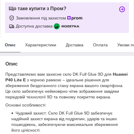
Що таке купити з Пром?
Замовлення під захистом
Доступна доставка
Опис
Характеристики
Доставка
Оплата
Умови п
Опис
Представляємо вам захисне скло DK Full Glue 9D для
Huawei
P40 Lite E
з чорною рамкою – ідеальне рішення для
збереження бездоганного стану екрана вашого смартфона.
Це скло забезпечує неймовірно чітке зображення завдяки
передовій технології 9D та повному покриттю екрана.
Основні особливості:
Чудовий захист: Скло DK Full Glue 9D забезпечує
надійний захист екрана від подряпин, ударів та інших
пошкоджень, забезпечуючи максимальне збереження
його цілісності.