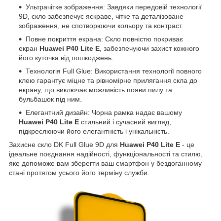
Ультрачітке зображення: Завдяки передовій технології
9D, скло забезпечує яскраве, чітке та деталізоване
зображення, не спотворюючи кольору та контраст.
Повне покриття екрана: Скло повністю покриває
екран
Huawei P40 Lite E
, забезпечуючи захист кожного
його куточка від пошкоджень.
Технологія Full Glue: Використання технології повного
клею гарантує міцне та рівномірне прилягання скла до
екрану, що виключає можливість появи пилу та
бульбашок під ним.
Елегантний дизайн: Чорна рамка надає вашому
Huawei P40 Lite E
стильний і сучасний вигляд,
підкреслюючи його елегантність і унікальність.
Захисне скло DK Full Glue 9D для
Huawei P40 Lite E
- це
ідеальне поєднання надійності, функціональності та стилю,
яке допоможе вам зберегти ваш смартфон у бездоганному
стані протягом усього його терміну служби.