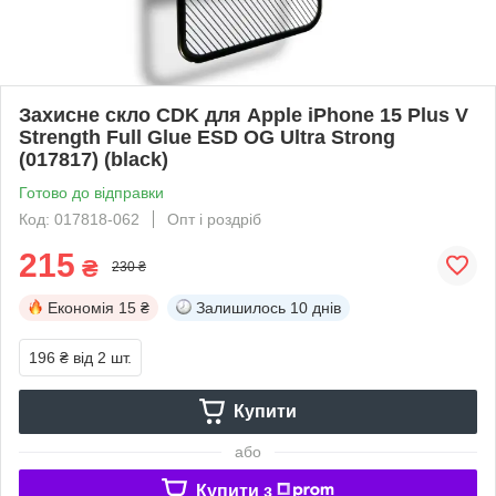
Захисне скло CDK для Apple iPhone 15 Plus V
Strength Full Glue ESD OG Ultra Strong
(017817) (black)
Готово до відправки
Код: 017818-062
Опт і роздріб
215
₴
230 ₴
Економія
15 ₴
Залишилось
10 днів
196 ₴
від 2 шт.
Купити
або
Купити з