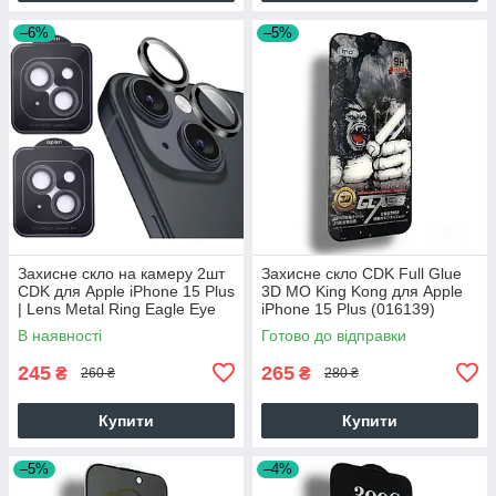
–6%
–5%
Захисне скло на камеру 2шт
Захисне скло CDK Full Glue
CDK для Apple iPhone 15 Plus
3D MO King Kong для Apple
| Lens Metal Ring Eagle Eye
iPhone 15 Plus (016139)
(015735) (black)
(black)
В наявності
Готово до відправки
245
265
₴
₴
260 ₴
280 ₴
Купити
Купити
–5%
–4%