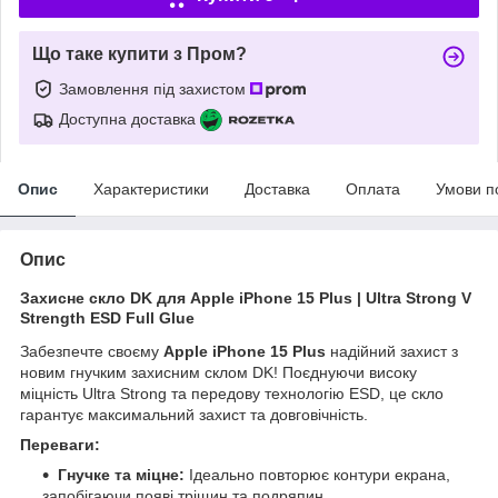
Що таке купити з Пром?
Замовлення під захистом
Доступна доставка
Опис
Характеристики
Доставка
Оплата
Умови п
Опис
Захисне скло DK для
Apple iPhone 15 Plus
| Ultra Strong V
Strength ESD Full Glue
Забезпечте своєму
Apple iPhone 15 Plus
надійний захист з
новим гнучким захисним склом DK! Поєднуючи високу
міцність Ultra Strong та передову технологію ESD, це скло
гарантує максимальний захист та довговічність.
Переваги:
Гнучке та міцне:
Ідеально повторює контури екрана,
запобігаючи появі тріщин та подряпин.