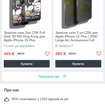
Захисне скло 2шт CDK Full
Захисне скло 2 шт CDK для
Glue 3D MO King Kong для
Apple iPhone 15 Plus | 300C
Apple iPhone 15 Plus
Large Arc Антишпион Full
(016139) (black)
Glue (018420) (black)
Готово до відправки
В наявності
465
485
₴
₴
480 ₴
500 ₴
Купити
Купити
Показати ще
Про нас
96% позитивних з 1253 відгуків за рік