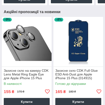
Акційні пропозиції та новинки
–9%
–8%
Захисне скло на камеру CDK
Захисне скло CDK Full Glue
Lens Metal Ring Eagle Eye
ESD Anti-Dust для Apple
для Apple iPhone 15 Plus
iPhone 15 Plus (014915)
(015735) (black)
(black)
В наявності
Готово до відправки
155
165
₴
₴
170 ₴
180 ₴
Купити
Купити