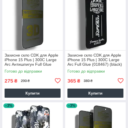
Захисне скло CDK для Apple
Захисне скло CDK для Apple
iPhone 15 Plus | 300C Large
iPhone 15 Plus | 300C Large
Arc Антишпигун Full Glue
Arc Full Glue (018467) (black)
(018420) (black)
Готово до відправки
Готово до відправки
275
365
₴
₴
290 ₴
380 ₴
Купити
Купити
–3%
–3%