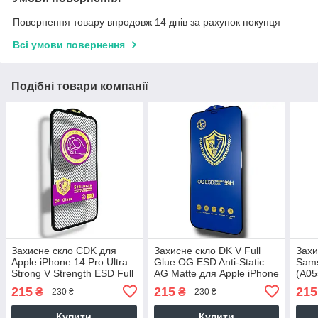
Повернення товару впродовж 14 днів за рахунок покупця
Всі умови повернення
Подібні товари компанії
Захисне скло CDK для
Захисне скло DK V Full
Захи
Apple iPhone 14 Pro Ultra
Glue OG ESD Anti-Static
Sams
Strong V Strength ESD Full
AG Matte для Apple iPhone
(A05
Glue (017869) (black)
12 Pro Max (black)
Stre
215
215
215
₴
₴
230 ₴
230 ₴
(017
Купити
Купити