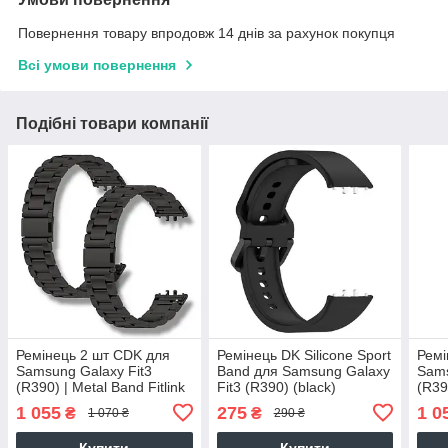
Повернення товару впродовж 14 днів за рахунок покупця
Всі умови повернення
Подібні товари компанії
Ремінець 2 шт CDK для
Ремінець DK Silicone Sport
Ремі
Samsung Galaxy Fit3
Band для Samsung Galaxy
Sams
(R390) | Metal Band Fitlink
Fit3 (R390) (black)
(R39
(018158) (black)
(018
1 055
275
1 0
₴
₴
1 070 ₴
290 ₴
Купити
Купити