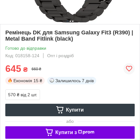
Ремінець DK для Samsung Galaxy Fit3 (R390) |
Metal Band Fitlink (black)
Готово до відправки
Код: 018158-124
Опт і роздріб
645
₴
660 ₴
Економія
15 ₴
Залишилось
7 днів
570 ₴
від 2 шт.
Купити
або
Купити з