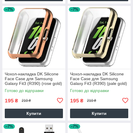
–7%
–7%
Чохол-накладка DK Silicone
Чохол-накладка DK Silicone
Face Case для Samsung
Face Case для Samsung
Galaxy Fit3 (R390) (rose gold)
Galaxy Fit3 (R390) (pale gold)
Готово до відправки
Готово до відправки
195
195
₴
₴
210 ₴
210 ₴
Купити
Купити
–7%
–7%