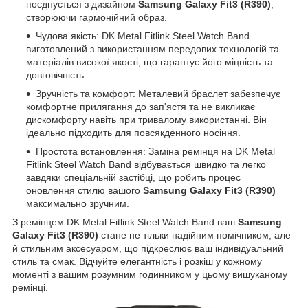
поєднується з дизайном
Samsung Galaxy Fit3 (R390)
,
створюючи гармонійний образ.
Чудова якість: DK Metal Fitlink Steel Watch Band
виготовлений з використанням передових технологій та
матеріалів високої якості, що гарантує його міцність та
довговічність.
Зручність та комфорт: Металевий браслет забезпечує
комфортне прилягання до зап'ястя та не викликає
дискомфорту навіть при тривалому використанні. Він
ідеально підходить для повсякденного носіння.
Простота встановлення: Заміна ремінця на DK Metal
Fitlink Steel Watch Band відбувається швидко та легко
завдяки спеціальній застібці, що робить процес
оновлення стилю вашого
Samsung Galaxy Fit3 (R390)
максимально зручним.
З ремінцем DK Metal Fitlink Steel Watch Band ваш
Samsung
Galaxy Fit3 (R390)
стане не тільки надійним помічником, але
й стильним аксесуаром, що підкреслює ваш індивідуальний
стиль та смак. Відчуйте елегантність і розкіш у кожному
моменті з вашим розумним годинником у цьому вишуканому
ремінці.