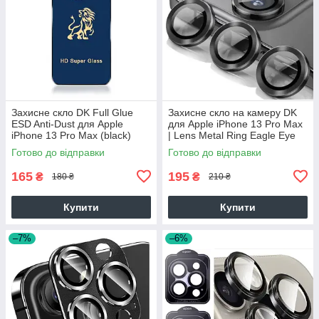
Захисне скло DK Full Glue
Захисне скло на камеру DK
ESD Anti-Dust для Apple
для Apple iPhone 13 Pro Max
iPhone 13 Pro Max (black)
| Lens Metal Ring Eagle Eye
(015729) (black)
Готово до відправки
Готово до відправки
165
195
₴
₴
180 ₴
210 ₴
Купити
Купити
–7%
–6%