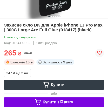
Захисне скло DK для Apple iPhone 13 Pro Max
| 300C Large Arc Full Glue (018417) (black)
Готово до відправки
Код: 018417-062
Опт і роздріб
265
₴
280 ₴
Економія
15 ₴
Залишилось
9 днів
247 ₴
від 2 шт.
Купити
або
Купити з