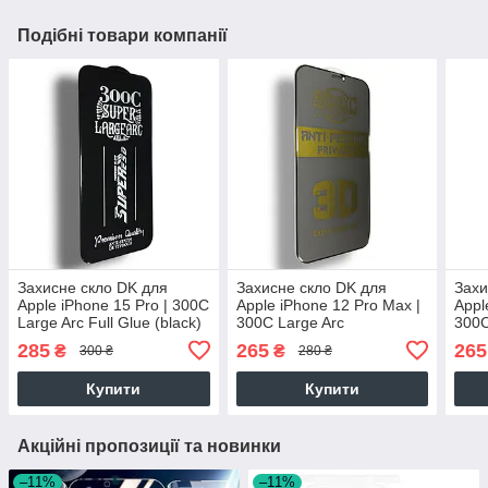
Подібні товари компанії
Захисне скло DK для
Захисне скло DK для
Захи
Apple iPhone 15 Pro | 300C
Apple iPhone 12 Pro Max |
Appl
Large Arc Full Glue (black)
300C Large Arc
300C
Антишпигун Full Glue
(blac
285
265
265
₴
₴
300 ₴
280 ₴
(black)
Купити
Купити
Акційні пропозиції та новинки
–11%
–11%