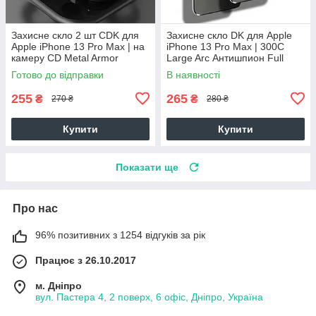
Захисне скло 2 шт CDK для
Захисне скло DK для Apple
Apple iPhone 13 Pro Max | на
iPhone 13 Pro Max | 300C
камеру CD Metal Armor
Large Arc Антишпион Full
(017838) (black)
Glue (023847) (black)
Готово до відправки
В наявності
255
265
₴
₴
270 ₴
280 ₴
Купити
Купити
Показати ще
Про нас
96% позитивних з 1254 відгуків за рік
Працює з 26.10.2017
м. Дніпро
вул. Пастера 4, 2 поверх, 6 офіс, Дніпро, Україна