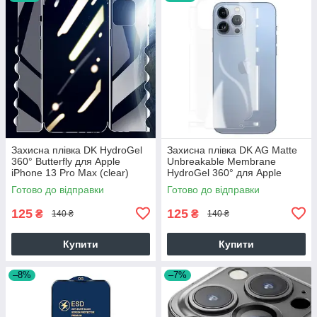
Захисна плівка DK HydroGel
Захисна плівка DK AG Matte
360° Butterfly для Apple
Unbreakable Membrane
iPhone 13 Pro Max (clear)
HydroGel 360° для Apple
iPhone 13 Pro Max (clear)
Готово до відправки
Готово до відправки
125
125
₴
₴
140 ₴
140 ₴
Купити
Купити
–8%
–7%