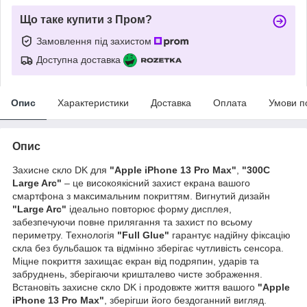
Що таке купити з Пром?
Замовлення під захистом
Доступна доставка
Опис
Характеристики
Доставка
Оплата
Умови п
Опис
Захисне скло DK для
"Apple iPhone 13 Pro Max"
,
"300C
Large Arc"
– це високоякісний захист екрана вашого
смартфона з максимальним покриттям. Вигнутий дизайн
"Large Arc"
ідеально повторює форму дисплея,
забезпечуючи повне прилягання та захист по всьому
периметру. Технологія
"Full Glue"
гарантує надійну фіксацію
скла без бульбашок та відмінно зберігає чутливість сенсора.
Міцне покриття захищає екран від подряпин, ударів та
забруднень, зберігаючи кришталево чисте зображення.
Встановіть захисне скло DK і продовжте життя вашого
"Apple
iPhone 13 Pro Max"
, зберігши його бездоганний вигляд.