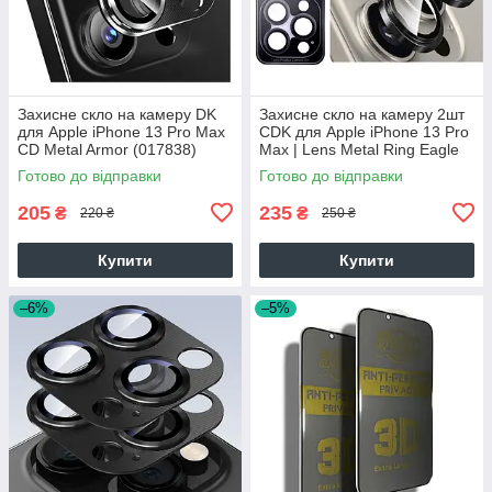
Захисне скло на камеру DK
Захисне скло на камеру 2шт
для Apple iPhone 13 Pro Max
CDK для Apple iPhone 13 Pro
CD Metal Armor (017838)
Max | Lens Metal Ring Eagle
(black)
Eye (015729) (black)
Готово до відправки
Готово до відправки
205
235
₴
₴
220 ₴
250 ₴
Купити
Купити
–6%
–5%