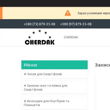
Зараз у компанії нер
+380 (73) 879-35-08
+380 (97) 879-35-08
CHERDAK
Захисн
➕ Чохли для Смартфонів
➕ Захисне скло та плівки для
Смартфонів
➕ Аксесуари для Ноутбуків та
Планшетів