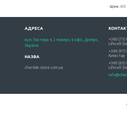
Ціна:
425 
+380 (73)
вул. Пастера 4, 2 поверх, 6 офіс, Дніпро,
Lifecell (t
Україна
+380 (97)
Київстар
+380 (63)
cherdak-store.com.ua
Lifecell (t
info@cher