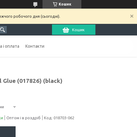
Кошик
ижчого робочого дня (сьогодні).
Кошик
 і оплата
Контакти
 Glue (017826) (black)
ни
ки
Оптом і в роздріб
Код:
018703-062