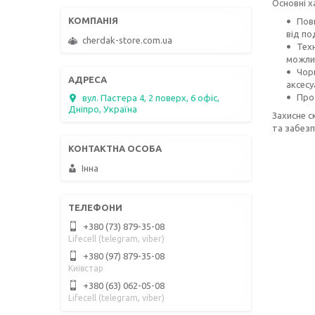
Основні х
Повн
від по
cherdak-store.com.ua
Техн
можлив
Чор
аксесу
Проз
вул. Пастера 4, 2 поверх, 6 офіс,
Дніпро, Україна
Захисне с
та забезп
Інна
+380 (73) 879-35-08
Lifecell (telegram, viber)
+380 (97) 879-35-08
Київстар
+380 (63) 062-05-08
Lifecell (telegram, viber)