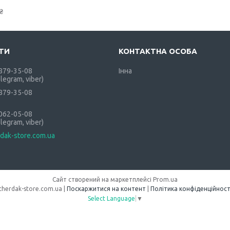
₴
 879-35-08
Інна
elegram, viber)
 879-35-08
 062-05-08
elegram, viber)
dak-store.com.ua
Сайт створений на маркетплейсі
Prom.ua
cherdak-store.com.ua |
Поскаржитися на контент
|
Політика конфіденційност
Select Language
▼