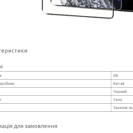
теристики
ні
к
DK
виробник
Китай
Чорний
л
Скло
Захисне ск
ація для замовлення