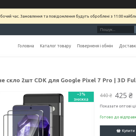
обочий час. Замовлення та повідомлення будуть оброблені з 11:00 найбл
Головна
Каталог товару
Поверненя і обмін
Доставка
е скло 2шт CDK для Google Pixel 7 Pro | 3D Full
425 ₴
–3%
440 ₴
Показати оптові ці
Готово до відправ
Купити