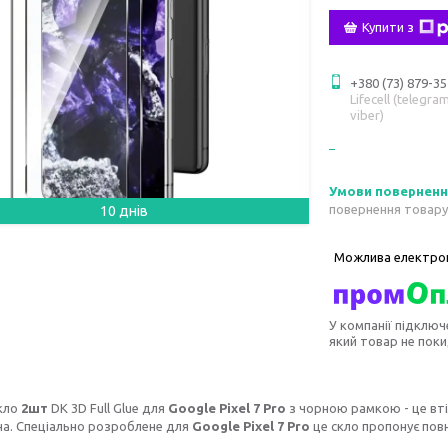
Купити з
+380 (73) 879-35
Lifecell (telegram
viber)
повернення товару
10 днів
У компанії підключ
який товар не пок
скло
2шт
DK 3D Full Glue для
Google Pixel 7 Pro
з чорною рамкою - це вт
а. Спеціально розроблене для
Google Pixel 7 Pro
це скло пропонує повн