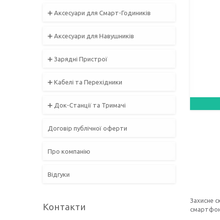
➕ Аксесуари для Смарт-Годиників
➕ Аксесуари для Навушників
➕ Зарядні Пристрої
➕ Кабелі та Перехідники
➕ Док-Станції та Тримачі
Договір публічної оферти
Про компанію
Відгуки
Захисне 
Контакти
смартфон