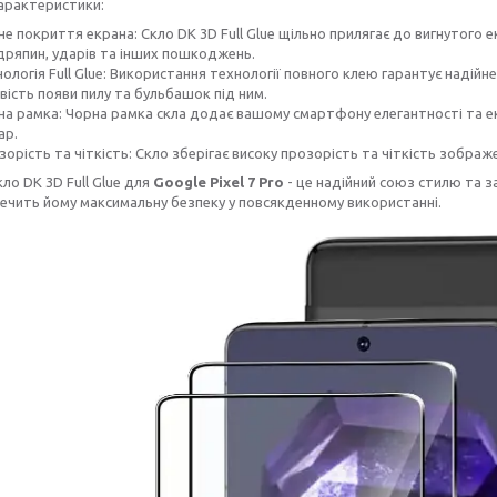
арактеристики:
е покриття екрана: Скло DK 3D Full Glue щільно прилягає до вигнутого 
дряпин, ударів та інших пошкоджень.
ологія Full Glue: Використання технології повного клею гарантує надійне
ість появи пилу та бульбашок під ним.
на рамка: Чорна рамка скла додає вашому смартфону елегантності та е
ар.
орість та чіткість: Скло зберігає високу прозорість та чіткість зобра
кло DK 3D Full Glue для
Google Pixel 7 Pro
- це надійний союз стилю та з
ечить йому максимальну безпеку у повсякденному використанні.