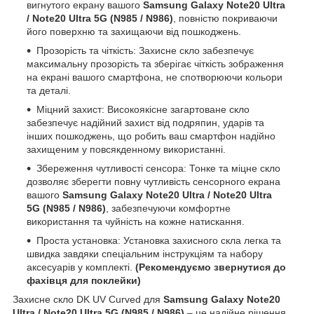
вигнутого екрану вашого
Samsung Galaxy Note20 Ultra
/ Note20 Ultra 5G (N985 / N986)
, повністю покриваючи
його поверхню та захищаючи від пошкоджень.
Прозорість та чіткість: Захисне скло забезпечує
максимальну прозорість та зберігає чіткість зображення
на екрані вашого смартфона, не спотворюючи кольори
та деталі.
Міцний захист: Високоякісне загартоване скло
забезпечує надійний захист від подряпин, ударів та
інших пошкоджень, що робить ваш смартфон надійно
захищеним у повсякденному використанні.
Збереження чутливості сенсора: Тонке та міцне скло
дозволяє зберегти повну чутливість сенсорного екрана
вашого
Samsung Galaxy Note20 Ultra / Note20 Ultra
5G (N985 / N986)
, забезпечуючи комфортне
використання та чуйність на кожне натискання.
Проста установка: Установка захисного скла легка та
швидка завдяки спеціальним інструкціям та набору
аксесуарів у комплекті.
(Рекомендуємо звернутися до
фахівця для поклейки)
Захисне скло DK UV Curved для
Samsung Galaxy Note20
Ultra / Note20 Ultra 5G (N985 / N986)
– це надійне рішення