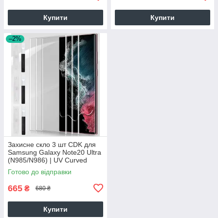
Купити
Купити
–2%
Захисне скло 3 шт CDK для
Samsung Galaxy Note20 Ultra
(N985/N986) | UV Curved
(012754) (clear)
Готово до відправки
665
₴
680 ₴
Купити