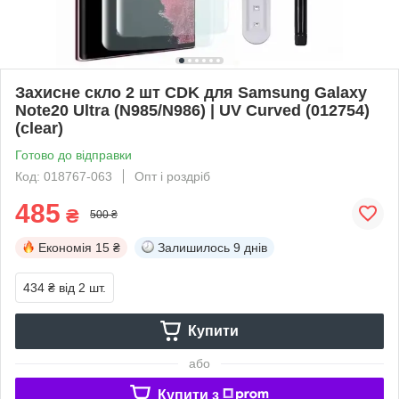
Захисне скло 2 шт CDK для Samsung Galaxy
Note20 Ultra (N985/N986) | UV Curved (012754)
(clear)
Готово до відправки
Код: 018767-063
Опт і роздріб
485
₴
500 ₴
Економія
15 ₴
Залишилось
9 днів
434 ₴
від 2 шт.
Купити
або
Купити з