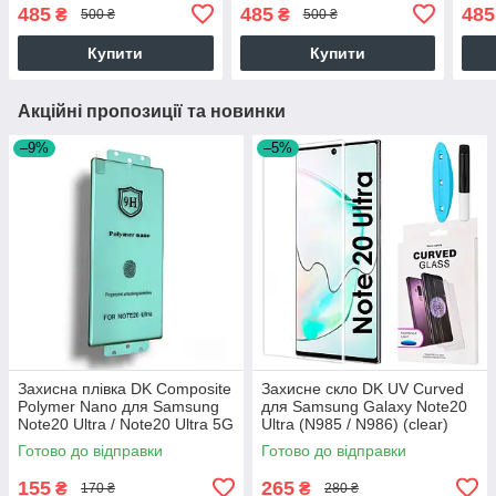
UV Curved (010063) (clear)
Curved (014236) (clear)
(022
485
485
485
₴
₴
500 ₴
500 ₴
Купити
Купити
Акційні пропозиції та новинки
–9%
–5%
Захисна плівка DK Composite
Захисне скло DK UV Curved
Polymer Nano для Samsung
для Samsung Galaxy Note20
Note20 Ultra / Note20 Ultra 5G
Ultra (N985 / N986) (clear)
(N985 / N986) (black)
Готово до відправки
Готово до відправки
155
265
₴
₴
170 ₴
280 ₴