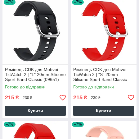
–7%
–7%
Ремінець CDK для Mobvoi
Ремінець CDK для Mobvoi
TicWatch 2 | "L" 20mm Silicone
TicWatch 2 | "S" 20mm
Sport Band Classic (09651)
Silicone Sport Band Classic
(black)
(012194) (red)
Готово до відправки
Готово до відправки
215
215
₴
₴
230 ₴
230 ₴
Купити
Купити
–7%
–7%