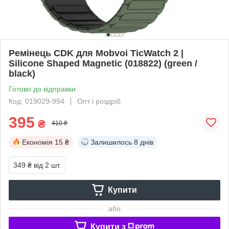
Ремінець CDK для Mobvoi TicWatch 2 |
Silicone Shaped Magnetic (018822) (green /
black)
Готово до відправки
Код: 019029-994
Опт і роздріб
395
₴
410 ₴
Економія
15 ₴
Залишилось
8 днів
349 ₴
від 2 шт.
Купити
або
Купити з