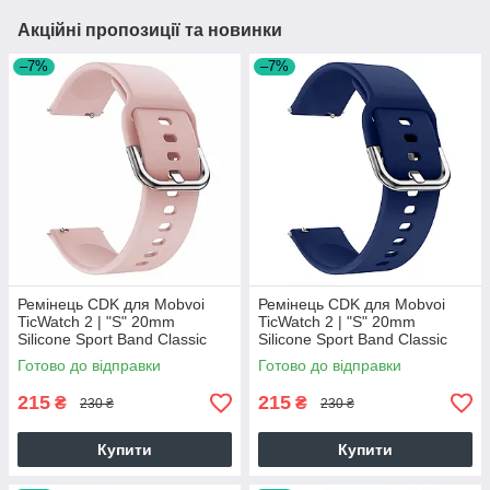
Акційні пропозиції та новинки
–7%
–7%
Ремінець CDK для Mobvoi
Ремінець CDK для Mobvoi
TicWatch 2 | "S" 20mm
TicWatch 2 | "S" 20mm
Silicone Sport Band Classic
Silicone Sport Band Classic
(012194) (pink)
(012194) (dark blue)
Готово до відправки
Готово до відправки
215
215
₴
₴
230 ₴
230 ₴
Купити
Купити