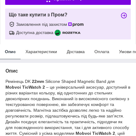
Що таке купити з Пром?
Замовлення під захистом
Доступна доставка
Опис
Характеристики
Доставка
Оплата
Умови п
Опис
Ремінець DK
22mm
Silicone Shaped Magnetic Band для
Mobvoi TicWatch 2
– це універсальний аксесуар, доступний в
різних варіантах кольору, від однотонних до стильних
двоколірних поєднань. Виконаний із високоякісного силікону з
текстурованою поверхнею, він забезпечує комфорт та
довговічність. Магнітна застібка дозволяє легко та надійно
регулювати розмір, підлаштовуючись під будь-яке зап'ястя.
Дизайн поєднує елегантність та практичність, підходячи як
для повсякденного використання, так і для активного способу
життя. Сумісний з усіма моделями
Mobvoi TicWatch 2
, цей