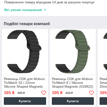
Повернення товару впродовж 14 днів за рахунок покупця
Всі умови повернення
Подібні товари компанії
Ремінець CDK для Mobvoi
Ремінець CDK для Mobvoi
Ремі
TicWatch S2 | 22mm
TicWatch E | Silicone
Smar
Silicone Shaped Magnetic
Shaped Magnetic (018822)
20mm
Band (018823) (black)
(green / black)
Magn
385
395
395
₴
₴
400 ₴
410 ₴
(gree
Купити
Купити