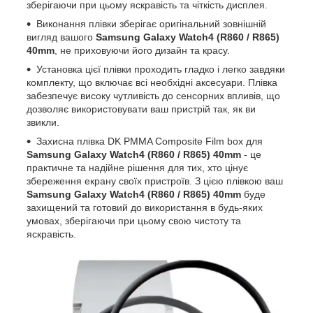
зберігаючи при цьому яскравість та чіткість дисплея.
Виконання плівки зберігає оригінальний зовнішній
вигляд вашого
Samsung Galaxy Watch4 (R860 / R865)
40mm
, не приховуючи його дизайн та красу.
Установка цієї плівки проходить гладко і легко завдяки
комплекту, що включає всі необхідні аксесуари. Плівка
забезпечує високу чутливість до сенсорних впливів, що
дозволяє використовувати ваш пристрій так, як ви
звикли.
Захисна плівка DK PMMA Composite Film box для
Samsung Galaxy Watch4 (R860 / R865) 40mm
- це
практичне та надійне рішення для тих, хто цінує
збереження екрану своїх пристроїв. З цією плівкою ваш
Samsung Galaxy Watch4 (R860 / R865) 40mm
буде
захищений та готовий до використання в будь-яких
умовах, зберігаючи при цьому свою чистоту та
яскравість.