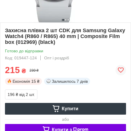
Захисна плівка 2 шт CDK для Samsung Galaxy
Watch4 (R860 / R865) 40 mm | Composite Film
box (012969) (black)
Готово до відправки
Код: 019447-124
Опт і роздріб
215
₴
230 ₴
Економія
15 ₴
Залишилось
7 днів
196 ₴
від 2 шт.
Купити
або
Купити з