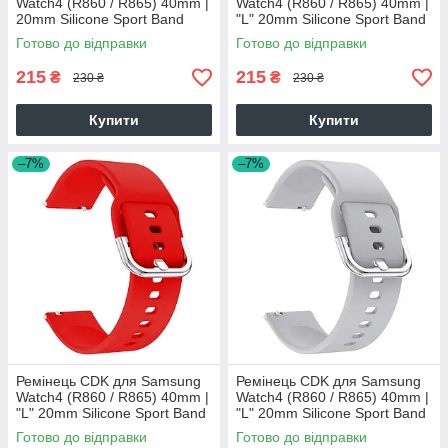
Watch4 (R860 / R865) 40mm |
Watch4 (R860 / R865) 40mm |
20mm Silicone Sport Band
"L" 20mm Silicone Sport Band
(011908) (pink)
Classic (09651) (black)
Готово до відправки
Готово до відправки
215
215
₴
₴
230 ₴
230 ₴
Купити
Купити
–7%
–7%
Ремінець CDK для Samsung
Ремінець CDK для Samsung
Watch4 (R860 / R865) 40mm |
Watch4 (R860 / R865) 40mm |
"L" 20mm Silicone Sport Band
"L" 20mm Silicone Sport Band
Classic (09651) (red)
Classic (09651) (grey)
Готово до відправки
Готово до відправки