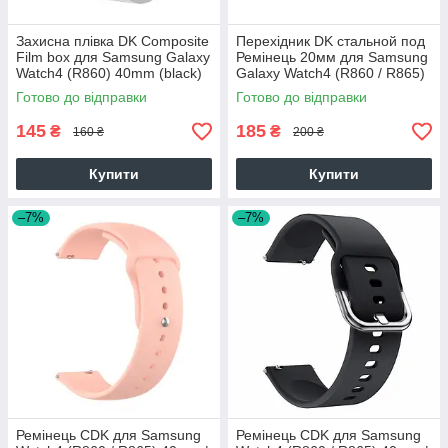
Захисна плівка DK Composite
Перехідник DK стальной под
Film box для Samsung Galaxy
Ремінець 20мм для Samsung
Watch4 (R860) 40mm (black)
Galaxy Watch4 (R860 / R865)
40mm (2шт.) (014483) (rose
Готово до відправки
Готово до відправки
gold)
145
185
₴
₴
160 ₴
200 ₴
Купити
Купити
–7%
–7%
Ремінець CDK для Samsung
Ремінець CDK для Samsung