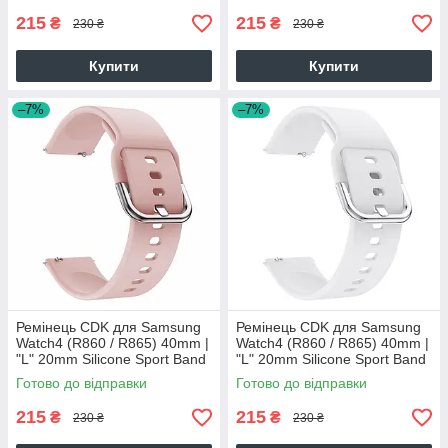
215
215
₴
₴
230 ₴
230 ₴
Купити
Купити
–7%
–7%
Ремінець CDK для Samsung
Ремінець CDK для Samsung
Watch4 (R860 / R865) 40mm |
Watch4 (R860 / R865) 40mm |
"L" 20mm Silicone Sport Band
"L" 20mm Silicone Sport Band
Classic (09651) (pink)
Classic (09651) (white)
Готово до відправки
Готово до відправки
215
215
₴
₴
230 ₴
230 ₴