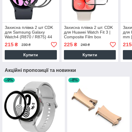
Захисна плівка 2 шт CDK
Захисна плівка 2 шт. CDK
Захи
для Samsung Galaxy
для Huawei Watch Fit 3 |
для 
Watch4 (R870 / R875) 44
Composite Film box
mm |
mm | Composite Film box
(019633) (black)
(017
215
225
215
₴
₴
230 ₴
240 ₴
(012970) (black)
Купити
Купити
Акційні пропозиції та новинки
–9%
–8%