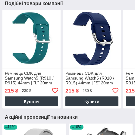
Подібні товари компанії
Ремінець CDK для
Ремінець CDK для
Ремі
Samsung Watch5 (R910 /
Samsung Watch5 (R910 /
Sams
R915) 44mm | "L" 20mm
R915) 44mm | "S" 20mm
R915
Silicone Sport Band Classic
Silicone Sport Band Classic
Sili
215
215
215
₴
₴
230 ₴
230 ₴
(09651) (ocean blue)
(012194) (dark blue)
(012
Купити
Купити
Акційні пропозиції та новинки
–11%
–10%