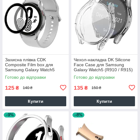
Захисна плівка CDK
Чехол-накладка DK Silicone
Composite Film box для
Face Case для Samsung
Samsung Galaxy Watch5
Galaxy Watch5 (R910 / R915)
(R910 / R915) 44 mm
44mm (015081) (clear)
Готово до відправки
Готово до відправки
(012970) (black)
125
135
₴
₴
140 ₴
150 ₴
Купити
Купити
–9%
–8%