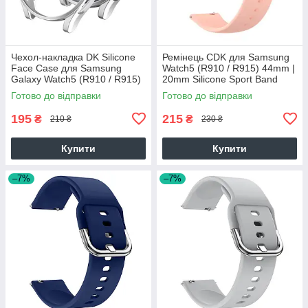
Чехол-накладка DK Silicone
Ремінець CDK для Samsung
Face Case для Samsung
Watch5 (R910 / R915) 44mm |
Galaxy Watch5 (R910 / R915)
20mm Silicone Sport Band
44mm (015081) (silver)
(011908) (pink)
Готово до відправки
Готово до відправки
195
215
₴
₴
210 ₴
230 ₴
Купити
Купити
–7%
–7%