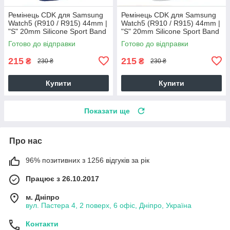
Ремінець CDK для Samsung
Ремінець CDK для Samsung
Watch5 (R910 / R915) 44mm |
Watch5 (R910 / R915) 44mm |
"S" 20mm Silicone Sport Band
"S" 20mm Silicone Sport Band
Classic (012194) (dark blue)
Classic (012194) (grey)
Готово до відправки
Готово до відправки
215
215
₴
₴
230 ₴
230 ₴
Купити
Купити
Показати ще
Про нас
96% позитивних з 1256 відгуків за рік
Працює з 26.10.2017
м. Дніпро
вул. Пастера 4, 2 поверх, 6 офіс, Дніпро, Україна
Контакти