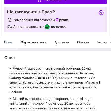
Що таке купити з Пром?
Замовлення під захистом
Доступна доставка
Опис
Характеристики
Доставка
Оплата
Умови п
Опис
Чудовий матеріал - силіконовий ремінець
20мм
,
сумісний для заміни наручного годинника
Samsung
Galaxy Watch5 (R910 / R915) 44mm
, виготовлений з
високоякісного носимого силікону з помірною м'якістю і
еластичністю; Легко одягається, забезпечує зручність
носіння.
М'який силіконовий водонепроникний ремінець -
унікальний силіконовий ремінець
20мм
, ремінець
виготовлений з міцного м'якого силікону, еластичний,