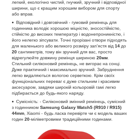
легкий, екологічно чистий, гнучкий, зручний і відповідної
ширини, що є кращим хорошим вибором для спорту
або вправ.
Відповідний і довговічний - гумовий ремінець для
годинника володіє хорошою міцністю, зносостійкістю,
стійкістю до високих температур і водонепроникністю, і
його нелегко зіпсувати. Точні прорізані отвори підходять
для маленького або великого розміру зап'ястя від
14
до
20
сантиметрів, тому він зручний для вас, просто
відрегулюйте довжину ремінця шириною
20мм
.
Стильний силіконовий ремінець, не вигорає на сонці.
Дуже практичний і максимально зручний. Забруднення
легко видаляються вологою серветкою. Крім своїх
функціональних переваг є дуже стильним і красивим
аксесуаром, завдяки широкій кольоровій гамі легко
підбирається до будь-якого наряду.
Сумісність: - Силіконовий змінний ремінець, сумісний
з годинником
Samsung Galaxy Watch5 (R910 / R915)
44mm
, Xiaomi - будь ласка перевірте чи є модель ваших
годин
20
-міліметровими традиційними годинами.