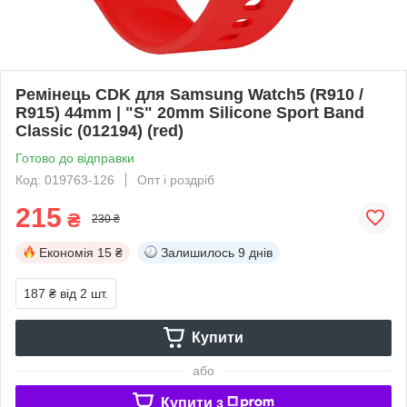
Ремінець CDK для Samsung Watch5 (R910 /
R915) 44mm | "S" 20mm Silicone Sport Band
Classic (012194) (red)
Готово до відправки
Код: 019763-126
Опт і роздріб
215
₴
230 ₴
Економія
15 ₴
Залишилось
9 днів
187 ₴
від 2 шт.
Купити
або
Купити з