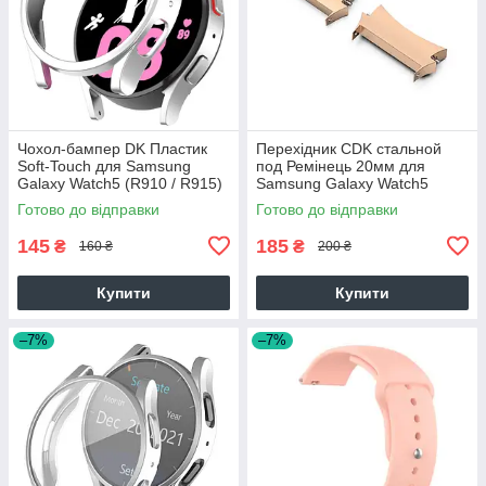
Чохол-бампер DK Пластик
Перехідник CDK стальной
Soft-Touch для Samsung
под Ремінець 20мм для
Galaxy Watch5 (R910 / R915)
Samsung Galaxy Watch5
44mm (015215) (silver)
(R910 / R915)44mm (2шт.)
Готово до відправки
Готово до відправки
(014483) (rose gold)
145
185
₴
₴
160 ₴
200 ₴
Купити
Купити
–7%
–7%