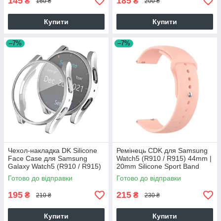
145
185
₴
₴
160 ₴
200 ₴
Купити
Купити
–7%
–7%
Чехол-накладка DK Silicone
Ремінець CDK для Samsung
Face Case для Samsung
Watch5 (R910 / R915) 44mm |
Galaxy Watch5 (R910 / R915)
20mm Silicone Sport Band
44mm (015081) (silver)
(011908) (pink)
Готово до відправки
Готово до відправки
195
215
₴
₴
210 ₴
230 ₴
Купити
Купити