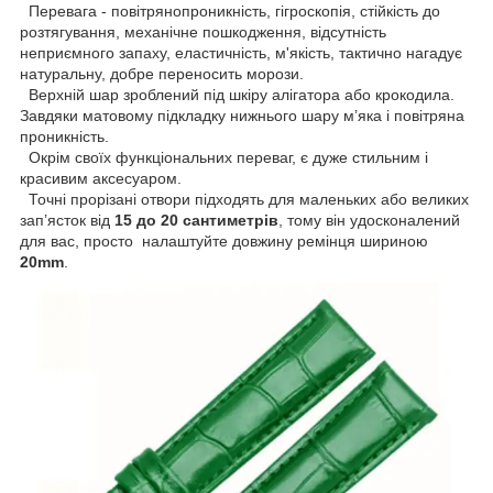
Перевага - повітрянопроникність, гігроскопія, стійкість до
розтягування, механічне пошкодження, відсутність
неприємного запаху, еластичність, м'якість, тактично нагадує
натуральну, добре переносить морози.
Верхній шар зроблений під шкіру алігатора або крокодила.
Завдяки матовому підкладку нижнього шару м’яка і повітряна
проникність.
Окрім своїх функціональних переваг, є дуже стильним і
красивим аксесуаром.
Точні прорізані отвори підходять для маленьких або великих
зап’ясток від
15 до 20
сантиметрів
, тому він удосконалений
для вас, просто налаштуйте довжину ремінця шириною
20mm
.