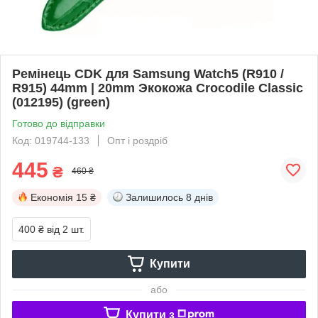
Ремінець CDK для Samsung Watch5 (R910 /
R915) 44mm | 20mm Экокожа Crocodile Classic
(012195) (green)
Готово до відправки
Код: 019744-133
Опт і роздріб
445
₴
460 ₴
Економія
15 ₴
Залишилось
8 днів
400 ₴
від 2 шт.
Купити
або
Купити з