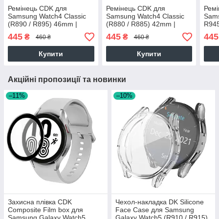
Ремінець CDK для
Ремінець CDK для
Ремі
Samsung Watch4 Classic
Samsung Watch4 Classic
Sams
(R890 / R895) 46mm |
(R880 / R885) 42mm |
R94
20mm Экокожа Crocodile
20mm Экокожа Crocodile
Экок
445
445
445
₴
₴
460 ₴
460 ₴
Classic (012195) (green)
Classic (012195) (green)
(012
Купити
Купити
Акційні пропозиції та новинки
–11%
–10%
Захисна плівка CDK
Чехол-накладка DK Silicone
Composite Film box для
Face Case для Samsung
Samsung Galaxy Watch5
Galaxy Watch5 (R910 / R915)