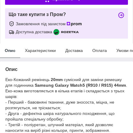
Що таке купити з Пром?
Замовлення під захистом
Доступна доставка
Опис
Характеристики
Доставка
Оплата
Умови п
Опис
Еко-Кожаний ремінець
20mm
сумісний для заміни ремешку
для годинника
Samsung Galaxy Watch5 (R910 / R915) 44mm
.
Еко-кожа виготовляється в кілька етапів і складається з трьох
шарів:
- Перший - бавовняні тканини, дуже знососта, міцна, не
розтягується, не тріскається;
- Друга - дефектна шкіра натурального походження, що
пройшла спеціальну обробку;
- Третій - поліуретан, штучний матеріал, який дозволяє
наносити на виріб різні кольори, принти, зображення.