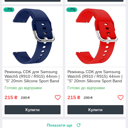
–7%
–7%
Ремінець CDK для Samsung
Ремінець CDK для Samsung
Watch5 (R910 / R915) 44mm |
Watch5 (R910 / R915) 44mm |
"S" 20mm Silicone Sport Band
"S" 20mm Silicone Sport Band
Classic (012194) (dark blue)
Classic (012194) (red)
Готово до відправки
Готово до відправки
215
215
₴
₴
230 ₴
230 ₴
Купити
Купити
Показати ще