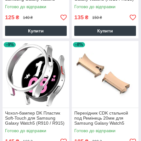
(R910 / R915) 44 mm
44mm (015081) (clear)
Готово до відправки
Готово до відправки
(012970) (black)
125
135
₴
₴
140 ₴
150 ₴
Купити
Купити
–9%
–8%
Чохол-бампер DK Пластик
Перехідник CDK стальной
Soft-Touch для Samsung
под Ремінець 20мм для
Galaxy Watch5 (R910 / R915)
Samsung Galaxy Watch5
44mm (015215) (silver)
(R910 / R915)44mm (2шт.)
Готово до відправки
Готово до відправки
(014483) (rose gold)