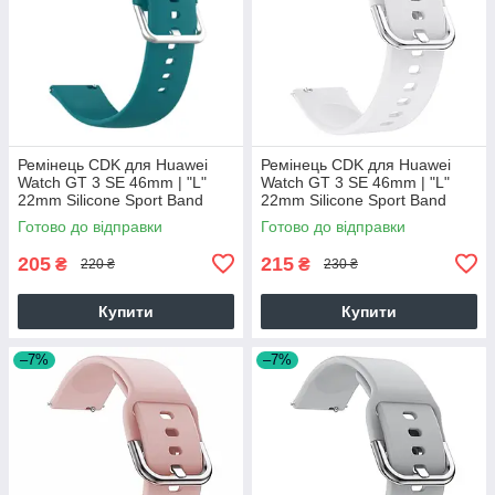
Ремінець CDK для Huawei
Ремінець CDK для Huawei
Watch GT 3 SE 46mm | "L"
Watch GT 3 SE 46mm | "L"
22mm Silicone Sport Band
22mm Silicone Sport Band
Classic (011018) (ocean blue)
Classic (011018) (white)
Готово до відправки
Готово до відправки
205
215
₴
₴
220 ₴
230 ₴
Купити
Купити
–7%
–7%