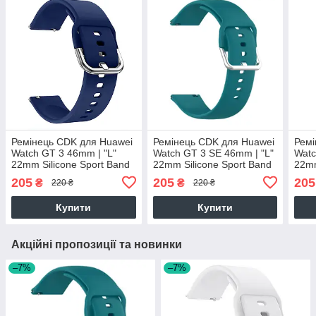
Ремінець CDK для Huawei
Ремінець CDK для Huawei
Ремі
Watch GT 3 46mm | "L"
Watch GT 3 SE 46mm | "L"
Watc
22mm Silicone Sport Band
22mm Silicone Sport Band
22mm
Classic (011018) (dark
Classic (011018) (ocean
Clas
205
205
205
₴
₴
220 ₴
220 ₴
blue)
blue)
blue
Купити
Купити
Акційні пропозиції та новинки
–7%
–7%