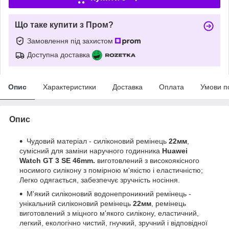
Що таке купити з Пром?
Замовлення під захистом
Доступна доставка
Опис
Характеристики
Доставка
Оплата
Умови п
Опис
Чудовий матеріал - силіконовий ремінець
22мм
,
сумісний для заміни наручного годинника
Huawei
Watch GT 3 SE 46mm.
виготовлений з високоякісного
носимого силікону з помірною м'якістю і еластичністю;
Легко одягається, забезпечує зручність носіння.
М'який силіконовий водонепроникний ремінець -
унікальний силіконовий ремінець
22мм
, ремінець
виготовлений з міцного м'якого силікону, еластичний,
легкий, екологічно чистий, гнучкий, зручний і відповідної