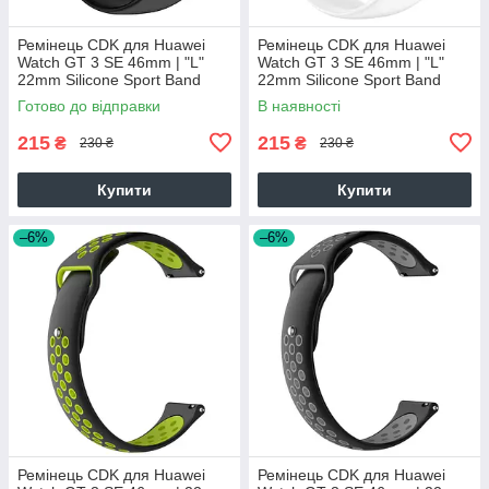
Ремінець CDK для Huawei
Ремінець CDK для Huawei
Watch GT 3 SE 46mm | "L"
Watch GT 3 SE 46mm | "L"
22mm Silicone Sport Band
22mm Silicone Sport Band
Double Loop (023334) (black)
Double Loop (023334) (white)
Готово до відправки
В наявності
215
215
₴
₴
230 ₴
230 ₴
Купити
Купити
–6%
–6%
Ремінець CDK для Huawei
Ремінець CDK для Huawei