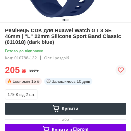
Ремінець CDK для Huawei Watch GT 3 SE
46mm | "L" 22mm Silicone Sport Band Classic
(011018) (dark blue)
Готово до відправки
Код: 016788-132
Опт і роздріб
205
₴
220 ₴
Економія
15 ₴
Залишилось
10 днів
179 ₴
від 2 шт.
Купити
або
Купити з