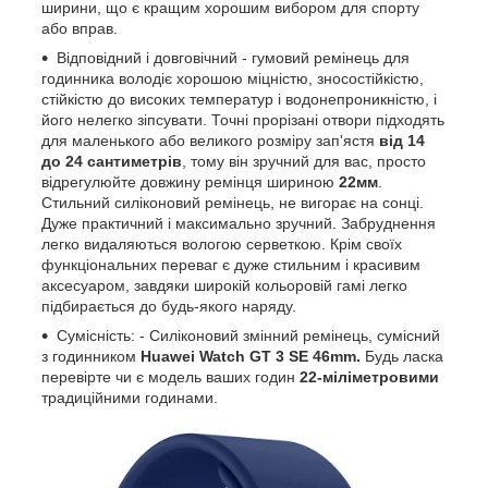
ширини, що є кращим хорошим вибором для спорту
або вправ.
Відповідний і довговічний - гумовий ремінець для
годинника володіє хорошою міцністю, зносостійкістю,
стійкістю до високих температур і водонепроникністю, і
його нелегко зіпсувати. Точні прорізані отвори підходять
для маленького або великого розміру зап'ястя
від 14
до 24 сантиметрів
, тому він зручний для вас, просто
відрегулюйте довжину ремінця шириною
22мм
.
Стильний силіконовий ремінець, не вигорає на сонці.
Дуже практичний і максимально зручний. Забруднення
легко видаляються вологою серветкою. Крім своїх
функціональних переваг є дуже стильним і красивим
аксесуаром, завдяки широкій кольоровій гамі легко
підбирається до будь-якого наряду.
Сумісність: - Силіконовий змінний ремінець, сумісний
з годинником
Huawei Watch GT 3 SE 46mm.
Будь ласка
перевірте чи є модель ваших годин
22-міліметровими
традиційними годинами.