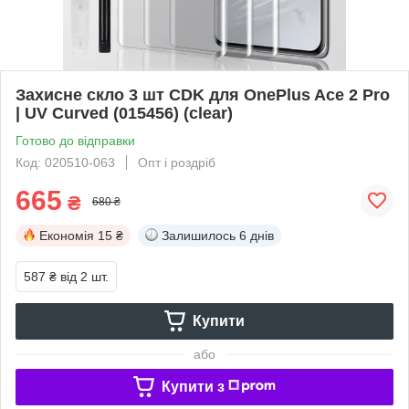
Захисне скло 3 шт CDK для OnePlus Ace 2 Pro
| UV Curved (015456) (clear)
Готово до відправки
Код: 020510-063
Опт і роздріб
665
₴
680 ₴
Економія
15 ₴
Залишилось
6 днів
587 ₴
від 2 шт.
Купити
або
Купити з