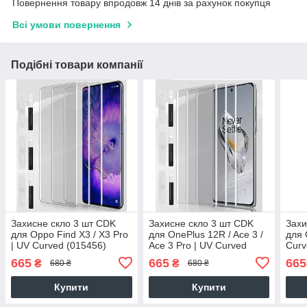
Повернення товару впродовж 14 днів за рахунок покупця
Всі умови повернення
Подібні товари компанії
Захисне скло 3 шт CDK
Захисне скло 3 шт CDK
Захи
для Oppo Find X3 / X3 Pro
для OnePlus 12R / Ace 3 /
для 
| UV Curved (015456)
Ace 3 Pro | UV Curved
Curv
(clear)
(014478) (clear)
665
665
665
₴
₴
680 ₴
680 ₴
Купити
Купити