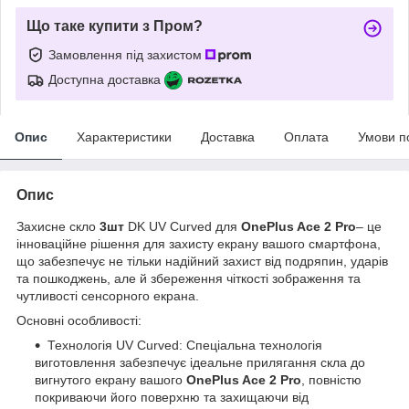
Що таке купити з Пром?
Замовлення під захистом
Доступна доставка
Опис
Характеристики
Доставка
Оплата
Умови п
Опис
Захисне скло
3шт
DK UV Curved для
OnePlus Ace 2 Pro
– це
інноваційне рішення для захисту екрану вашого смартфона,
що забезпечує не тільки надійний захист від подряпин, ударів
та пошкоджень, але й збереження чіткості зображення та
чутливості сенсорного екрана.
Основні особливості:
Технологія UV Curved: Спеціальна технологія
виготовлення забезпечує ідеальне прилягання скла до
вигнутого екрану вашого
OnePlus Ace 2 Pro
, повністю
покриваючи його поверхню та захищаючи від