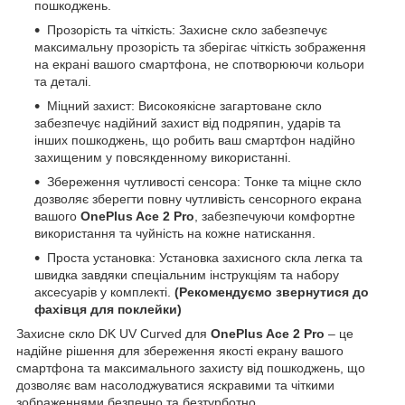
пошкоджень.
Прозорість та чіткість: Захисне скло забезпечує
максимальну прозорість та зберігає чіткість зображення
на екрані вашого смартфона, не спотворюючи кольори
та деталі.
Міцний захист: Високоякісне загартоване скло
забезпечує надійний захист від подряпин, ударів та
інших пошкоджень, що робить ваш смартфон надійно
захищеним у повсякденному використанні.
Збереження чутливості сенсора: Тонке та міцне скло
дозволяє зберегти повну чутливість сенсорного екрана
вашого
OnePlus Ace 2 Pro
, забезпечуючи комфортне
використання та чуйність на кожне натискання.
Проста установка: Установка захисного скла легка та
швидка завдяки спеціальним інструкціям та набору
аксесуарів у комплекті.
(Рекомендуємо звернутися до
фахівця для поклейки)
Захисне скло DK UV Curved для
OnePlus Ace 2 Pro
– це
надійне рішення для збереження якості екрану вашого
смартфона та максимального захисту від пошкоджень, що
дозволяє вам насолоджуватися яскравими та чіткими
зображеннями безпечно та безтурботно.