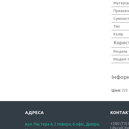
Матеріа
Признач
Сумісніс
Тип
Колір
Корис
Модель 
Моделі 
Інформ
Ціна:
225 
+380 (73)
вул. Пастера 4, 2 поверх, 6 офіс, Дніпро,
Lifecell (t