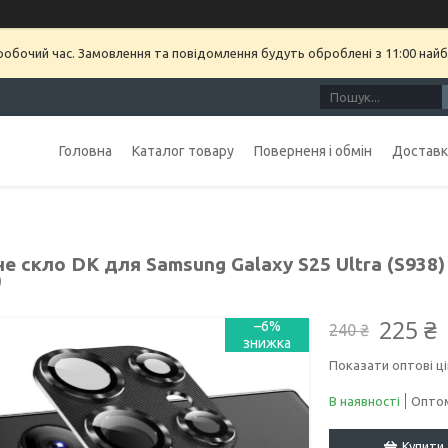
еробочий час. Замовлення та повідомлення будуть оброблені з 11:00 найб
Головна
Каталог товару
Поверненя і обмін
Доставка
е скло DK для Samsung Galaxy S25 Ultra (S938)
)
225 ₴
–6%
240 ₴
Показати оптові ці
В наявності
Оптом
Купити