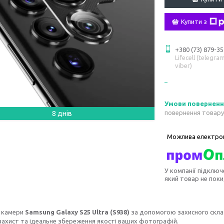
Купити з
+380 (73) 879-35
Lifecell (telegram
viber)
повернення товару
8 днів
У компанії підключ
який товар не пок
ь камери
Samsung Galaxy S25 Ultra (S938)
за допомогою захисного скла 
захист та ідеальне збереження якості ваших фотографій.