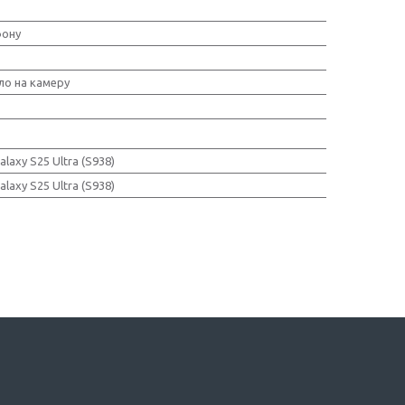
фону
ло на камеру
laxy S25 Ultra (S938)
laxy S25 Ultra (S938)