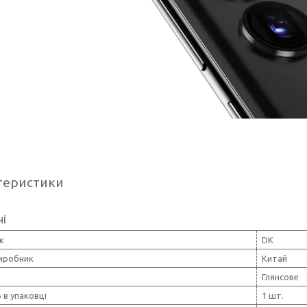
теристики
ні
к
DK
виробник
Китай
Глянсове
ь в упаковці
1 шт.