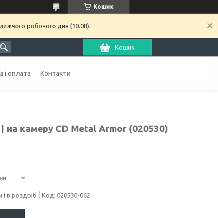
Кошик
лижчого робочого дня (10.08).
Кошик
 і оплата
Контакти
 | на камеру CD Metal Armor (020530)
ни
 і в роздріб
Код:
020530-062