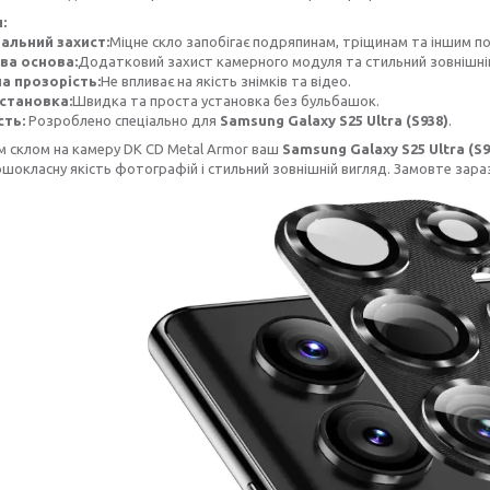
:
альний захист:
Міцне скло запобігає подряпинам, тріщинам та іншим 
ва основа:
Додатковий захист камерного модуля та стильний зовнішній
на прозорість:
Не впливає на якість знімків та відео.
установка:
Швидка та проста установка без бульбашок.
сть:
Розроблено спеціально для
Samsung Galaxy S25 Ultra (S938)
.
м склом на камеру DK CD Metal Armor ваш
Samsung Galaxy S25 Ultra (S9
шокласну якість фотографій і стильний зовнішній вигляд. Замовте зараз