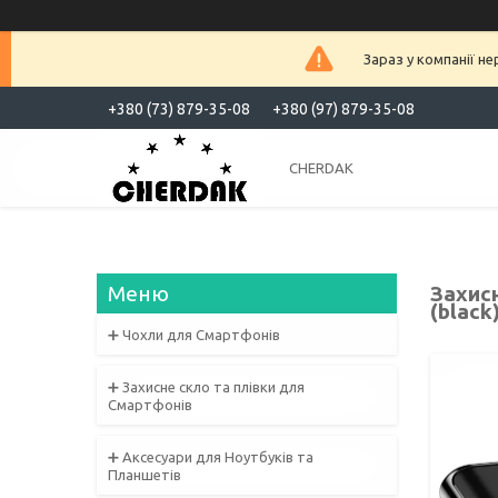
Зараз у компанії н
+380 (73) 879-35-08
+380 (97) 879-35-08
CHERDAK
Захисн
(black
➕ Чохли для Смартфонів
➕ Захисне скло та плівки для
Смартфонів
➕ Аксесуари для Ноутбуків та
Планшетів