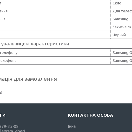
л
Скло
ення
Для теле
ть з
Samsung
Захисне ск
Чорний
тувальницькі характеристики
телефону
Samsung Ga
телефона
Samsung Ga
ація для замовлення
₴
 879-35-08
Інна
elegram, viber)