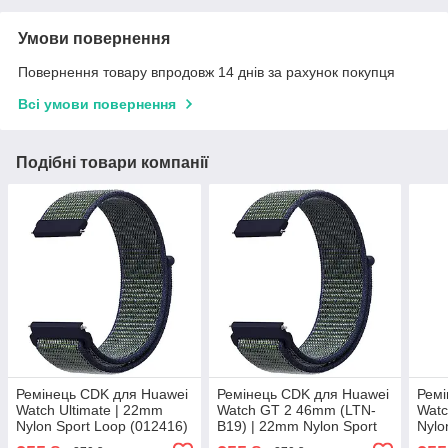
Умови повернення
Повернення товару впродовж 14 днів за рахунок покупця
Всі умови повернення
Подібні товари компанії
Ремінець CDK для Huawei
Ремінець CDK для Huawei
Ремі
Watch Ultimate | 22mm
Watch GT 2 46mm (LTN-
Watc
Nylon Sport Loop (012416)
B19) | 22mm Nylon Sport
Nylo
(midnight fog)
Loop (012416) (midnight
(mid