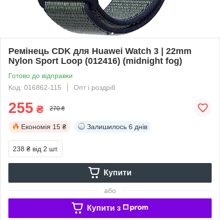
Ремінець CDK для Huawei Watch 3 | 22mm
Nylon Sport Loop (012416) (midnight fog)
Готово до відправки
Код: 016862-115
Опт і роздріб
255
₴
270 ₴
Економія
15 ₴
Залишилось
6 днів
238 ₴
від 2 шт.
Купити
або
Купити з