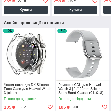
255
255
255
₴
₴
270 ₴
270 ₴
fog)
Купити
Купити
Акційні пропозиції та новинки
–10%
–8%
Чохол-накладка DK Silicone
Ремешок CDK для Huawei
Face Case для Huawei Watch
Watch 3 | "L" 22mm Silicone
3 (clear)
Sport Band Classic (011018)
(grey)
Готово до відправки
Готово до відправки
135
185
₴
₴
150 ₴
200 ₴