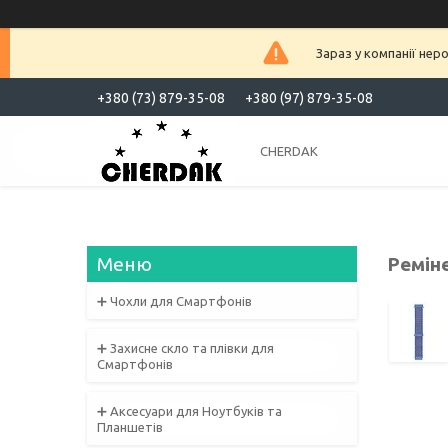
Зараз у компанії нер
+380 (73) 879-35-08
+380 (97) 879-35-08
CHERDAK
Реміне
➕ Чохли для Смартфонів
➕ Захисне скло та плівки для
Смартфонів
➕ Аксесуари для Ноутбуків та
Планшетів