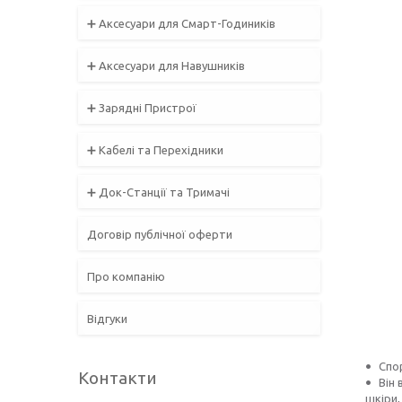
➕ Аксесуари для Смарт-Годиників
➕ Аксесуари для Навушників
➕ Зарядні Пристрої
➕ Кабелі та Перехідники
➕ Док-Станції та Тримачі
Договір публічної оферти
Про компанію
Відгуки
Спо
Контакти
Він 
шкіри,