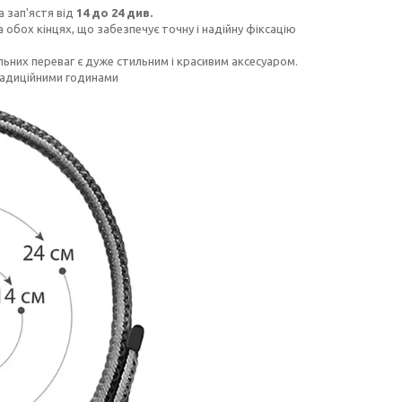
а зап'ястя від
14 до 24 див.
обох кінцях, що забезпечує точну і надійну фіксацію
ьних переваг є дуже стильним і красивим аксесуаром.
адиційними годинами