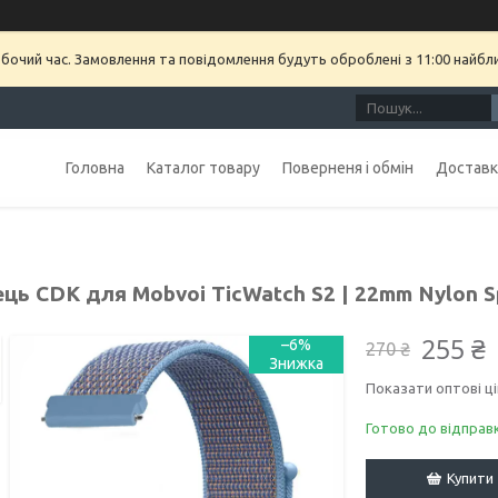
обочий час. Замовлення та повідомлення будуть оброблені з 11:00 найбл
Головна
Каталог товару
Поверненя і обмін
Доставка
ць CDK для Mobvoi TicWatch S2 | 22mm Nylon Sp
255 ₴
–6%
270 ₴
Показати оптові ці
Готово до відправ
Купити