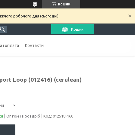
Кошик
ижчого робочого дня (сьогодні).
Кошик
 і оплата
Контакти
ort Loop (012416) (cerulean)
ни
ки
Оптом і в роздріб
Код:
012518-160