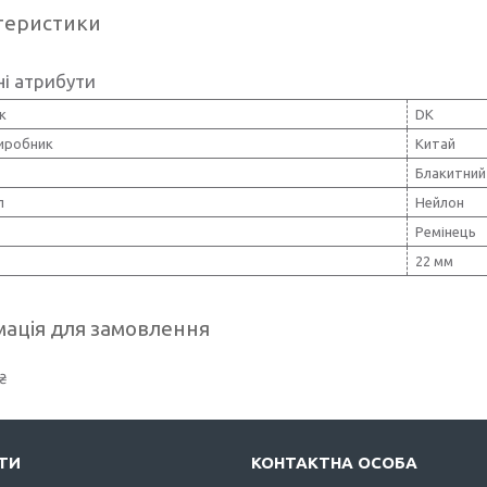
теристики
і атрибути
к
DK
виробник
Китай
Блакитний
л
Нейлон
Ремінець
22 мм
ація для замовлення
₴