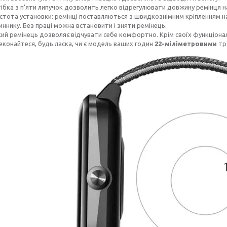
ібка з п'яти липучок дозволить легко відрегулювати довжину ремінця н
стота установки: ремінці поставляються з швидкознімним кріпленням на 
иннику. Без праці можна встановити і зняти ремінець.
кий ремінець дозволяє відчувати себе комфортно. Крім своїх функціонал
еконайтеся, будь ласка, чи є модель ваших годин
22-міліметровими
тр