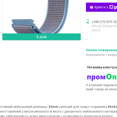
Купити з
+380 (73) 879-35
Lifecell (telegram
viber)
9 днів
повернення товару
У компанії підключ
який товар не пок
ртивний нейлоновий ремінець
22mm
сумісний для смарт годинника
Mobvo
виготовлений з високоякісного м'якого і дихаючого нейлонового матеріа
 які забезпечують м'яку амортизацію і дозволяють відводити вологу.