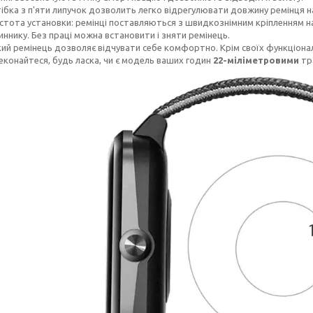
ібка з п'яти липучок дозволить легко відрегулювати довжину ремінця н
стота установки: ремінці поставляються з швидкознімним кріпленням на 
иннику. Без праці можна встановити і зняти ремінець.
кий ремінець дозволяє відчувати себе комфортно. Крім своїх функціонал
еконайтеся, будь ласка, чи є модель ваших годин
22-міліметровими
тр