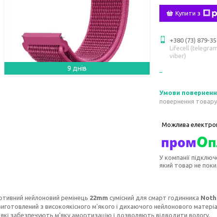
Купити з
+380 (73) 879-35
Lifecell (telegram
viber)
9 днів
повернення товару
У компанії підключ
який товар не пок
ртивний нейлоновий ремінець
22mm
сумісний для смарт годинника
Nothi
виготовлений з високоякісного м'якого і дихаючого нейлонового матеріа
 які забезпечують м'яку амортизацію і дозволяють відводити вологу.