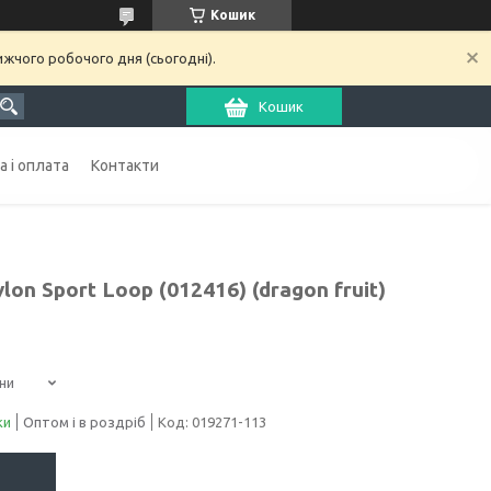
Кошик
ижчого робочого дня (сьогодні).
Кошик
 і оплата
Контакти
n Sport Loop (012416) (dragon fruit)
ни
ки
Оптом і в роздріб
Код:
019271-113