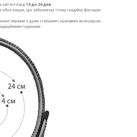
а зап'ястя від
14 до 24 див.
обох кінцях, що забезпечує точну і надійну фіксацію
ьних переваг є дуже стильним і красивим аксесуаром.
адиційними годинами