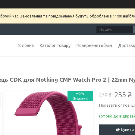
обочий час. Замовлення та повідомлення будуть оброблені з 11:00 найбл
Головна
Каталог товару
Поверненя і обмін
Доставка
ць CDK для Nothing CMF Watch Pro 2 | 22mm Nylo
255 ₴
–6%
270 ₴
Показати оптові ці
Готово до відправ
Купити