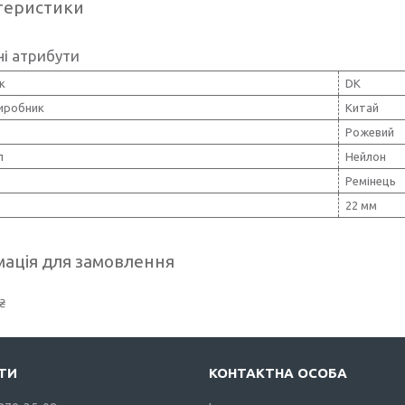
теристики
і атрибути
к
DK
виробник
Китай
Рожевий
л
Нейлон
Ремінець
22 мм
ація для замовлення
₴