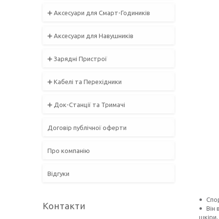
➕ Аксесуари для Смарт-Годиників
➕ Аксесуари для Навушників
➕ Зарядні Пристрої
➕ Кабелі та Перехідники
➕ Док-Станції та Тримачі
Договір публічної оферти
Про компанію
Відгуки
Спо
Контакти
Він 
шкіри,