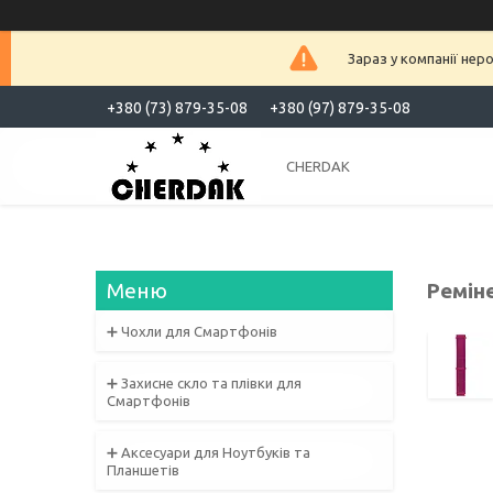
Зараз у компанії нер
+380 (73) 879-35-08
+380 (97) 879-35-08
CHERDAK
Реміне
➕ Чохли для Смартфонів
➕ Захисне скло та плівки для
Смартфонів
➕ Аксесуари для Ноутбуків та
Планшетів