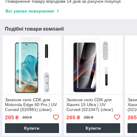
Повернення товару впродовж 14 днів за рахунок покупця
Всі умови повернення
Подібні товари компанії
Захисне скло CDK для
Захисне скло CDK для
Захи
Motorola Edge 60 Pro | UV
Xiaomi 15 Ultra | UV
Xiao
Curved (020981) (clear)
Curved (021047) (clear)
(021
285
265
265
₴
₴
300 ₴
280 ₴
Купити
Купити