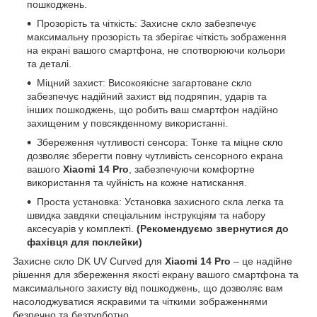
пошкоджень.
Прозорість та чіткість: Захисне скло забезпечує
максимальну прозорість та зберігає чіткість зображення
на екрані вашого смартфона, не спотворюючи кольори
та деталі.
Міцний захист: Високоякісне загартоване скло
забезпечує надійний захист від подряпин, ударів та
інших пошкоджень, що робить ваш смартфон надійно
захищеним у повсякденному використанні.
Збереження чутливості сенсора: Тонке та міцне скло
дозволяє зберегти повну чутливість сенсорного екрана
вашого
Xiaomi 14 Pro
, забезпечуючи комфортне
використання та чуйність на кожне натискання.
Проста установка: Установка захисного скла легка та
швидка завдяки спеціальним інструкціям та набору
аксесуарів у комплекті.
(Рекомендуємо звернутися до
фахівця для поклейки)
Захисне скло DK UV Curved для
Xiaomi 14 Pro
– це надійне
рішення для збереження якості екрану вашого смартфона та
максимального захисту від пошкоджень, що дозволяє вам
насолоджуватися яскравими та чіткими зображеннями
безпечно та безтурботно.