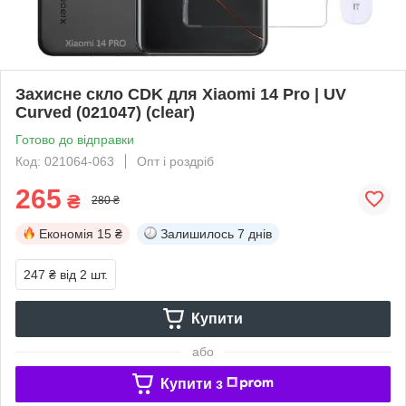
Захисне скло CDK для Xiaomi 14 Pro | UV
Curved (021047) (clear)
Готово до відправки
Код: 021064-063
Опт і роздріб
265
₴
280 ₴
Економія
15 ₴
Залишилось
7 днів
247 ₴
від 2 шт.
Купити
або
Купити з