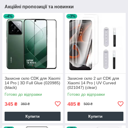
Акційні пропозиції та новинки
–4%
–3%
Захисне скло CDK для Xiaomi
Захисне скло 2 шт CDK для
14 Pro | 3D Full Glue (020985)
Xiaomi 14 Pro | UV Curved
(black)
(021047) (clear)
Готово до відправки
Готово до відправки
345
485
₴
₴
360 ₴
500 ₴
Купити
Купити