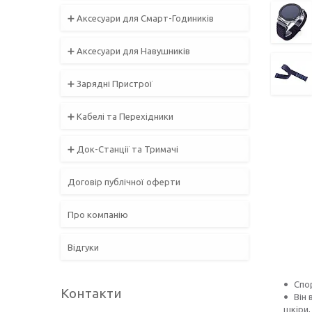
➕ Аксесуари для Смарт-Годиників
➕ Аксесуари для Навушників
➕ Зарядні Пристрої
➕ Кабелі та Перехідники
➕ Док-Станції та Тримачі
Договір публічної оферти
Про компанію
Відгуки
Спо
Контакти
Він 
шкіри,