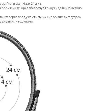
а зап'ястя від
14 до 24 див.
обох кінцях, що забезпечує точну і надійну фіксацію
ьних переваг є дуже стильним і красивим аксесуаром.
адиційними годинами