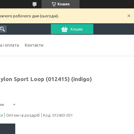
Кошик
ижчого робочого дня (сьогодні).
Кошик
 і оплата
Контакти
lon Sport Loop (012415) (indigo)
ни
ки
Оптом і в роздріб
Код:
012463-031