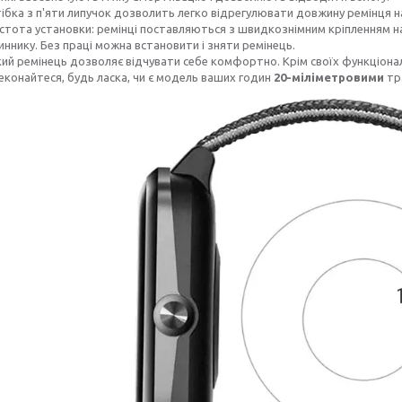
ібка з п'яти липучок дозволить легко відрегулювати довжину ремінця н
стота установки: ремінці поставляються з швидкознімним кріпленням на 
иннику. Без праці можна встановити і зняти ремінець.
кий ремінець дозволяє відчувати себе комфортно. Крім своїх функціонал
еконайтеся, будь ласка, чи є модель ваших годин
20-міліметровими
тр