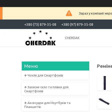
Зараз у компанії нер
+380 (73) 879-35-08
+380 (97) 879-35-08
CHERDAK
Реміне
➕ Чохли для Смартфонів
➕ Захисне скло та плівки для
Смартфонів
➕ Аксесуари для Ноутбуків та
Планшетів