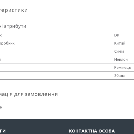
теристики
і атрибути
к
DK
виробник
Китай
Синій
л
Нейлон
Ремінець
20 мм
ація для замовлення
₴