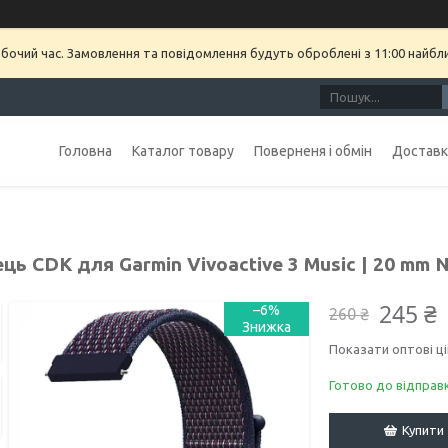
обочий час. Замовлення та повідомлення будуть оброблені з 11:00 найбл
Головна
Каталог товару
Поверненя і обмін
Доставка
ць CDK для Garmin Vivoactive 3 Music | 20 mm Ny
245 ₴
–6%
260 ₴
Показати оптові ці
Готово до відправ
Купити