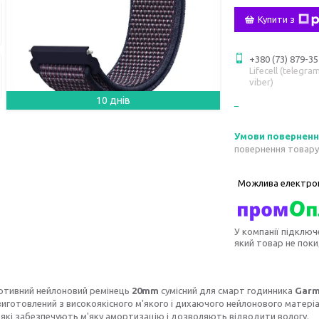
Купити з
+380 (73) 879-35
Lifecell (telegram
viber)
10 днів
повернення товару
У компанії підключ
який товар не пок
ртивний нейлоновий ремінець
20mm
сумісний для смарт годинника
Garmi
виготовлений з високоякісного м'якого і дихаючого нейлонового матеріа
 які забезпечують м'яку амортизацію і дозволяють відводити вологу.