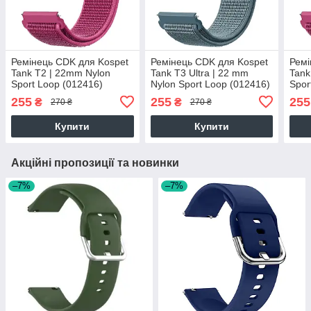
Ремінець CDK для Kospet
Ремінець CDK для Kospet
Ремі
Tank T2 | 22mm Nylon
Tank T3 Ultra | 22 mm
Tank
Sport Loop (012416)
Nylon Sport Loop (012416)
Spor
(dragon fruit)
(celestial teal)
(drag
255
255
255
₴
₴
270 ₴
270 ₴
Купити
Купити
Акційні пропозиції та новинки
–7%
–7%