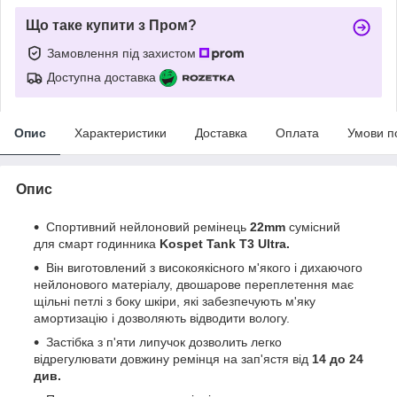
Що таке купити з Пром?
Замовлення під захистом
Доступна доставка
Опис
Характеристики
Доставка
Оплата
Умови п
Опис
Спортивний нейлоновий ремінець
22mm
сумісний
для смарт годинника
Kospet Tank T3 Ultra.
Він виготовлений з високоякісного м'якого і дихаючого
нейлонового матеріалу, двошарове переплетення має
щільні петлі з боку шкіри, які забезпечують м'яку
амортизацію і дозволяють відводити вологу.
Застібка з п'яти липучок дозволить легко
відрегулювати довжину ремінця на зап'ястя від
14 до 24
див.