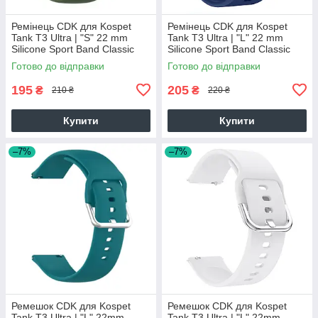
Ремінець CDK для Kospet
Ремінець CDK для Kospet
Tank T3 Ultra | "S" 22 mm
Tank T3 Ultra | "L" 22 mm
Silicone Sport Band Classic
Silicone Sport Band Classic
(017306) (virid)
(011018) (dark blue)
Готово до відправки
Готово до відправки
195
205
₴
₴
210 ₴
220 ₴
Купити
Купити
–7%
–7%
Ремешок CDK для Kospet
Ремешок CDK для Kospet
Tank T3 Ultra | "L" 22mm
Tank T3 Ultra | "L" 22mm