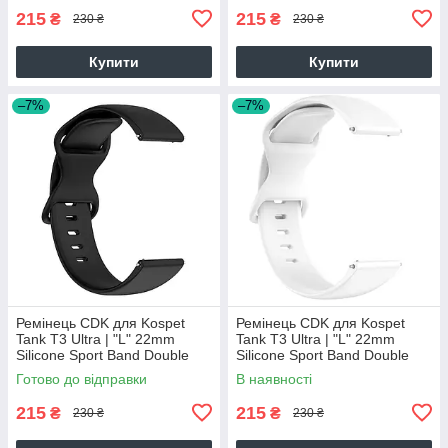
215
215
₴
₴
230 ₴
230 ₴
Купити
Купити
–7%
–7%
Ремінець CDK для Kospet
Ремінець CDK для Kospet
Tank T3 Ultra | "L" 22mm
Tank T3 Ultra | "L" 22mm
Silicone Sport Band Double
Silicone Sport Band Double
Loop (023334) (black)
Loop (023334) (white)
Готово до відправки
В наявності
215
215
₴
₴
230 ₴
230 ₴