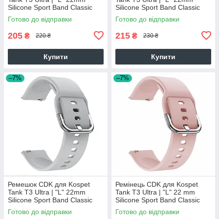
Silicone Sport Band Classic
Silicone Sport Band Classic
(011018) (ocean blue)
(011018) (white)
Готово до відправки
Готово до відправки
205
215
₴
₴
220 ₴
230 ₴
Купити
Купити
–7%
–7%
Ремешок CDK для Kospet
Ремінець CDK для Kospet
Tank T3 Ultra | "L" 22mm
Tank T3 Ultra | "L" 22 mm
Silicone Sport Band Classic
Silicone Sport Band Classic
(011018) (grey)
(011018) (pink)
Готово до відправки
Готово до відправки