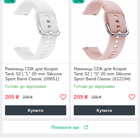
–7%
–7%
Ремінець CDK для Kospet
Ремінець CDK для Kospet
Tank S2 | "L" 20 mm Silicone
Tank S2 | "S" 20 mm Silicone
Sport Band Classic (09651)
Sport Band Classic (012194)
(white)
(pink)
Готово до відправки
Готово до відправки
205
205
₴
₴
220 ₴
220 ₴
Купити
Купити
Показати ще