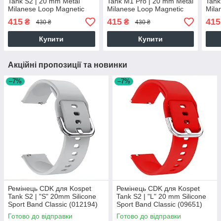
Tank S2 | 20 mm Metal
Tank M1 Pro | 20 mm Metal
Tank
Milanese Loop Magnetic
Milanese Loop Magnetic
Mila
(09649) (rose gold)
(09649) (rose gold)
(096
415
415
415
₴
₴
430 ₴
430 ₴
Купити
Купити
Акційні пропозиції та новинки
–7%
–7%
Ремінець CDK для Kospet
Ремінець CDK для Kospet
Tank S2 | "S" 20mm Silicone
Tank S2 | "L" 20 mm Silicone
Sport Band Classic (012194)
Sport Band Classic (09651)
(grey)
(red)
Готово до відправки
Готово до відправки