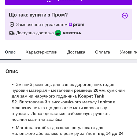
Що таке купити з Пром?
Замовлення під захистом
Доступна доставка
Опис
Характеристики
Доставка
Оплата
Умови п
Опис
Змінний ремінець для ваших дорогоцінних годин,
чудовий матеріал - металевий ремінець
20мм
, сумісний
для заміни наручного годинника
Kospet Tank
S2
. Виготовлений з високоякісного металу і пліток в
міланську петлю що дозволяє мати колосальну
гнучкість. Легко одягається, забезпечує зручність
носіння магнітна застібка.
Магнітна застібка дозволяє регулювати для
маленького або великого розміру зап'ястя
від 14 до 24