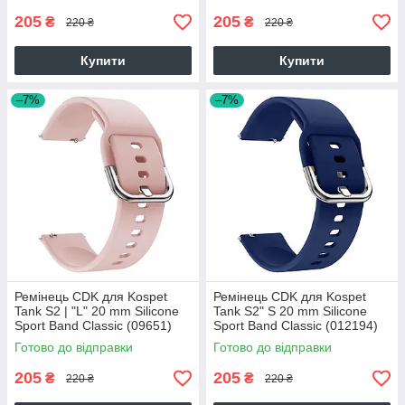
205
205
₴
₴
220 ₴
220 ₴
Купити
Купити
–7%
–7%
Ремінець CDK для Kospet
Ремінець CDK для Kospet
Tank S2 | "L" 20 mm Silicone
Tank S2" S 20 mm Silicone
Sport Band Classic (09651)
Sport Band Classic (012194)
(pink)
(dark blue)
Готово до відправки
Готово до відправки
205
205
₴
₴
220 ₴
220 ₴