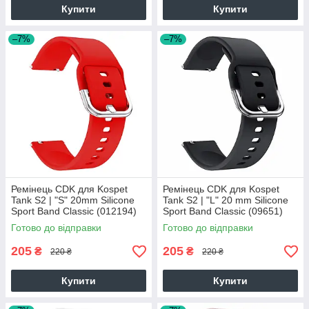
Купити
Купити
–7%
–7%
Ремінець CDK для Kospet
Ремінець CDK для Kospet
Tank S2 | "S" 20mm Silicone
Tank S2 | "L" 20 mm Silicone
Sport Band Classic (012194)
Sport Band Classic (09651)
(red)
(black)
Готово до відправки
Готово до відправки
205
205
₴
₴
220 ₴
220 ₴
Купити
Купити