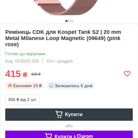
Ремінець CDK для Kospet Tank S2 | 20 mm
Metal Milanese Loop Magnetic (09649) (pink
rose)
Готово до відправки
Код: 023020-328
Опт і роздріб
415
₴
430 ₴
Економія
15 ₴
Залишилось
6 днів
366 ₴
від 2 шт.
Купити
або
Купити з