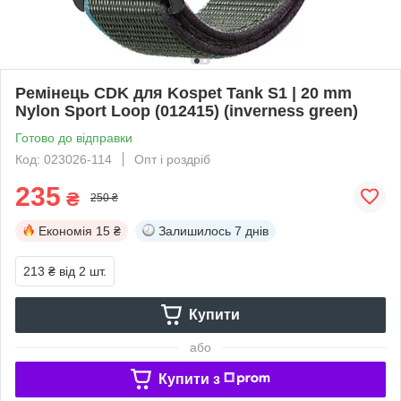
Ремінець CDK для Kospet Tank S1 | 20 mm
Nylon Sport Loop (012415) (inverness green)
Готово до відправки
Код: 023026-114
Опт і роздріб
235
₴
250 ₴
Економія
15 ₴
Залишилось
7 днів
213 ₴
від 2 шт.
Купити
або
Купити з