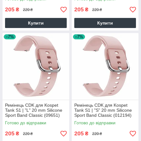
205
205
₴
₴
220 ₴
220 ₴
Купити
Купити
–7%
–7%
Ремінець CDK для Kospet
Ремінець CDK для Kospet
Tank S1 | "L" 20 mm Silicone
Tank S1 | "S" 20 mm Silicone
Sport Band Classic (09651)
Sport Band Classic (012194)
(pink)
(pink)
Готово до відправки
Готово до відправки
205
205
₴
₴
220 ₴
220 ₴