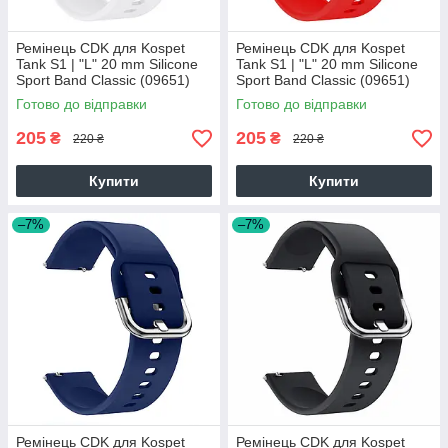
Ремінець CDK для Kospet
Ремінець CDK для Kospet
Tank S1 | "L" 20 mm Silicone
Tank S1 | "L" 20 mm Silicone
Sport Band Classic (09651)
Sport Band Classic (09651)
(white)
(red)
Готово до відправки
Готово до відправки
205
205
₴
₴
220 ₴
220 ₴
Купити
Купити
–7%
–7%
Ремінець CDK для Kospet
Ремінець CDK для Kospet