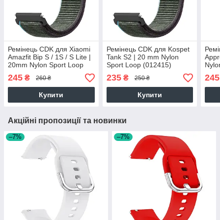
Ремінець CDK для Xiaomi
Ремінець CDK для Kospet
Ремі
Amazfit Bip S / 1S / S Lite |
Tank S2 | 20 mm Nylon
Appr
20mm Nylon Sport Loop
Sport Loop (012415)
Nylo
(012415) (inverness green)
(inverness green)
(inv
245
235
245
₴
₴
260 ₴
250 ₴
Купити
Купити
Акційні пропозиції та новинки
–7%
–7%