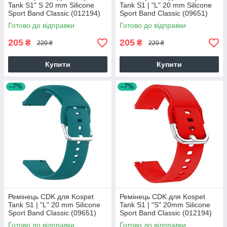
Tank S1" S 20 mm Silicone
Tank S1 | "L" 20 mm Silicone
Sport Band Classic (012194)
Sport Band Classic (09651)
(dark blue)
(black)
Готово до відправки
Готово до відправки
205
205
₴
₴
220 ₴
220 ₴
Купити
Купити
–7%
–7%
Ремінець CDK для Kospet
Ремінець CDK для Kospet
Tank S1 | "L" 20 mm Silicone
Tank S1 | "S" 20mm Silicone
Sport Band Classic (09651)
Sport Band Classic (012194)
(ocean blue)
(red)
Готово до відправки
Готово до відправки