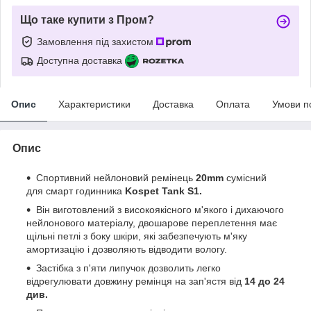
Що таке купити з Пром?
Замовлення під захистом
Доступна доставка
Опис
Характеристики
Доставка
Оплата
Умови п
Опис
Спортивний нейлоновий ремінець
20mm
сумісний
для смарт годинника
Kospet Tank S1.
Він виготовлений з високоякісного м'якого і дихаючого
нейлонового матеріалу, двошарове переплетення має
щільні петлі з боку шкіри, які забезпечують м'яку
амортизацію і дозволяють відводити вологу.
Застібка з п'яти липучок дозволить легко
відрегулювати довжину ремінця на зап'ястя від
14 до 24
див.