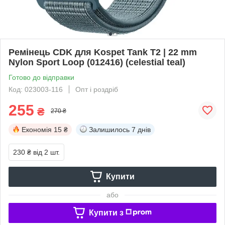
Ремінець CDK для Kospet Tank T2 | 22 mm
Nylon Sport Loop (012416) (celestial teal)
Готово до відправки
Код: 023003-116
Опт і роздріб
255
₴
270 ₴
Економія
15 ₴
Залишилось
7 днів
230 ₴
від 2 шт.
Купити
або
Купити з