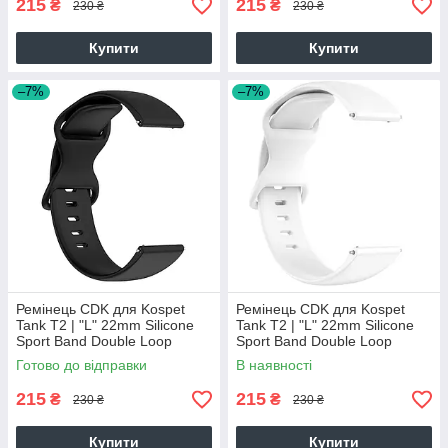
215
215
₴
₴
230 ₴
230 ₴
Купити
Купити
–7%
–7%
Ремінець CDK для Kospet
Ремінець CDK для Kospet
Tank T2 | "L" 22mm Silicone
Tank T2 | "L" 22mm Silicone
Sport Band Double Loop
Sport Band Double Loop
(023334) (black)
(023334) (white)
Готово до відправки
В наявності
215
215
₴
₴
230 ₴
230 ₴
Купити
Купити