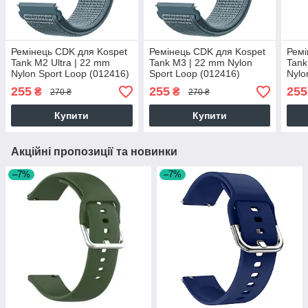
Ремінець CDK для Kospet
Ремінець CDK для Kospet
Ремі
Tank M2 Ultra | 22 mm
Tank M3 | 22 mm Nylon
Tank
Nylon Sport Loop (012416)
Sport Loop (012416)
Nylo
(celestial teal)
(celestial teal)
(cele
255
255
255
₴
₴
270 ₴
270 ₴
Купити
Купити
Акційні пропозиції та новинки
–7%
–7%