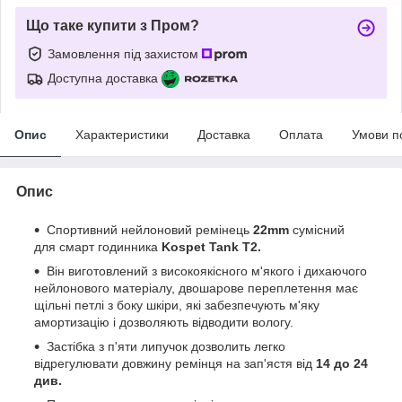
Що таке купити з Пром?
Замовлення під захистом
Доступна доставка
Опис
Характеристики
Доставка
Оплата
Умови п
Опис
Спортивний нейлоновий ремінець
22mm
сумісний
для смарт годинника
Kospet Tank T2.
Він виготовлений з високоякісного м'якого і дихаючого
нейлонового матеріалу, двошарове переплетення має
щільні петлі з боку шкіри, які забезпечують м'яку
амортизацію і дозволяють відводити вологу.
Застібка з п'яти липучок дозволить легко
відрегулювати довжину ремінця на зап'ястя від
14 до 24
див.