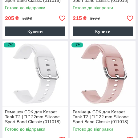
Sport Band Classic (011018)
Sport Band Classic (011018)
(ocean blue)
(grey)
Готово до відправки
Готово до відправки
205
215
₴
₴
220 ₴
230 ₴
Купити
Купити
–7%
–7%
Ремешок CDK для Kospet
Ремінець CDK для Kospet
Tank T2 | "L" 22mm Silicone
Tank T2 | "L" 22 mm Silicone
Sport Band Classic (011018)
Sport Band Classic (011018)
(white)
(pink)
Готово до відправки
Готово до відправки