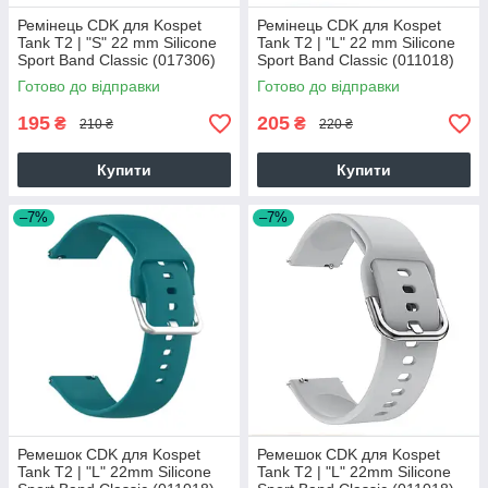
Ремінець CDK для Kospet
Ремінець CDK для Kospet
Tank T2 | "S" 22 mm Silicone
Tank T2 | "L" 22 mm Silicone
Sport Band Classic (017306)
Sport Band Classic (011018)
(virid)
(dark blue)
Готово до відправки
Готово до відправки
195
205
₴
₴
210 ₴
220 ₴
Купити
Купити
–7%
–7%
Ремешок CDK для Kospet
Ремешок CDK для Kospet
Tank T2 | "L" 22mm Silicone
Tank T2 | "L" 22mm Silicone