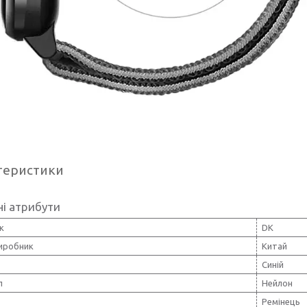
теристики
і атрибути
к
DK
виробник
Китай
Синій
л
Нейлон
Ремінець