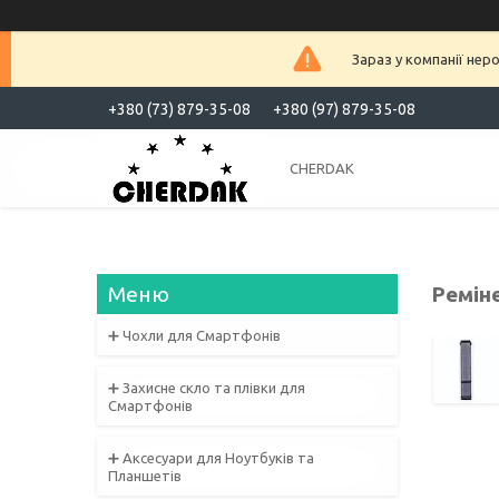
Зараз у компанії нер
+380 (73) 879-35-08
+380 (97) 879-35-08
CHERDAK
Реміне
➕ Чохли для Смартфонів
➕ Захисне скло та плівки для
Смартфонів
➕ Аксесуари для Ноутбуків та
Планшетів