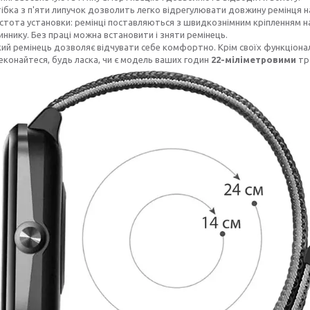
ібка з п'яти липучок дозволить легко відрегулювати довжину ремінця н
стота установки: ремінці поставляються з швидкознімним кріпленням на 
иннику. Без праці можна встановити і зняти ремінець.
кий ремінець дозволяє відчувати себе комфортно. Крім своїх функціонал
еконайтеся, будь ласка, чи є модель ваших годин
22-міліметровими
тр