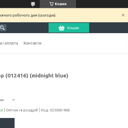
Кошик
ижчого робочого дня (сьогодні).
Кошик
 і оплата
Контакти
 (012416) (midnight blue)
ни
ки
Оптом і в роздріб
Код:
023000-968