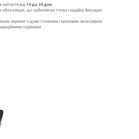
а зап'ястя від
14 до 24 див.
обох кінцях, що забезпечує точну і надійну фіксацію
ьних переваг є дуже стильним і красивим аксесуаром.
адиційними годинами