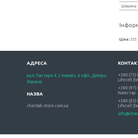
Ширина
Інформ
Ціна:
255 
+380 (73)
вул. Пастера 4, 2 поверх, 6 офіс, Дніпро,
Lifecell (t
Україна
+380 (97)
Київстар
+380 (63)
cherdak-store.com.ua
Lifecell (t
info@cher