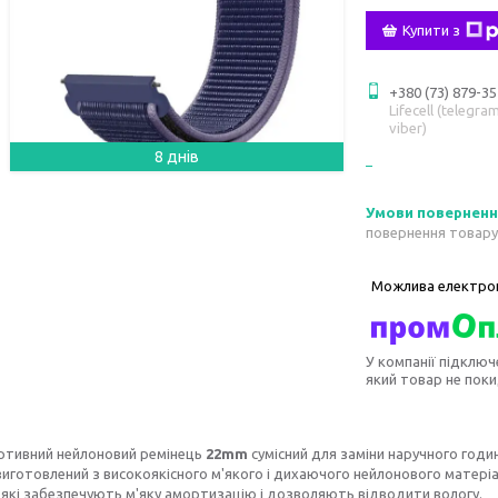
Купити з
+380 (73) 879-35
Lifecell (telegram
viber)
8 днів
повернення товару
У компанії підключ
який товар не пок
ртивний нейлоновий ремінець
22mm
сумісний для заміни наручного год
виготовлений з високоякісного м'якого і дихаючого нейлонового матеріа
 які забезпечують м'яку амортизацію і дозволяють відводити вологу.