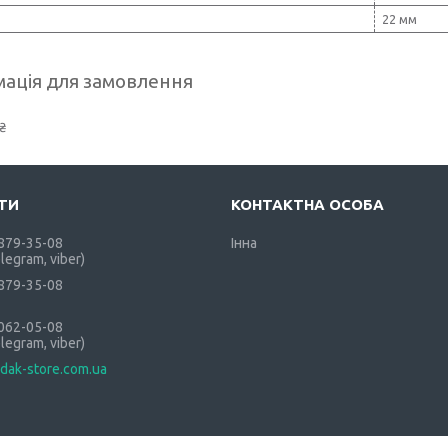
22 мм
ація для замовлення
₴
 879-35-08
Інна
elegram, viber)
 879-35-08
 062-05-08
elegram, viber)
dak-store.com.ua