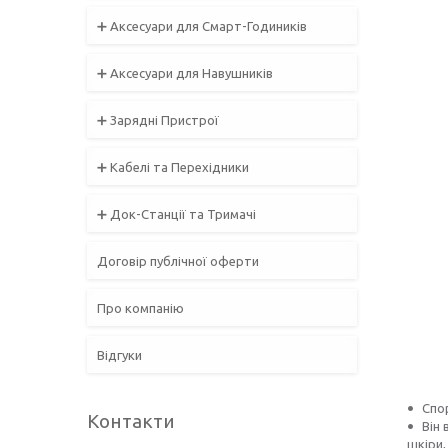
➕ Аксесуари для Смарт-Годиників
➕ Аксесуари для Навушників
➕ Зарядні Пристрої
➕ Кабелі та Перехідники
➕ Док-Станції та Тримачі
Договір публічної оферти
Про компанію
Відгуки
Спо
Контакти
Він 
шкіри,