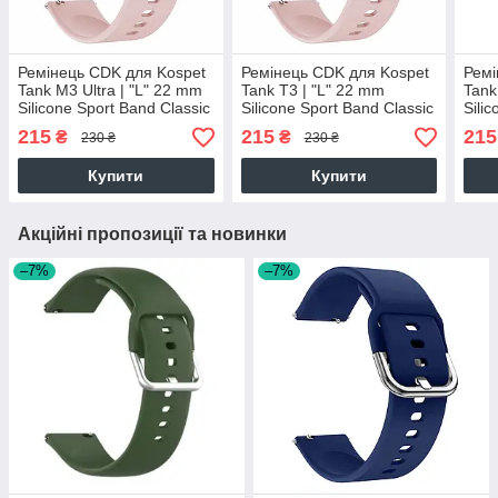
Ремінець CDK для Kospet
Ремінець CDK для Kospet
Ремі
Tank M3 Ultra | "L" 22 mm
Tank T3 | "L" 22 mm
Tank
Silicone Sport Band Classic
Silicone Sport Band Classic
Sili
(011018) (pink)
(011018) (pink)
(011
215
215
215
₴
₴
230 ₴
230 ₴
Купити
Купити
Акційні пропозиції та новинки
–7%
–7%