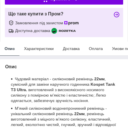
Що таке купити з Пром?
Замовлення під захистом
Доступна доставка
Опис
Характеристики
Доставка
Оплата
Умови п
Опис
Чудовий матеріал - силіконовий ремінець
22мм
,
сумісний для заміни наручного годинника
Kospet Tank
T3 Ultra.
виготовлений з високоякісного носимого
силікону з помірною м'якістю і еластичністю; Легко
одягається, забезпечує зручність носіння.
М'який силіконовий водонепроникний ремінець -
унікальний силіконовий ремінець
22мм
, ремінець
виготовлений з міцного м'якого силікону, еластичний,
легкий, екологічно чистий, гнучкий, зручний і відповідної