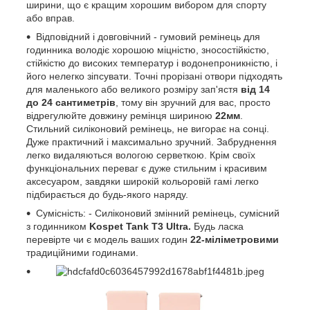
ширини, що є кращим хорошим вибором для спорту
або вправ.
Відповідний і довговічний - гумовий ремінець для
годинника володіє хорошою міцністю, зносостійкістю,
стійкістю до високих температур і водонепроникністю, і
його нелегко зіпсувати. Точні прорізані отвори підходять
для маленького або великого розміру зап'ястя
від 14
до 24 сантиметрів
, тому він зручний для вас, просто
відрегулюйте довжину ремінця шириною
22мм
.
Стильний силіконовий ремінець, не вигорає на сонці.
Дуже практичний і максимально зручний. Забруднення
легко видаляються вологою серветкою. Крім своїх
функціональних переваг є дуже стильним і красивим
аксесуаром, завдяки широкій кольоровій гамі легко
підбирається до будь-якого наряду.
Сумісність: - Силіконовий змінний ремінець, сумісний
з годинником
Kospet Tank T3 Ultra.
Будь ласка
перевірте чи є модель ваших годин
22-міліметровими
традиційними годинами.