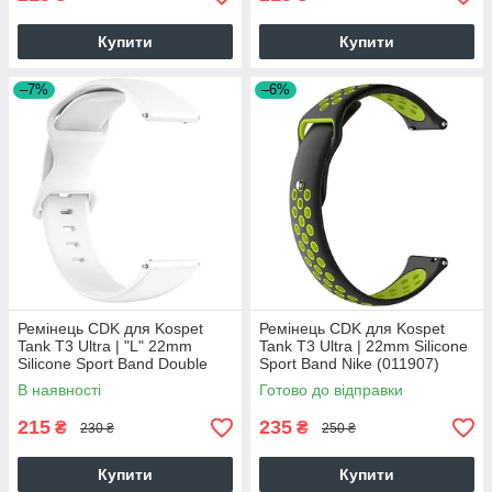
Купити
Купити
–7%
–6%
Ремінець CDK для Kospet
Ремінець CDK для Kospet
Tank T3 Ultra | "L" 22mm
Tank T3 Ultra | 22mm Silicone
Silicone Sport Band Double
Sport Band Nike (011907)
Loop (023334) (white)
(black / green)
В наявності
Готово до відправки
215
235
₴
₴
230 ₴
250 ₴
Купити
Купити