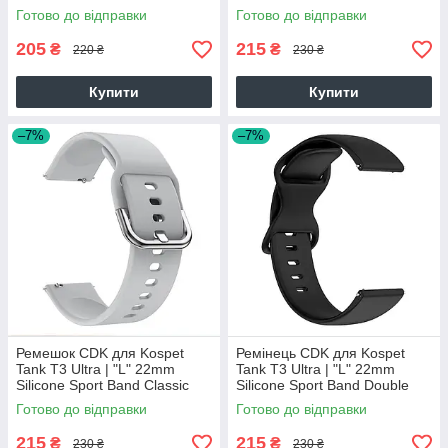
(011018) (ocean blue)
(011018) (white)
Готово до відправки
Готово до відправки
205
215
₴
₴
220 ₴
230 ₴
Купити
Купити
–7%
–7%
Ремешок CDK для Kospet
Ремінець CDK для Kospet
Tank T3 Ultra | "L" 22mm
Tank T3 Ultra | "L" 22mm
Silicone Sport Band Classic
Silicone Sport Band Double
(011018) (grey)
Loop (023334) (black)
Готово до відправки
Готово до відправки
215
215
₴
₴
230 ₴
230 ₴