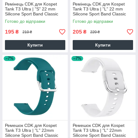
Ремінець CDK для Kospet
Ремінець CDK для Kospet
Tank T3 Ultra | "S" 22 mm
Tank T3 Ultra | "L" 22 mm
Silicone Sport Band Classic
Silicone Sport Band Classic
(017306) (virid)
(011018) (dark blue)
Готово до відправки
Готово до відправки
195
205
₴
₴
210 ₴
220 ₴
Купити
Купити
–7%
–7%
Ремешок CDK для Kospet
Ремешок CDK для Kospet
Tank T3 Ultra | "L" 22mm
Tank T3 Ultra | "L" 22mm
Silicone Sport Band Classic
Silicone Sport Band Classic