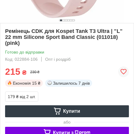
Ремінець CDK для Kospet Tank T3 Ultra | "L"
22 mm Silicone Sport Band Classic (011018)
(pink)
Готово до відправки
Код: 022884-106
Опт і роздріб
215
₴
230 ₴
Економія
15 ₴
Залишилось
7 днів
179 ₴
від 2 шт.
Купити
або
Купити з