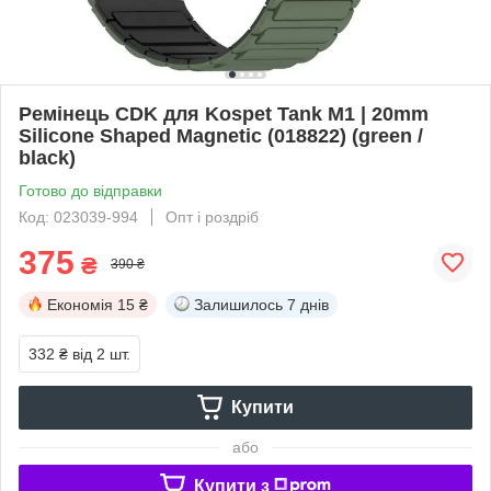
Ремінець CDK для Kospet Tank M1 | 20mm
Silicone Shaped Magnetic (018822) (green /
black)
Готово до відправки
Код: 023039-994
Опт і роздріб
375
₴
390 ₴
Економія
15 ₴
Залишилось
7 днів
332 ₴
від 2 шт.
Купити
або
Купити з