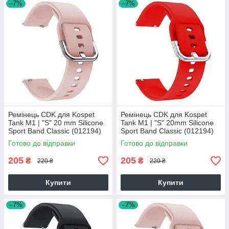
–7%
–7%
Ремінець CDK для Kospet
Ремінець CDK для Kospet
Tank M1 | "S" 20 mm Silicone
Tank M1 | "S" 20mm Silicone
Sport Band Classic (012194)
Sport Band Classic (012194)
(pink)
(red)
Готово до відправки
Готово до відправки
205
205
₴
₴
220 ₴
220 ₴
Купити
Купити
–7%
–7%