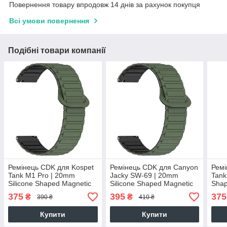
Повернення товару впродовж 14 днів за рахунок покупця
Всі умови повернення
Подібні товари компанії
Ремінець CDK для Kospet
Ремінець CDK для Canyon
Ремі
Tank M1 Pro | 20mm
Jacky SW-69 | 20mm
Tank
Silicone Shaped Magnetic
Silicone Shaped Magnetic
Shap
(018822) (green / black)
Band (018822) (green /
(gree
375
395
375
₴
₴
390 ₴
410 ₴
black)
Купити
Купити