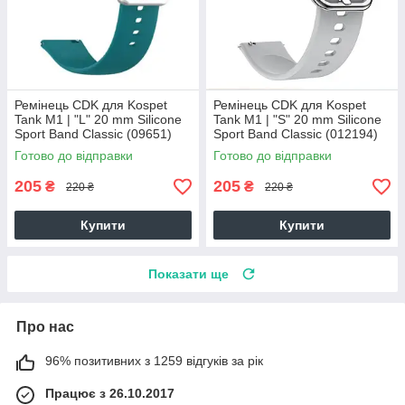
Ремінець CDK для Kospet
Ремінець CDK для Kospet
Tank M1 | "L" 20 mm Silicone
Tank M1 | "S" 20 mm Silicone
Sport Band Classic (09651)
Sport Band Classic (012194)
(ocean blue)
(grey)
Готово до відправки
Готово до відправки
205
205
₴
₴
220 ₴
220 ₴
Купити
Купити
Показати ще
Про нас
96% позитивних з 1259 відгуків за рік
Працює з 26.10.2017