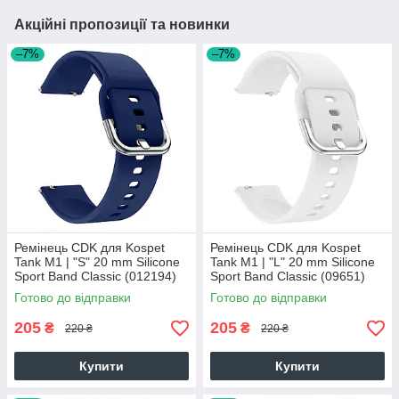
Акційні пропозиції та новинки
–7%
–7%
Ремінець CDK для Kospet
Ремінець CDK для Kospet
Tank M1 | "S" 20 mm Silicone
Tank M1 | "L" 20 mm Silicone
Sport Band Classic (012194)
Sport Band Classic (09651)
(dark blue)
(white)
Готово до відправки
Готово до відправки
205
205
₴
₴
220 ₴
220 ₴
Купити
Купити