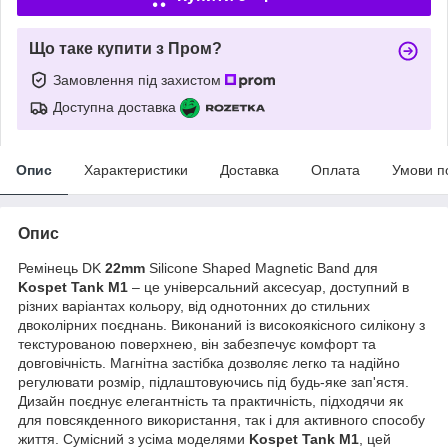
Що таке купити з Пром?
Замовлення під захистом
Доступна доставка
Опис
Характеристики
Доставка
Оплата
Умови п
Опис
Ремінець DK
22mm
Silicone Shaped Magnetic Band для
Kospet Tank M1
– це універсальний аксесуар, доступний в
різних варіантах кольору, від однотонних до стильних
двоколірних поєднань. Виконаний із високоякісного силікону з
текстурованою поверхнею, він забезпечує комфорт та
довговічність. Магнітна застібка дозволяє легко та надійно
регулювати розмір, підлаштовуючись під будь-яке зап'ястя.
Дизайн поєднує елегантність та практичність, підходячи як
для повсякденного використання, так і для активного способу
життя. Сумісний з усіма моделями
Kospet Tank M1
, цей